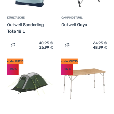
KÜHLTASCHE
CAMPINGSTUHL
Outwell
Sanderling
Outwell
Goya
Tote 18 L
40,95
€
64,95
€
26,99
€
48,99
€
Zum Vergleich 'Kühltasche Outwell Sanderling Tote 18 L'
Zum Vergleich 'Campingst
code: OUT10
code: OUT10
-25
%
-25
%