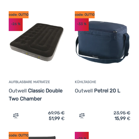
code: OUT10
code: OUT10
-26
%
-33
%
AUFBLASBARE MATRATZE
KÜHLTASCHE
Outwell
Classic Double
Outwell
Petrel 20 L
Two Chamber
69,95
€
23,95
€
51,99
€
15,99
€
Zum Vergleich 'Aufblasbare Matratze Outwell Classic D
Zum Vergleich 'Kühltasche
code: OUT10
-25
%