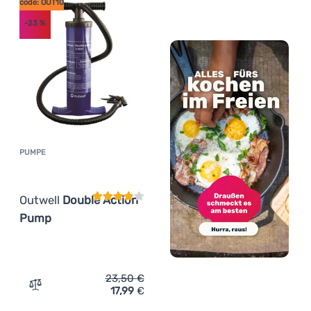
code: OUT10
-23
%
PUMPE
Kundenbewertung
Outwell
Double Action
Pump
23,50
€
17,99
€
Zum Vergleich 'Pumpe Outwell Double Action Pump' hin