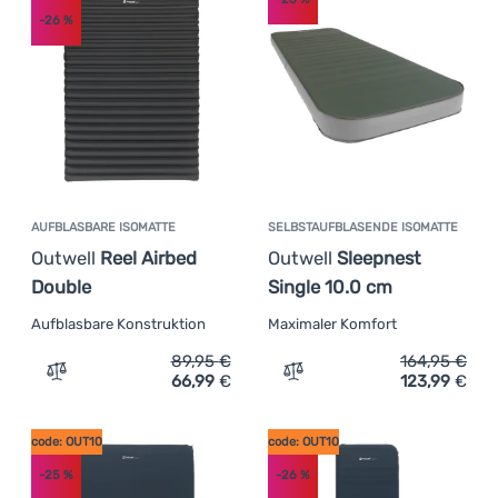
-26
%
AUFBLASBARE ISOMATTE
SELBSTAUFBLASENDE ISOMATTE
Outwell
Reel Airbed
Outwell
Sleepnest
Double
Single 10.0 cm
Aufblasbare Konstruktion
Maximaler Komfort
89,95
€
164,95
€
66,99
€
123,99
€
Zum Vergleich 'Aufblasbare Isomatte Outwell Reel Airbe
Zum Vergleich 'Selbstaufb
code: OUT10
code: OUT10
-25
%
-26
%