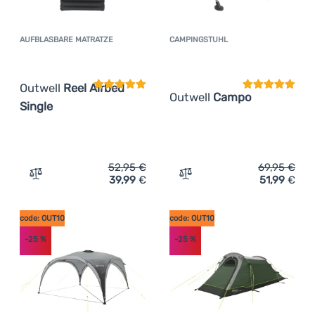
AUFBLASBARE MATRATZE
CAMPINGSTUHL
Kundenbewertung
Kundenbewer
Outwell
Reel Airbed
Outwell
Campo
Single
52,95
€
69,95
€
39,99
€
51,99
€
Zum Vergleich 'Aufblasbare Matratze Outwell Reel Airbed
Zum Vergleich 'Campingst
code: OUT10
code: OUT10
-25
%
-25
%