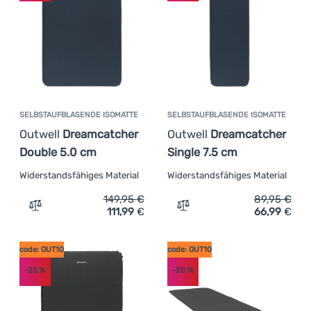
SELBSTAUFBLASENDE ISOMATTE
SELBSTAUFBLASENDE ISOMATTE
Outwell
Dreamcatcher
Outwell
Dreamcatcher
Double 5.0 cm
Single 7.5 cm
Widerstandsfähiges Material
Widerstandsfähiges Material
149,95
€
89,95
€
111,99
€
66,99
€
Zum Vergleich 'Selbstaufblasende Isomatte Outwell Dre
Zum Vergleich 'Selbstaufb
code: OUT10
code: OUT10
-25
%
-25
%