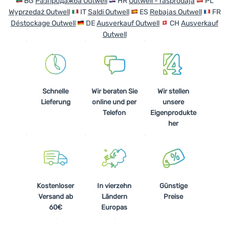
BG
Разпродажба Outwell
HR
Outwell - rasprodaja
PL
Wyprzedaż Outwell
IT
Saldi Outwell
ES
Rebajas Outwell
FR
Déstockage Outwell
DE
Ausverkauf Outwell
CH
Ausverkauf
Outwell
Schnelle
Wir beraten Sie
Wir stellen
Lieferung
online und per
unsere
Telefon
Eigenprodukte
her
Kostenloser
In vierzehn
Günstige
Versand ab
Ländern
Preise
60€
Europas