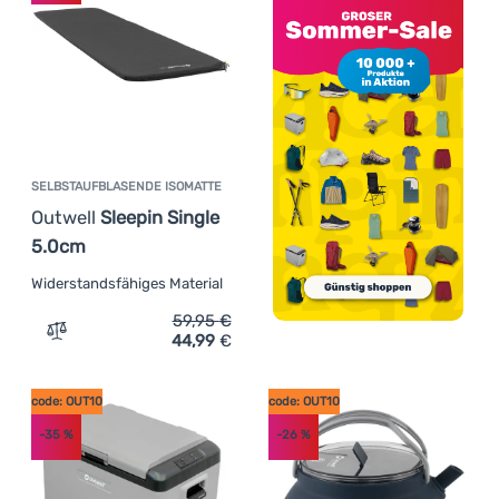
SELBSTAUFBLASENDE ISOMATTE
Outwell
Sleepin Single
5.0cm
Widerstandsfähiges Material
59,95
€
44,99
€
Zum Vergleich 'Selbstaufblasende Isomatte Outwell Slee
code: OUT10
code: OUT10
-35
%
-26
%