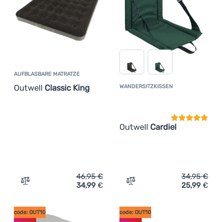
AUFBLASBARE MATRATZE
Outwell
Classic King
WANDERSITZKISSEN
Kundenbewer
Outwell
Cardiel
46,95
€
34,95
€
34,99
€
25,99
€
Zum Vergleich 'Aufblasbare Matratze Outwell Classic Kin
Zum Vergleich 'Wandersitz
code: OUT10
code: OUT10