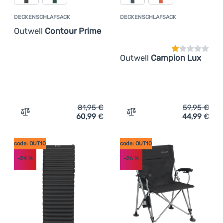
DECKENSCHLAFSACK
DECKENSCHLAFSACK
Kundenbewer
Outwell
Contour Prime
Outwell
Campion Lux
81,95
€
59,95
€
60,99
€
44,99
€
Zum Vergleich 'Deckenschlafsack Outwell Contour Prime
Zum Vergleich 'Deckensch
code: OUT10
code: OUT10
-24
%
-26
%