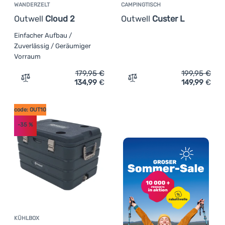
WANDERZELT
CAMPINGTISCH
Outwell
Cloud 2
Outwell
Custer L
Einfacher Aufbau /
Zuverlässig / Geräumiger
Vorraum
179,95
€
199,95
€
134,99
€
149,99
€
Zum Vergleich 'Wanderzelt Outwell Cloud 2' hinzufügen
Zum Vergleich 'Campingtis
code: OUT10
-35
%
KÜHLBOX
Kundenbewertung