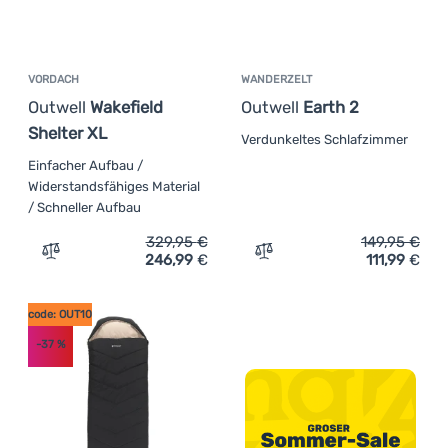
VORDACH
WANDERZELT
Outwell
Wakefield
Outwell
Earth 2
Shelter XL
Verdunkeltes Schlafzimmer
Einfacher Aufbau /
Widerstandsfähiges Material
/ Schneller Aufbau
329,95
€
149,95
€
246,99
€
111,99
€
Zum Vergleich 'Vordach Outwell Wakefield Shelter XL' hi
Zum Vergleich 'Wanderzelt
code: OUT10
-37
%