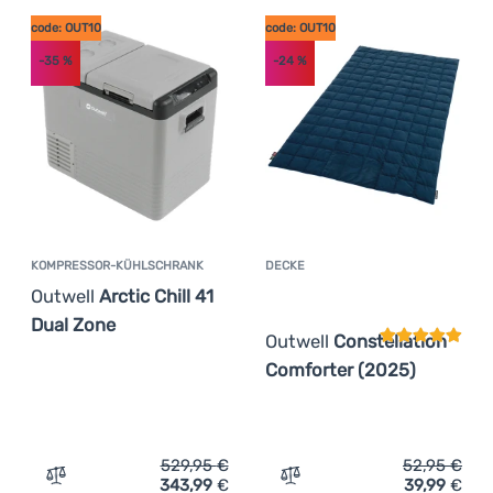
code: OUT10
code: OUT10
-35
%
-24
%
KOMPRESSOR-KÜHLSCHRANK
DECKE
Kundenbewer
Outwell
Arctic Chill 41
Dual Zone
Outwell
Constellation
Comforter (2025)
529,95
€
52,95
€
343,99
€
39,99
€
Zum Vergleich 'Kompressor-Kühlschrank Outwell Arctic C
Zum Vergleich 'Decke Outw