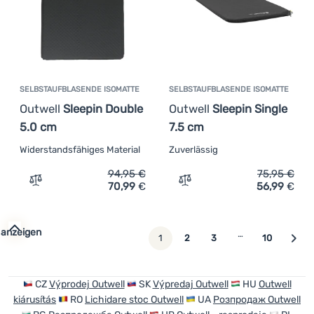
SELBSTAUFBLASENDE ISOMATTE
SELBSTAUFBLASENDE ISOMATTE
Outwell
Sleepin Double
Outwell
Sleepin Single
5.0 cm
7.5 cm
Widerstandsfähiges Material
Zuverlässig
94,95
€
75,95
€
70,99
€
56,99
€
Zum Vergleich 'Selbstaufblasende Isomatte Outwell Slee
Zum Vergleich 'Selbstaufb
 anzeigen
…
weiter
1
2
3
10
CZ
Výprodej Outwell
SK
Výpredaj Outwell
HU
Outwell
kiárusítás
RO
Lichidare stoc Outwell
UA
Розпродаж Outwell