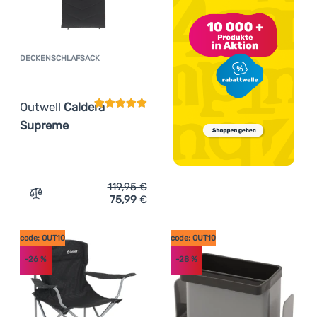
DECKENSCHLAFSACK
Kundenbewertung
Outwell
Caldera
Supreme
119,95
€
75,99
€
Zum Vergleich 'Deckenschlafsack Outwell Caldera Supre
code: OUT10
code: OUT10
-26
%
-28
%