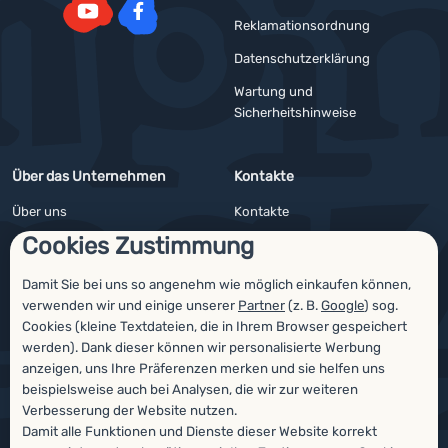
Reklamationsordnung
YouTube
Facebook
Datenschutzerklärung
Wartung und
Sicherheitshinweise
Über das Unternehmen
Kontakte
Über uns
Kontakte
Cookies Zustimmung
Impressum
Angebote für Firmen und Vereine
4camping4nature
Newsletter
Damit Sie bei uns so angenehm wie möglich einkaufen können,
verwenden wir und einige unserer
Partner
(z. B.
Google
) sog.
Unsere Tester
Cookies (kleine Textdateien, die in Ihrem Browser gespeichert
werden). Dank dieser können wir personalisierte Werbung
anzeigen, uns Ihre Präferenzen merken und sie helfen uns
beispielsweise auch bei Analysen, die wir zur weiteren
Auszeichnungen
Verbesserung der Website nutzen.
Damit alle Funktionen und Dienste dieser Website korrekt