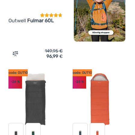
Outwell
Fulmar 60L
149,95
€
96,99
€
Zum Vergleich 'Kühlbox Outwell Fulmar 60L' hinzufügen
code: OUT10
code: OUT10
-26
%
-25
%