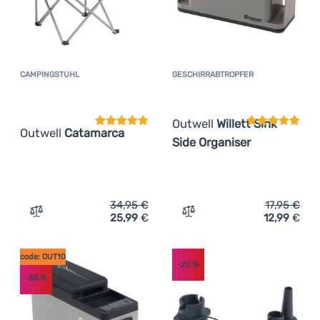
CAMPINGSTUHL
GESCHIRRABTROPFER
Kundenbewertung
Kundenbewer
Outwell
Willett Sink
Outwell
Catamarca
Side Organiser
34,95
€
17,95
€
25,99
€
12,99
€
Zum Vergleich 'Campingstuhl Outwell Catamarca' hinzu
Zum Vergleich 'Geschirrabt
code: OUT10
-20
%
-35
%