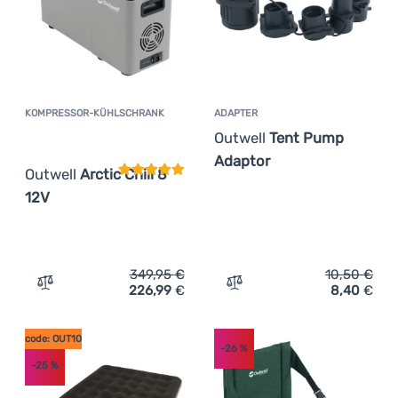
KOMPRESSOR-KÜHLSCHRANK
ADAPTER
Kundenbewertung
Outwell
Tent Pump
Adaptor
Outwell
Arctic Chill 8
12V
349,95
€
10,50
€
226,99
€
8,40
€
Zum Vergleich 'Kompressor-Kühlschrank Outwell Arctic C
Zum Vergleich 'Adapter O
code: OUT10
-26
%
-25
%