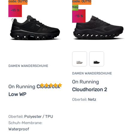
code: OUT10
code: OUT10
Anmelden /
Neu
-15
%
Registrieren
-15
%
DAMEN WANDERSCHUHE
Kundenbewertung
DAMEN WANDERSCHUHE
On Running
On Running
Cloudrock
Cloudhorizon 2
Low WP
Oberteil:
Netz
Oberteil:
Polyester / TPU
Schuh-Membrane:
Waterproof