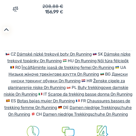
208,88
€
156,99
€
Zum Vergleich 'Damen Laufschuhe On Running Cloudhor
CZ
Dámské nízké trekové boty On Running
SK
Dámske nízke
trekové topánky On Running
HU
On Running Női túra félcipők
RO
Încălțăminte joasă de trekking femei On Running
UA
Низьке жіноче трекінгове взуття On Running
BG
Дамски
ниски трекинг обувки On Running
HR
Ženske cipele za
planinarenje niske On Running
PL
Buty trekkingowe damskie
niskie On Running
IT
Scarpe da trekking basse donna On Running
ES
Botas bajas mujer On Running
FR
Chaussures basses de
trekking femme On Running
DE
Damen niedrige Trekkingschuhe
On Running
CH
Damen niedrige Trekkingschuhe On Running