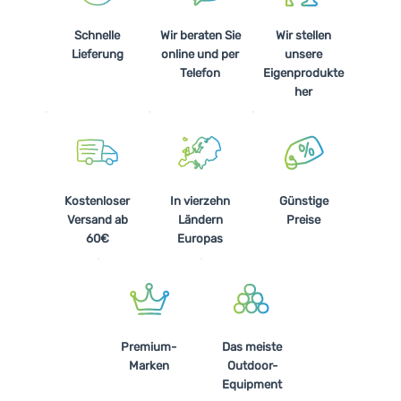
Schnelle
Wir beraten Sie
Wir stellen
Lieferung
online und per
unsere
Telefon
Eigenprodukte
her
Kostenloser
In vierzehn
Günstige
Versand ab
Ländern
Preise
60€
Europas
Premium-
Das meiste
Marken
Outdoor-
Equipment