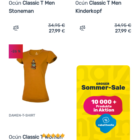
Ocún
Classic T Men
Ocún
Classic T Men
Stoneman
Kinderkopf
34,95
€
34,95
€
27,99
€
27,99
€
Zum Vergleich 'Herren-T-Shirt Ocún Classic T Men Ston
Zum Vergleich 'Herren-T-S
-26
%
DAMEN-T-SHIRT
Kundenbewertung
Ocún
Classic T Women