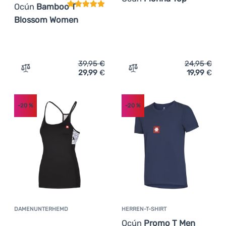
Ocún
Bamboo T
Blossom Women
39,95
€
24,95
€
29,99
€
19,99
€
Zum Vergleich 'Damen-T-Shirt Ocún Bamboo T Blossom
Zum Vergleich 'Damenunt
-20
%
-20
%
DAMENUNTERHEMD
HERREN-T-SHIRT
Kundenbewertung
Ocún
Promo T Men