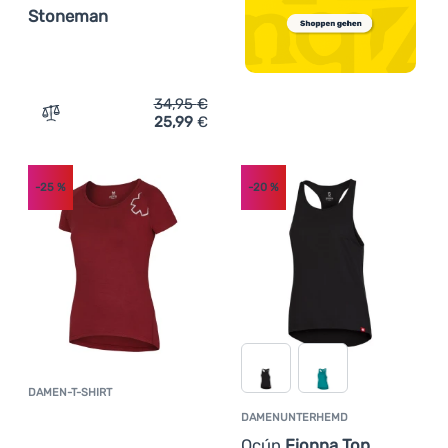
Stoneman
34,95
€
25,99
€
Zum Vergleich 'Damen-T-Shirt Ocún Classic T Women St
-25
%
-20
%
DAMEN-T-SHIRT
Kundenbewertung
DAMENUNTERHEMD
Ocún
Fionna Top