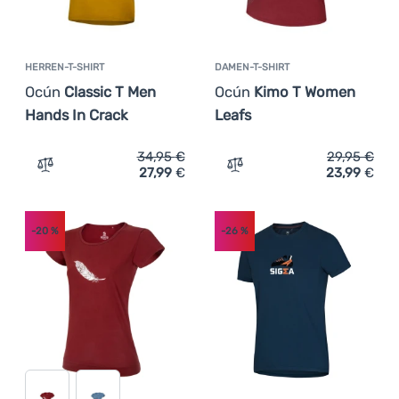
HERREN-T-SHIRT
DAMEN-T-SHIRT
Ocún
Classic T Men
Ocún
Kimo T Women
Hands In Crack
Leafs
34,95
€
29,95
€
27,99
€
23,99
€
Zum Vergleich 'Herren-T-Shirt Ocún Classic T Men Hands
Zum Vergleich 'Damen-T-S
-20
%
-26
%