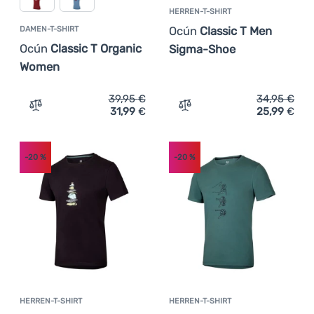
HERREN-T-SHIRT
Ocún
Classic T Men
DAMEN-T-SHIRT
Ocún
Classic T Organic
Sigma-Shoe
Women
39,95
€
34,95
€
31,99
€
25,99
€
Zum Vergleich 'Damen-T-Shirt Ocún Classic T Organic W
Zum Vergleich 'Herren-T-
-20
%
-20
%
HERREN-T-SHIRT
HERREN-T-SHIRT