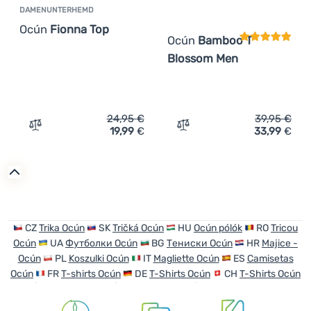
DAMENUNTERHEMD
Ocún
Fionna Top
Ocún
Bamboo T
Blossom Men
24,95
€
39,95
€
19,99
€
33,99
€
Zum Vergleich 'Damenunterhemd Ocún Fionna Top' hinz
Zum Vergleich 'Herren-T-
CZ
Trika Ocún
SK
Tričká Ocún
HU
Ocún pólók
RO
Tricou
Ocún
UA
Футболки Ocún
BG
Тениски Ocún
HR
Majice -
Ocún
PL
Koszulki Ocún
IT
Magliette Ocún
ES
Camisetas
Ocún
FR
T-shirts Ocún
DE
T-Shirts Ocún
CH
T-Shirts Ocún