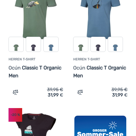
Anmelden /
Registrieren
HERREN T-SHIRT
HERREN T-SHIRT
Ocún
Classic T Organic
Ocún
Classic T Organic
Men
Men
39,95
€
39,95
€
31,99
€
31,99
€
Zum Vergleich 'Herren T-Shirt Ocún Classic T Organic M
Zum Vergleich 'Herren T-S
-20
%