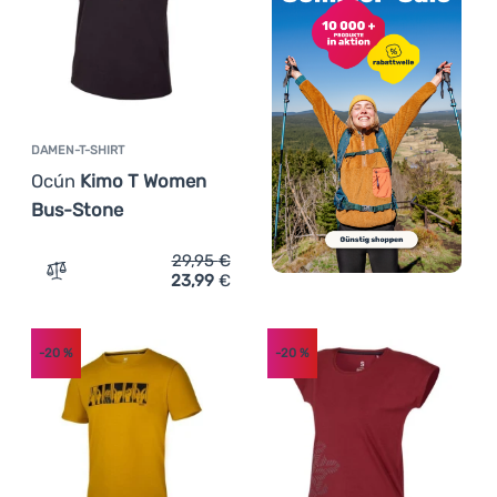
DAMEN-T-SHIRT
Ocún
Kimo T Women
Bus-Stone
29,95
€
23,99
€
Zum Vergleich 'Damen-T-Shirt Ocún Kimo T Women Bus-
-20
%
-20
%