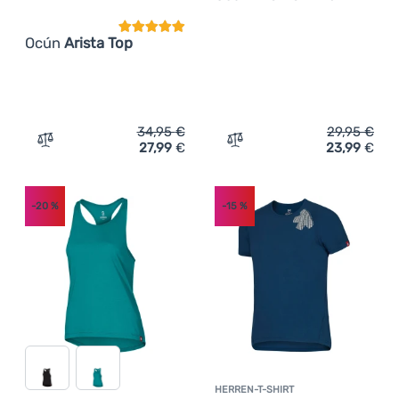
Ocún
Arista Top
34,95
€
29,95
€
27,99
€
23,99
€
Zum Vergleich 'Damenunterhemd Ocún Arista Top' hinzu
Zum Vergleich 'Herren-T-
-20
%
-15
%
HERREN-T-SHIRT
Kundenbewer