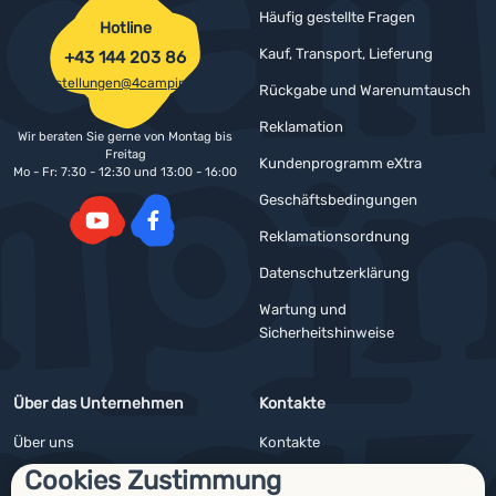
Häufig gestellte Fragen
Hotline
Kauf, Transport, Lieferung
+43 144 203 86
bestellungen@4camping.at
Rückgabe und Warenumtausch
Reklamation
Wir beraten Sie gerne von Montag bis
Freitag
Kundenprogramm eXtra
Mo - Fr: 7:30 - 12:30 und 13:00 - 16:00
Geschäftsbedingungen
Reklamationsordnung
YouTube
Facebook
Datenschutzerklärung
Wartung und
Sicherheitshinweise
Über das Unternehmen
Kontakte
Über uns
Kontakte
Cookies Zustimmung
Impressum
Angebote für Firmen und Vereine