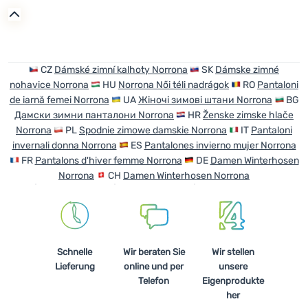
Anmelden /
Registrieren
CZ
Dámské zimní kalhoty Norrona
SK
Dámske zimné
nohavice Norrona
HU
Norrona Női téli nadrágok
RO
Pantaloni
de iarnă femei Norrona
UA
Жіночі зимові штани Norrona
BG
Дамски зимни панталони Norrona
HR
Ženske zimske hlače
Norrona
PL
Spodnie zimowe damskie Norrona
IT
Pantaloni
invernali donna Norrona
ES
Pantalones invierno mujer Norrona
FR
Pantalons d'hiver femme Norrona
DE
Damen Winterhosen
Norrona
CH
Damen Winterhosen Norrona
Schnelle
Wir beraten Sie
Wir stellen
Lieferung
online und per
unsere
Telefon
Eigenprodukte
her