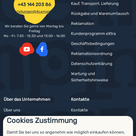
Kauf, Transport, Lieferung
+43 144 203 86
bestellungen@4camping.at
Rückgabe und Warenumtausch
Reklamation
Wir beraten Sie gerne von Montag bis
Freitag
Kundenprogramm eXtra
Mo - Fr: 7:30 - 12:30 und 13:00 - 16:00
Geschäftsbedingungen
Reklamationsordnung
YouTube
Facebook
Datenschutzerklärung
Wartung und
Sicherheitshinweise
Über das Unternehmen
Kontakte
Über uns
Kontakte
Cookies Zustimmung
Impressum
Angebote für Firmen und Vereine
4camping4nature
Newsletter
Damit Sie bei uns so angenehm wie möglich einkaufen können,