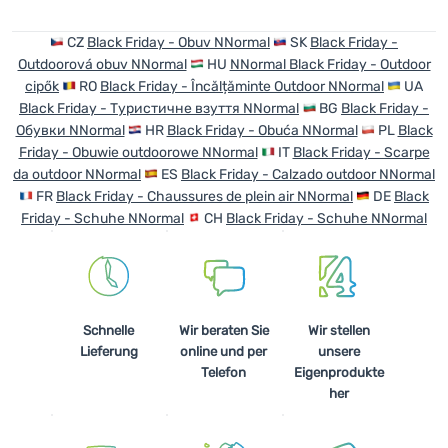
Anmelden /
CZ
Black Friday - Obuv NNormal
SK
Black Friday -
Registrieren
Outdoorová obuv NNormal
HU
NNormal Black Friday - Outdoor
cipők
RO
Black Friday - Încălțăminte Outdoor NNormal
UA
Black Friday - Туристичне взуття NNormal
BG
Black Friday -
Обувки NNormal
HR
Black Friday - Obuća NNormal
PL
Black
Friday - Obuwie outdoorowe NNormal
IT
Black Friday - Scarpe
da outdoor NNormal
ES
Black Friday - Calzado outdoor NNormal
FR
Black Friday - Chaussures de plein air NNormal
DE
Black
Friday - Schuhe NNormal
CH
Black Friday - Schuhe NNormal
Schnelle
Wir beraten Sie
Wir stellen
Lieferung
online und per
unsere
Telefon
Eigenprodukte
her