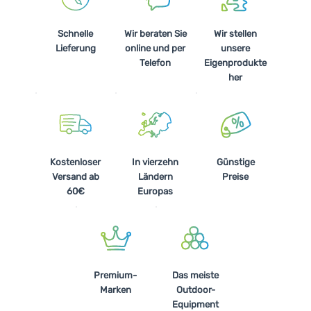
Schnelle
Wir beraten Sie
Wir stellen
Lieferung
online und per
unsere
Telefon
Eigenprodukte
her
Kostenloser
In vierzehn
Günstige
Versand ab
Ländern
Preise
60€
Europas
Premium-
Das meiste
Marken
Outdoor-
Equipment