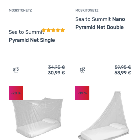
MOSKITONETZ
MOSKITONETZ
Kundenbewertung
Sea to Summit
Nano
Pyramid Net Double
Sea to Summit
Pyramid Net Single
34,95
€
59,95
€
30,99
€
53,99
€
Zum Vergleich 'Moskitonetz Sea to Summit Pyramid Net 
Zum Vergleich 'Moskitone
-20
%
-19
%