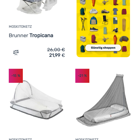
MOSKITONETZ
Brunner
Tropicana
26,00
€
21,99
€
Zum Vergleich 'Moskitonetz Brunner Tropicana' hinzufü
-15
%
-21
%
MOSKITONETZ
MOSKITONETZ