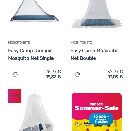
Anmelden /
Registrieren
MOSKITONETZ
MOSKITONETZ
Easy Camp
Juniper
Easy Camp
Mosquito
Mosquito Net Single
Net Double
25,77
€
32,77
€
19,33
€
17,09
€
Zum Vergleich 'Moskitonetz Easy Camp Juniper Mosquito
Zum Vergleich 'Moskitone
-15
%