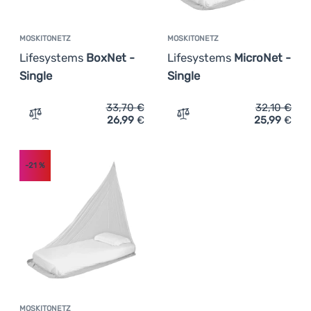
MOSKITONETZ
MOSKITONETZ
Lifesystems
BoxNet -
Lifesystems
MicroNet -
Single
Single
33,70
€
32,10
€
26,99
€
25,99
€
Zum Vergleich 'Moskitonetz Lifesystems BoxNet - Single
Zum Vergleich 'Moskitonet
-21
%
MOSKITONETZ