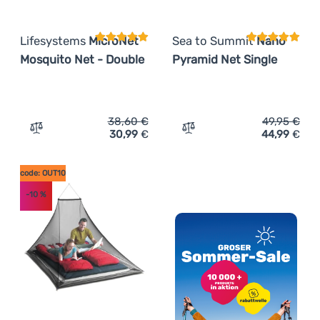
Lifesystems
MicroNet
Sea to Summit
Nano
Mosquito Net - Double
Pyramid Net Single
38,60
€
49,95
€
30,99
€
44,99
€
Zum Vergleich 'Moskitonetz Lifesystems MicroNet Mosqu
Zum Vergleich 'Moskitone
code: OUT10
-10
%