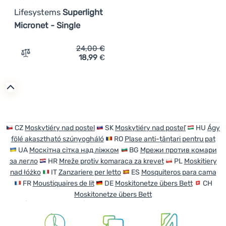
Lifesystems
Superlight
Micronet - Single
24,00
€
18,99
€
Zum Vergleich 'Moskitonetz Lifesystems Superlight Micr
CZ
Moskytiéry nad postel
SK
Moskytiéry nad posteľ
HU
Ágy
fölé akasztható szúnyogháló
RO
Plase anti-țânțari pentru pat
UA
Москітна сітка над ліжком
BG
Мрежи против комари
за легло
HR
Mreže protiv komaraca za krevet
PL
Moskitiery
nad łóżko
IT
Zanzariere per letto
ES
Mosquiteros para cama
FR
Moustiquaires de lit
DE
Moskitonetze übers Bett
CH
Moskitonetze übers Bett