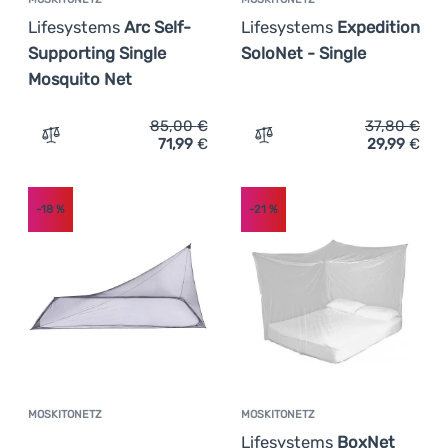
Lifesystems
Arc Self-
Lifesystems
Expedition
Supporting Single
SoloNet - Single
Mosquito Net
85,00
€
37,80
€
71,99
€
29,99
€
Zum Vergleich 'Moskitonetz Lifesystems Arc Self-Suppor
Zum Vergleich 'Moskitonet
-18
%
-21
%
MOSKITONETZ
MOSKITONETZ
Kundenbewertung
Lifesystems
BoxNet