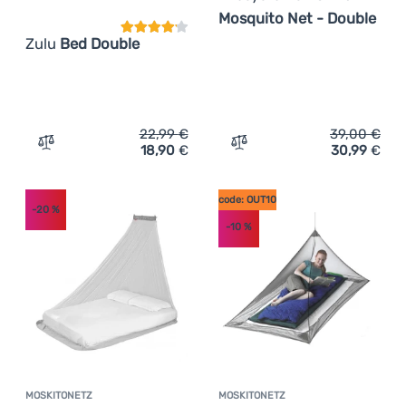
Mosquito Net - Double
Zulu
Bed Double
22,99
€
39,00
€
18,90
€
30,99
€
Zum Vergleich 'Moskitonetz Zulu Bed Double' hinzufüge
Zum Vergleich 'Moskitone
code: OUT10
-20
%
-10
%
MOSKITONETZ
MOSKITONETZ
Kundenbewertung
Kundenbewer