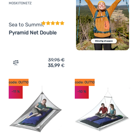
MOSKITONETZ
Kundenbewertung
Sea to Summit
Pyramid Net Double
39,95
€
35,99
€
Zum Vergleich 'Moskitonetz Sea to Summit Pyramid Net 
code: OUT10
code: OUT10
-11
%
-10
%