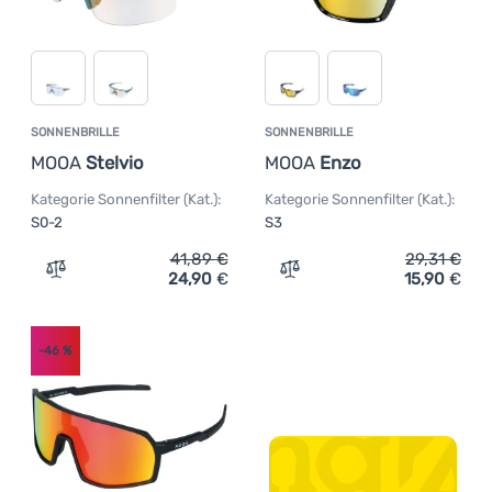
SONNENBRILLE
SONNENBRILLE
MOOA
Stelvio
MOOA
Enzo
Kategorie Sonnenfilter (Kat.):
Kategorie Sonnenfilter (Kat.):
S0-2
S3
41,89
€
29,31
€
24,90
€
15,90
€
Zum Vergleich 'Sonnenbrille MOOA Stelvio' hinzufügen
Zum Vergleich 'Sonnenbri
-46
%