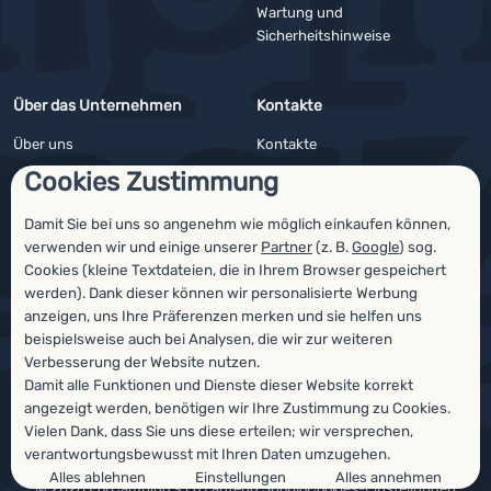
Wartung und
Sicherheitshinweise
Über das Unternehmen
Kontakte
Über uns
Kontakte
Cookies Zustimmung
Impressum
Angebote für Firmen und Vereine
4camping4nature
Newsletter
Damit Sie bei uns so angenehm wie möglich einkaufen können,
verwenden wir und einige unserer
Partner
(z. B.
Google
) sog.
Unsere Tester
Cookies (kleine Textdateien, die in Ihrem Browser gespeichert
werden). Dank dieser können wir personalisierte Werbung
anzeigen, uns Ihre Präferenzen merken und sie helfen uns
beispielsweise auch bei Analysen, die wir zur weiteren
Auszeichnungen
Verbesserung der Website nutzen.
Damit alle Funktionen und Dienste dieser Website korrekt
angezeigt werden, benötigen wir Ihre Zustimmung zu Cookies.
Vielen Dank, dass Sie uns diese erteilen; wir versprechen,
verantwortungsbewusst mit Ihren Daten umzugehen.
Alles ablehnen
Einstellungen
Alles annehmen
© 2026 ForCamping s.r.o.
laufend
Shopio
Cookies-Einstellungen