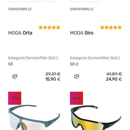
SONNENBRILLE
SONNENBRILLE
Kundenbewertung
Kundenbewer
MOOA
Orta
MOOA
Giro
Kategorie Sonnenfilter (Kat.):
Kategorie Sonnenfilter (Kat.):
S3
S0-2
29,31
€
41,89
€
15,90
€
24,90
€
Zum Vergleich 'Sonnenbrille MOOA Orta' hinzufügen
Zum Vergleich 'Sonnenbril
-41
%
-46
%