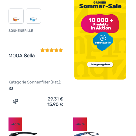
SONNENBRILLE
Kundenbewertung
MOOA
Sella
Kategorie Sonnenfilter (Kat.):
S3
29,31
€
15,90
€
Zum Vergleich 'Sonnenbrille MOOA Sella' hinzufügen
-46
%
-46
%