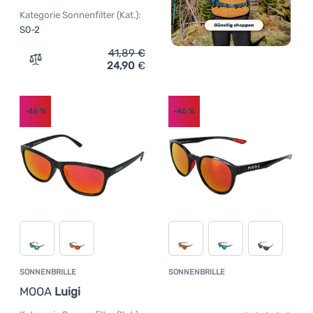
Kategorie Sonnenfilter (Kat.):
S0-2
41,89
€
24,90
€
Zum Vergleich 'Sonnenbrille MOOA Stelvio' hinzufügen
-46
%
-46
%
SONNENBRILLE
SONNENBRILLE
Kundenbewer
MOOA
Luigi