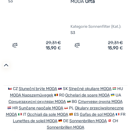
MOOA
Orta
S3
Kategorie Sonnenfilter (Kat.):
S3
29,31
€
29,31
€
15,90
€
15,90
€
Zum Vergleich 'Sonnenbrille MOOA Luigi' hinzufügen
Zum Vergleich 'Sonnenbril
CZ
Sluneční brýle MOOA
SK
Slnečné okuliare MOOA
HU
MOOA Napszemüvegek
RO
Ochelari de soare MOOA
UA
Сонцезахисні окуляри MOOA
BG
Слънчеви очила MOOA
HR
Sunčane naočale MOOA
PL
Okulary przeciwsłoneczne
MOOA
IT
Occhiali da sole MOOA
ES
Gafas de sol MOOA
FR
Lunettes de soleil MOOA
DE
Sonnenbrillen MOOA
CH
Sonnenbrillen MOOA