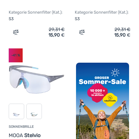
Kategorie Sonnenfilter (Kat.):
Kategorie Sonnenfilter (Kat.):
S3
S3
29,31
€
29,31
€
15,90
€
15,90
€
Zum Vergleich 'Sonnenbrille MOOA Sella' hinzufügen
Zum Vergleich 'Sonnenbri
-41
%
SONNENBRILLE
MOOA
Stelvio