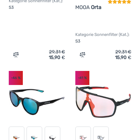
Kategorie Sonnenfilter (Kat.):
MOOA
Orta
S3
Kategorie Sonnenfilter (Kat.):
S3
29,31
€
29,31
€
15,90
€
15,90
€
Zum Vergleich 'Sonnenbrille MOOA Luigi' hinzufügen
Zum Vergleich 'Sonnenbril
-46
%
-41
%