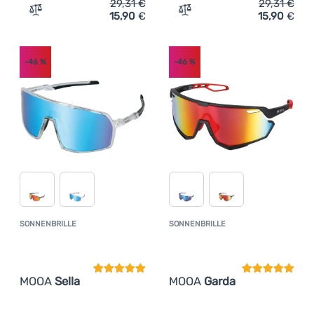
29,31
€
29,31
€
15,90
€
15,90
€
Anmelden /
Zum Vergleich 'Sonnenbrille MOOA Como' hinzufügen
Zum Vergleich 'Sonnenbri
Registrieren
-46
%
-46
%
SONNENBRILLE
SONNENBRILLE
Kundenbewertung
Kundenbewer
MOOA
Sella
MOOA
Garda