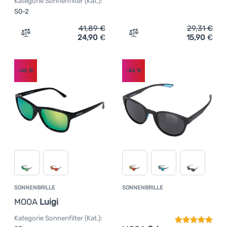
Kategorie Sonnenfilter (Kat.):
S0-2
41,89
€
29,31
€
24,90
€
15,90
€
Zum Vergleich 'Sonnenbrille MOOA Giro' hinzufügen
Zum Vergleich 'Sonnenbri
-46
%
-46
%
SONNENBRILLE
SONNENBRILLE
Kundenbewer
MOOA
Luigi
Kategorie Sonnenfilter (Kat.):