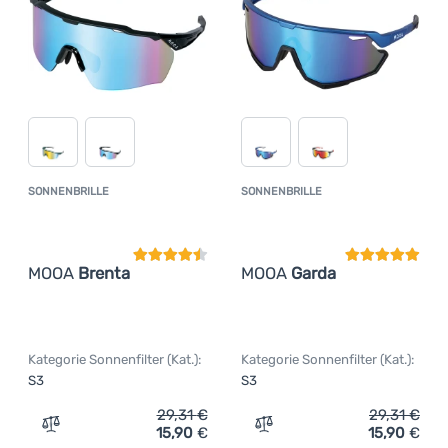
SONNENBRILLE
SONNENBRILLE
Kundenbewertung
Kundenbewer
MOOA
Brenta
MOOA
Garda
Kategorie Sonnenfilter (Kat.):
Kategorie Sonnenfilter (Kat.):
S3
S3
29,31
€
29,31
€
15,90
€
15,90
€
Zum Vergleich 'Sonnenbrille MOOA Brenta' hinzufügen
Zum Vergleich 'Sonnenbri