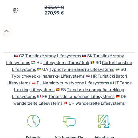
Anmelden /
333,67
€
270,99
€
Zum Vergleich 'Zelt Lifesystems Solo Peak Tent - 1 Pers
Registrieren
CZ
Turistické stany Lifesystems
SK
Turistické stany
Lifesystems
HU
Lifesystems Túrasátrak
RO
Corturi turistice
Lifesystems
UA
Туристичні намети Lifesystems
BG
Туристически палатки Lifesystems
HR
Turistički šatori
Lifesystems
PL
Namioty turystyczne Lifesystems
IT
Tende
trekking Lifesystems
ES
Tiendas de campaña trekking
Lifesystems
FR
Tentes de randonnée Lifesystems
DE
Wanderzelte Lifesystems
CH
Wanderzelte Lifesystems
Schnelle
Wir beraten Sie
Wir stellen