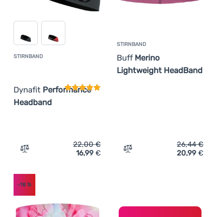
STIRNBAND
Buff
Merino
STIRNBAND
Kundenbewertung
Lightweight HeadBand
Dynafit
Performance
Headband
22,00
€
26,44
€
16,99
€
20,99
€
Zum Vergleich 'Stirnband Dynafit Performance Headban
Zum Vergleich 'Stirnband
-18
%