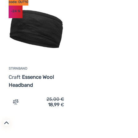
code: OUT10
-24
%
STIRNBAND
Craft
Essence Wool
Headband
25,00
€
18,99
€
Zum Vergleich 'Stirnband Craft Essence Wool Headband'