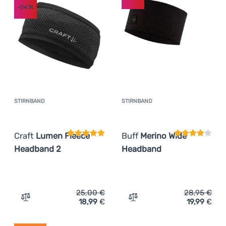
-24
%
STIRNBAND
STIRNBAND
Kundenbewertung
Kundenbewer
Craft
Lumen Fleece
Buff
Merino Wide
Headband 2
Headband
25,00
€
28,95
€
18,99
€
19,99
€
Zum Vergleich 'Stirnband Craft Lumen Fleece Headband 
Zum Vergleich 'Stirnband