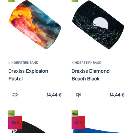
KINDERSTIRNBAND
KINDERSTIRNBAND
Drexiss
Explosion
Drexiss
Diamond
Pastel
Beach Black
14,44
€
14,44
€
Zum Vergleich 'Kinderstirnband Drexiss Explosion Pastel
Zum Vergleich 'Kinderstir
Neu
Neu
-56
%
-20
%