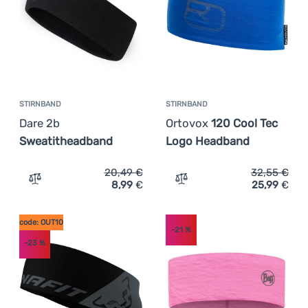
STIRNBAND
STIRNBAND
Dare 2b
Ortovox
120 Cool Tec
Sweatitheadband
Logo Headband
20,49
€
32,55
€
8,99
€
25,99
€
Zum Vergleich 'Stirnband Dare 2b Sweatitheadband' hin
Zum Vergleich 'Stirnband
code: OUT10
-21
%
-23
%