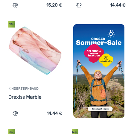
15,20
€
14,44
€
Zum Vergleich 'Damenstirnband Drexiss Moon Unicorns'
Zum Vergleich 'Kindersti
Neu
KINDERSTIRNBAND
Drexiss
Marble
14,44
€
Zum Vergleich 'Kinderstirnband Drexiss Marble' hinzufü
Neu
Neu