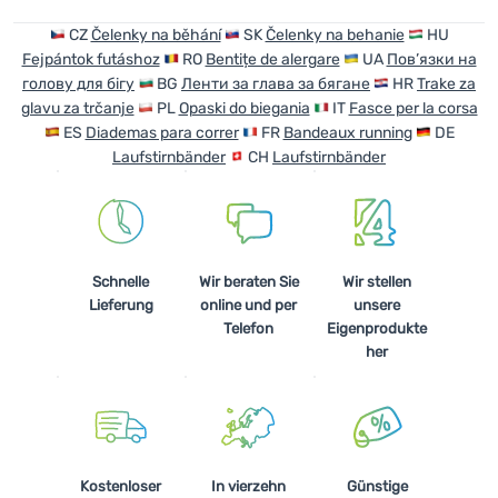
CZ
Čelenky na běhání
SK
Čelenky na behanie
HU
Fejpántok futáshoz
RO
Bentițe de alergare
UA
Пов’язки на
голову для бігу
BG
Ленти за глава за бягане
HR
Trake za
glavu za trčanje
PL
Opaski do biegania
IT
Fasce per la corsa
ES
Diademas para correr
FR
Bandeaux running
DE
Laufstirnbänder
CH
Laufstirnbänder
Schnelle
Wir beraten Sie
Wir stellen
Lieferung
online und per
unsere
Telefon
Eigenprodukte
her
Kostenloser
In vierzehn
Günstige