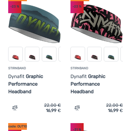
-23
%
-23
%
STIRNBAND
STIRNBAND
Dynafit
Graphic
Dynafit
Graphic
Performance
Performance
Headband
Headband
22,00
€
22,00
€
16,99
€
16,99
€
Zum Vergleich 'Stirnband Dynafit Graphic Performance 
Zum Vergleich 'Stirnband
code: OUT10
-31
%