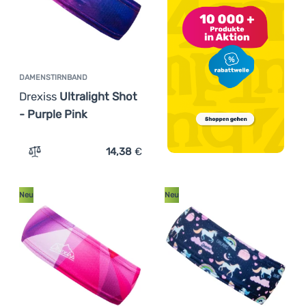
DAMENSTIRNBAND
Drexiss
Ultralight Shot
- Purple Pink
14,38
€
Zum Vergleich 'Damenstirnband Drexiss Ultralight Shot -
Neu
Neu