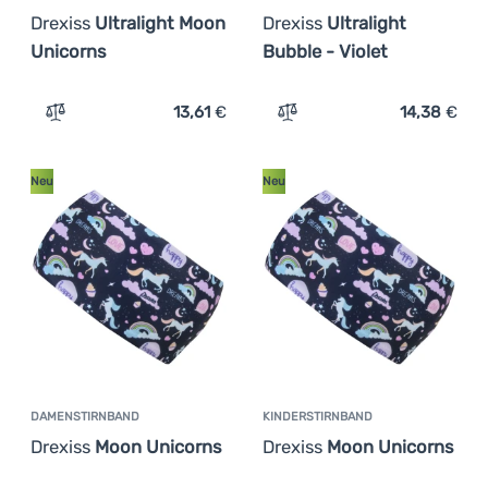
Drexiss
Ultralight Moon
Drexiss
Ultralight
Unicorns
Bubble - Violet
13,61
€
14,38
€
Zum Vergleich 'Kinderstirnband Drexiss Ultralight Moon
Zum Vergleich 'Damenstirn
Neu
Neu
DAMENSTIRNBAND
KINDERSTIRNBAND
Drexiss
Moon Unicorns
Drexiss
Moon Unicorns