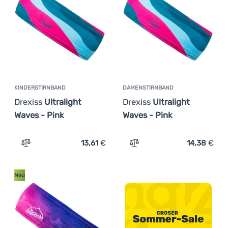
Anmelden /
Registrieren
KINDERSTIRNBAND
DAMENSTIRNBAND
Drexiss
Ultralight
Drexiss
Ultralight
Waves - Pink
Waves - Pink
13,61
€
14,38
€
Zum Vergleich 'Kinderstirnband Drexiss Ultralight Waves
Zum Vergleich 'Damenstirn
Neu