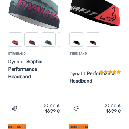
STIRNBAND
STIRNBAND
Kundenbewer
Dynafit
Graphic
Performance
Dynafit
Performance
Headband
Headband
22,00
€
22,00
€
16,99
€
16,99
€
Zum Vergleich 'Stirnband Dynafit Graphic Performance 
Zum Vergleich 'Stirnband
code: OUT10
code: OUT10