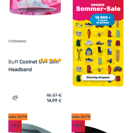
STIRNBAND
Kundenbewertung
Buff
Coolnet Uv+ Slim
Headband
18,37
€
14,99
€
Zum Vergleich 'Stirnband Buff Coolnet Uv+ Slim Headba
code: OUT10
code: OUT10
-23
%
-23
%