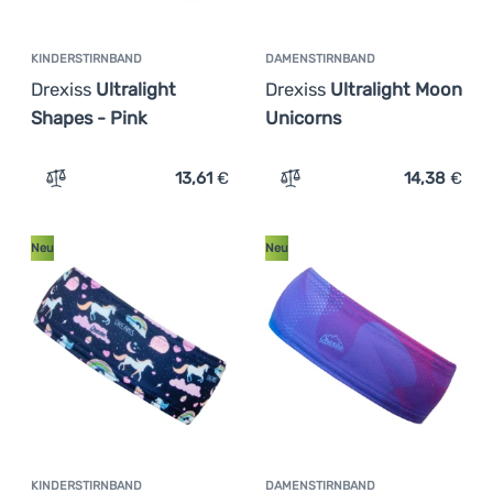
KINDERSTIRNBAND
DAMENSTIRNBAND
Drexiss
Ultralight
Drexiss
Ultralight Moon
Shapes - Pink
Unicorns
13,61
€
14,38
€
Zum Vergleich 'Kinderstirnband Drexiss Ultralight Shape
Zum Vergleich 'Damenstir
Neu
Neu
KINDERSTIRNBAND
DAMENSTIRNBAND