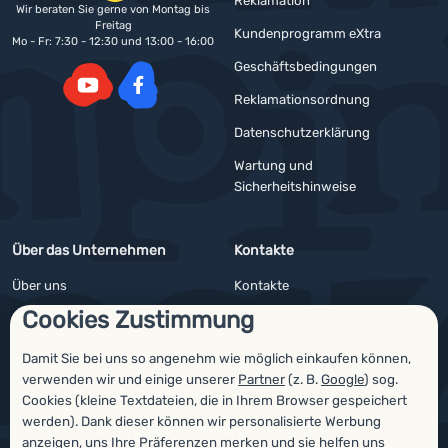
Reklamation
Wir beraten Sie gerne von Montag bis
Freitag
Kundenprogramm eXtra
Mo - Fr: 7:30 - 12:30 und 13:00 - 16:00
Geschäftsbedingungen
Reklamationsordnung
YouTube
Facebook
Datenschutzerklärung
Wartung und
Sicherheitshinweise
Über das Unternehmen
Kontakte
Über uns
Kontakte
Cookies Zustimmung
Impressum
Angebote für Firmen und Vereine
4camping4nature
Newsletter
Damit Sie bei uns so angenehm wie möglich einkaufen können,
verwenden wir und einige unserer
Partner
(z. B.
Google
) sog.
Unsere Tester
Cookies (kleine Textdateien, die in Ihrem Browser gespeichert
werden). Dank dieser können wir personalisierte Werbung
anzeigen, uns Ihre Präferenzen merken und sie helfen uns