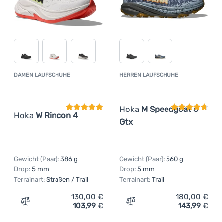
DAMEN LAUFSCHUHE
HERREN LAUFSCHUHE
Kundenbewertung
Kundenbewer
Hoka
M Speedgoat 6
Hoka
W Rincon 4
Gtx
Gewicht (Paar):
386 g
Gewicht (Paar):
560 g
Drop:
5 mm
Drop:
5 mm
Terrainart:
Straßen / Trail
Terrainart:
Trail
130,00
€
180,00
€
103,99
€
143,99
€
Zum Vergleich 'Damen Laufschuhe Hoka W Rincon 4' hin
Zum Vergleich 'Herren La