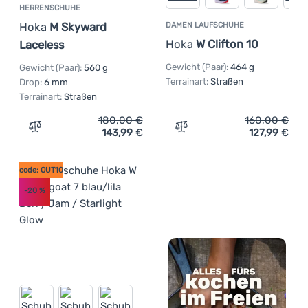
HERRENSCHUHE
Hoka
M Skyward
DAMEN LAUFSCHUHE
Hoka
W Clifton 10
Laceless
Gewicht (Paar):
464 g
Gewicht (Paar):
560 g
Terrainart:
Straßen
Drop:
6 mm
Terrainart:
Straßen
180,00
€
160,00
€
143,99
€
127,99
€
Zum Vergleich 'Herrenschuhe Hoka M Skyward Laceless'
Zum Vergleich 'Damen Lau
code: OUT10
-20
%