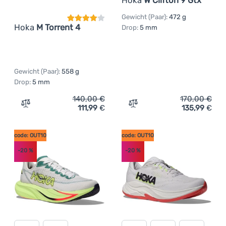
Hoka
W Clifton 9 Gtx
Gewicht (Paar):
472 g
Hoka
M Torrent 4
Drop:
5 mm
Gewicht (Paar):
558 g
Drop:
5 mm
140,00
€
170,00
€
111,99
€
135,99
€
Zum Vergleich 'Herren Laufschuhe Hoka M Torrent 4' hi
Zum Vergleich 'Damen Lau
code: OUT10
code: OUT10
-20
%
-20
%