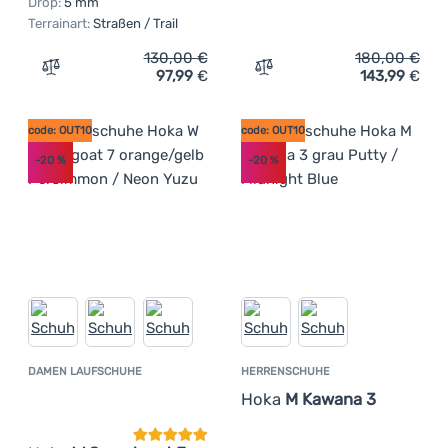
Drop:
5 mm
Terrainart:
Straßen / Trail
130,00
€
180,00
€
97,99
€
143,99
€
Zum Vergleich 'Herrenschuhe Hoka M Rincon 4' hinzufü
Zum Vergleich 'Herren La
code: OUT10
code: OUT10
-20
%
-20
%
DAMEN LAUFSCHUHE
HERRENSCHUHE
Kundenbewertung
Hoka
M Kawana 3