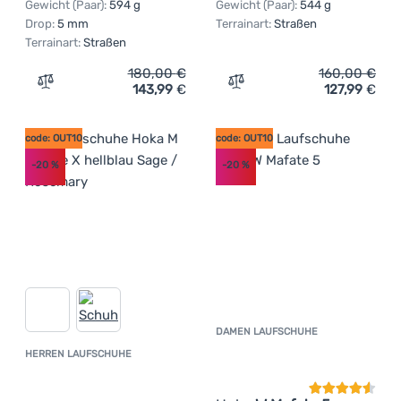
Gewicht (Paar):
594 g
Gewicht (Paar):
544 g
Drop:
5 mm
Terrainart:
Straßen
Terrainart:
Straßen
180,00
€
160,00
€
143,99
€
127,99
€
Zum Vergleich 'Herren Laufschuhe Hoka M Bondi 9' hinz
Zum Vergleich 'Herrenschu
code: OUT10
code: OUT10
-20
%
-20
%
DAMEN LAUFSCHUHE
Kundenbewer
HERREN LAUFSCHUHE
Kundenbewertung