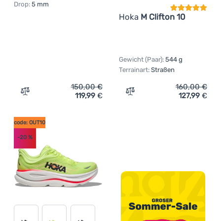
Drop:
5 mm
Hoka
M Clifton 10
Gewicht (Paar):
544 g
Terrainart:
Straßen
150,00
€
160,00
€
119,99
€
127,99
€
Zum Vergleich 'Damenschuhe Hoka W Transport 2' hinzu
Zum Vergleich 'Herrenschu
code: OUT10
-20
%