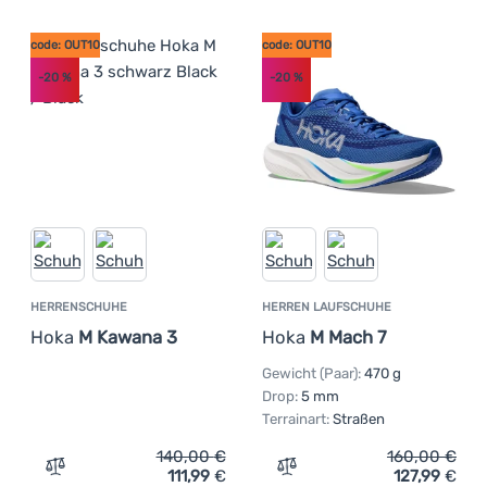
code: OUT10
code: OUT10
-20
%
-20
%
HERRENSCHUHE
HERREN LAUFSCHUHE
Hoka
M Kawana 3
Hoka
M Mach 7
Gewicht (Paar):
470 g
Drop:
5 mm
Terrainart:
Straßen
140,00
€
160,00
€
111,99
€
127,99
€
Zum Vergleich 'Herrenschuhe Hoka M Kawana 3' hinzufü
Zum Vergleich 'Herren La