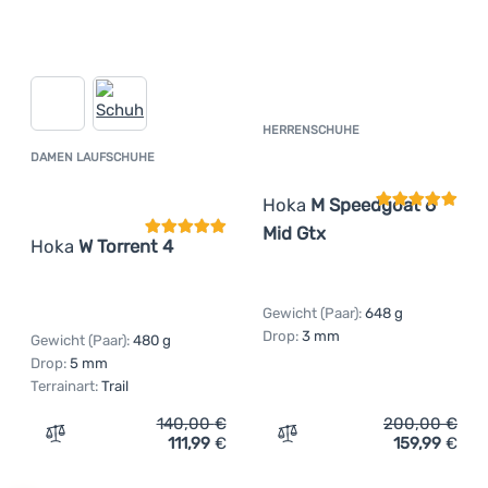
HERRENSCHUHE
Kundenbewer
DAMEN LAUFSCHUHE
Kundenbewertung
Hoka
M Speedgoat 6
Mid Gtx
Hoka
W Torrent 4
Gewicht (Paar):
648 g
Drop:
3 mm
Gewicht (Paar):
480 g
Drop:
5 mm
Terrainart:
Trail
140,00
€
200,00
€
111,99
€
159,99
€
Zum Vergleich 'Damen Laufschuhe Hoka W Torrent 4' hi
Zum Vergleich 'Herrensch