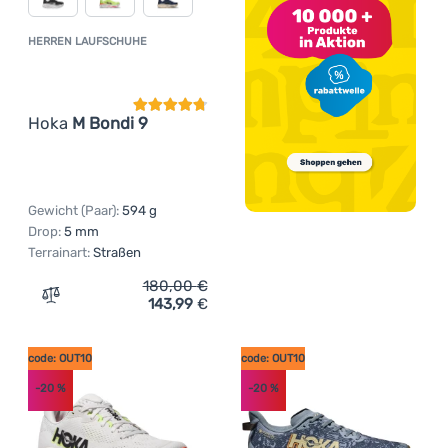
HERREN LAUFSCHUHE
Kundenbewertung
Hoka
M Bondi 9
Gewicht (Paar):
594 g
Drop:
5 mm
Terrainart:
Straßen
180,00
€
143,99
€
Zum Vergleich 'Herren Laufschuhe Hoka M Bondi 9' hinz
code: OUT10
code: OUT10
-20
%
-20
%