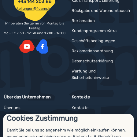
Kauf, Transport, Lieferung
+43 144 203 86
bestellungen@4camping.at
Rückgabe und Warenumtausch
Reklamation
Wir beraten Sie gerne von Montag bis
Freitag
Kundenprogramm eXtra
Mo - Fr: 7:30 - 12:30 und 13:00 - 16:00
Geschäftsbedingungen
Reklamationsordnung
YouTube
Facebook
Datenschutzerklärung
Wartung und
Sicherheitshinweise
Über das Unternehmen
Kontakte
Über uns
Kontakte
Cookies Zustimmung
Impressum
Angebote für Firmen und Vereine
4camping4nature
Newsletter
Damit Sie bei uns so angenehm wie möglich einkaufen können,
verwenden wir und einige unserer
Partner
(z. B.
Google
) sog.