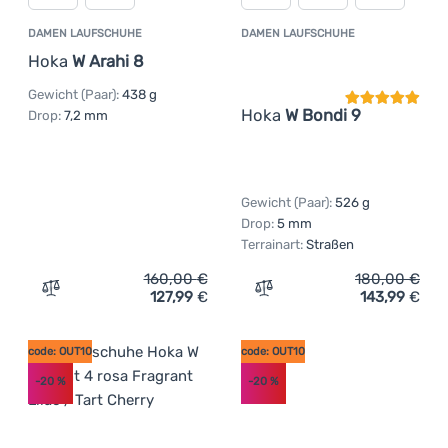
DAMEN LAUFSCHUHE
DAMEN LAUFSCHUHE
Kundenbewer
Hoka
W Arahi 8
Gewicht (Paar):
438 g
Hoka
W Bondi 9
Drop:
7,2 mm
Gewicht (Paar):
526 g
Drop:
5 mm
Terrainart:
Straßen
160,00
€
180,00
€
127,99
€
143,99
€
Zum Vergleich 'Damen Laufschuhe Hoka W Arahi 8' hinz
Zum Vergleich 'Damen Lau
code: OUT10
code: OUT10
-20
%
-20
%