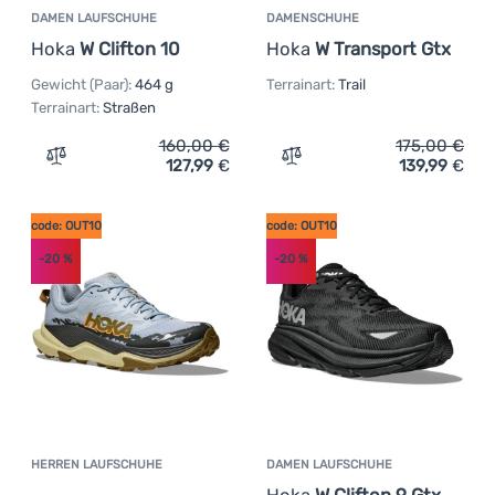
DAMEN LAUFSCHUHE
DAMENSCHUHE
Hoka
W Clifton 10
Hoka
W Transport Gtx
Gewicht (Paar):
464 g
Terrainart:
Trail
Terrainart:
Straßen
160,00
€
175,00
€
127,99
€
139,99
€
Zum Vergleich 'Damen Laufschuhe Hoka W Clifton 10' hi
Zum Vergleich 'Damenschu
code: OUT10
code: OUT10
-20
%
-20
%
HERREN LAUFSCHUHE
DAMEN LAUFSCHUHE
Kundenbewertung