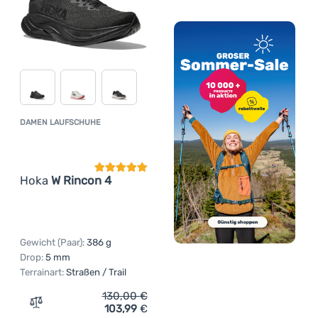
DAMEN LAUFSCHUHE
Kundenbewertung
Hoka
W Rincon 4
Gewicht (Paar):
386 g
Drop:
5 mm
Terrainart:
Straßen / Trail
130,00
€
103,99
€
Zum Vergleich 'Damen Laufschuhe Hoka W Rincon 4' hin