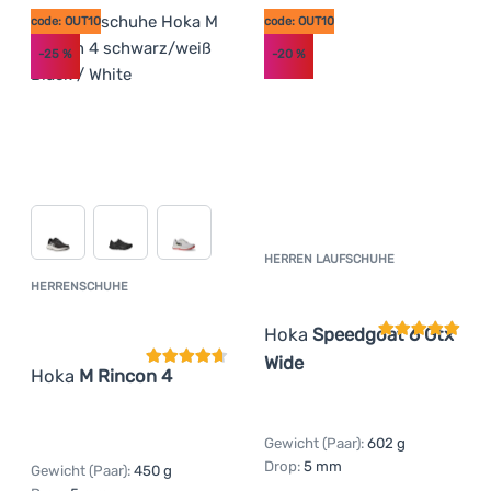
code: OUT10
code: OUT10
-25
%
-20
%
HERREN LAUFSCHUHE
Kundenbewer
HERRENSCHUHE
Kundenbewertung
Hoka
Speedgoat 6 Gtx
Wide
Hoka
M Rincon 4
Gewicht (Paar):
602 g
Drop:
5 mm
Gewicht (Paar):
450 g