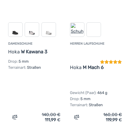
DAMENSCHUHE
HERREN LAUFSCHUHE
Kundenbewer
Hoka
W Kawana 3
Drop:
5 mm
Hoka
M Mach 6
Terrainart:
Straßen
Gewicht (Paar):
464 g
Drop:
5 mm
Terrainart:
Straßen
140,00
€
160,00
€
111,99
€
119,99
€
Zum Vergleich 'Damenschuhe Hoka W Kawana 3' hinzufü
Zum Vergleich 'Herren La