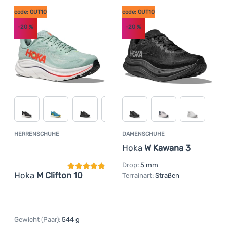
code: OUT10
code: OUT10
-20
%
-20
%
HERRENSCHUHE
DAMENSCHUHE
Kundenbewertung
Hoka
W Kawana 3
Drop:
5 mm
Hoka
M Clifton 10
Terrainart:
Straßen
Gewicht (Paar):
544 g