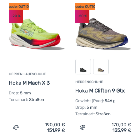
code: OUT10
code: OUT10
-20
%
-20
%
HERREN LAUFSCHUHE
Hoka
M Mach X 3
HERRENSCHUHE
Hoka
M Clifton 9 Gtx
Drop:
5 mm
Terrainart:
Straßen
Gewicht (Paar):
546 g
Drop:
5 mm
Terrainart:
Straßen
190,00
€
170,00
€
151,99
€
135,99
€
Zum Vergleich 'Herren Laufschuhe Hoka M Mach X 3' hi
Zum Vergleich 'Herrenschu