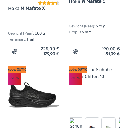
Hoka
W Mafate 5
Hoka
M Mafate X
Gewicht (Paar):
572 g
Drop:
7,6 mm
Gewicht (Paar):
688 g
Terrainart:
Trail
225,00
€
190,00
€
179,99
€
151,99
€
Zum Vergleich 'Herren Laufschuhe Hoka M Mafate X' hin
Zum Vergleich 'Damen Lau
code: OUT10
code: OUT10
-20
%
-20
%