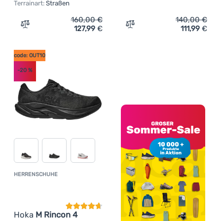
Terrainart:
Straßen
160,00
€
140,00
€
127,99
€
111,99
€
Zum Vergleich 'Herrenschuhe Hoka M Clifton 10' hinzuf
Zum Vergleich 'Damensch
code: OUT10
-20
%
HERRENSCHUHE
Kundenbewertung
Hoka
M Rincon 4