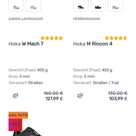
DAMEN LAUFSCHUHE
HERRENSCHUHE
Kundenbewertung
Kundenbewer
Hoka
W Mach 7
Hoka
M Rincon 4
Gewicht (Paar):
400 g
Gewicht (Paar):
450 g
Drop:
5 mm
Drop:
5 mm
Terrainart:
Straßen
Terrainart:
Straßen / Trail
160,00
€
130,00
€
127,99
€
103,99
€
Zum Vergleich 'Damen Laufschuhe Hoka W Mach 7' hinz
Zum Vergleich 'Herrensch
code: OUT10
-20
%