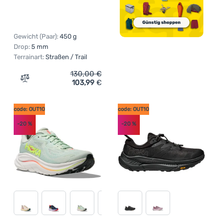
Gewicht (Paar):
450 g
Drop:
5 mm
Terrainart:
Straßen / Trail
130,00
€
103,99
€
Zum Vergleich 'Herrenschuhe Hoka M Rincon 4' hinzufü
code: OUT10
code: OUT10
-20
%
-20
%