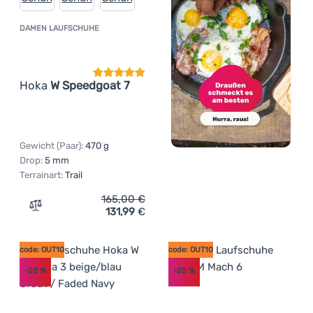
DAMEN LAUFSCHUHE
Kundenbewertung
Hoka
W Speedgoat 7
Gewicht (Paar):
470 g
Drop:
5 mm
Terrainart:
Trail
165,00
€
131,99
€
Zum Vergleich 'Damen Laufschuhe Hoka W Speedgoat 7'
code: OUT10
code: OUT10
-20
%
-25
%