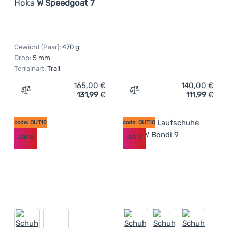
Hoka
W Speedgoat 7
Gewicht (Paar):
470 g
Drop:
5 mm
Terrainart:
Trail
165,00
€
140,00
€
131,99
€
111,99
€
Zum Vergleich 'Damen Laufschuhe Hoka W Speedgoat 7'
Zum Vergleich 'Herrensch
code: OUT10
code: OUT10
-20
%
-20
%