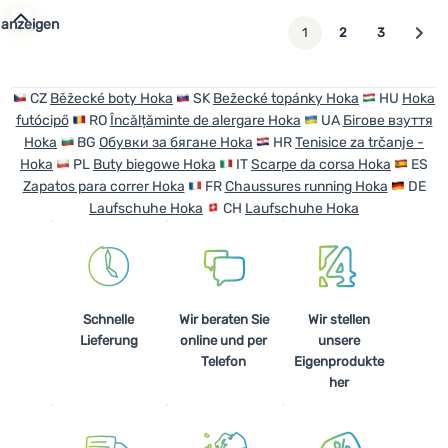
 anzeigen
weiter
1
2
3
CZ
Běžecké boty Hoka
SK
Bežecké topánky Hoka
HU
Hoka
futócipő
RO
Încălțăminte de alergare Hoka
UA
Бігове взуття
Hoka
BG
Обувки за бягане Hoka
HR
Tenisice za trčanje -
Hoka
PL
Buty biegowe Hoka
IT
Scarpe da corsa Hoka
ES
Zapatos para correr Hoka
FR
Chaussures running Hoka
DE
Laufschuhe Hoka
CH
Laufschuhe Hoka
Schnelle
Wir beraten Sie
Wir stellen
Lieferung
online und per
unsere
Telefon
Eigenprodukte
her