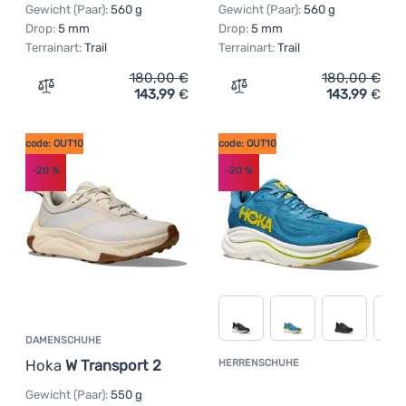
Gewicht (Paar):
560 g
Gewicht (Paar):
560 g
Anmelden /
Drop:
5 mm
Drop:
5 mm
Registrieren
Terrainart:
Trail
Terrainart:
Trail
180,00
€
180,00
€
143,99
€
143,99
€
Zum Vergleich 'Herren Laufschuhe Hoka M Speedgoat 6 
Zum Vergleich 'Damen Lau
code: OUT10
code: OUT10
-20
%
-20
%
DAMENSCHUHE
Hoka
W Transport 2
HERRENSCHUHE
Kundenbewer
Gewicht (Paar):
550 g