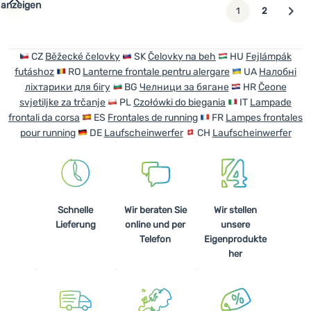
 anzeigen
weiter
1
2
CZ
Běžecké čelovky
SK
Čelovky na beh
HU
Fejlámpák
futáshoz
RO
Lanterne frontale pentru alergare
UA
Налобні
ліхтарики для бігу
BG
Челници за бягане
HR
Čeone
svjetiljke za trčanje
PL
Czołówki do biegania
IT
Lampade
frontali da corsa
ES
Frontales de running
FR
Lampes frontales
pour running
DE
Laufscheinwerfer
CH
Laufscheinwerfer
Schnelle
Wir beraten Sie
Wir stellen
Lieferung
online und per
unsere
Telefon
Eigenprodukte
her