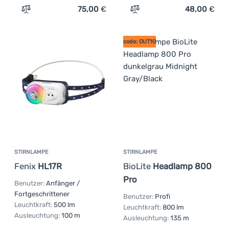
75,00
€
48,00
€
Zum Vergleich 'Stirnlampe BioLite Dash 450' hinzufügen
Zum Vergleich 'Stirnlampe
code: OUT10
STIRNLAMPE
STIRNLAMPE
Fenix
HL17R
BioLite
Headlamp 800
Pro
Benutzer:
Anfänger /
Fortgeschrittener
Benutzer:
Profi
Leuchtkraft:
500 lm
Leuchtkraft:
800 lm
Ausleuchtung:
100 m
Ausleuchtung:
135 m