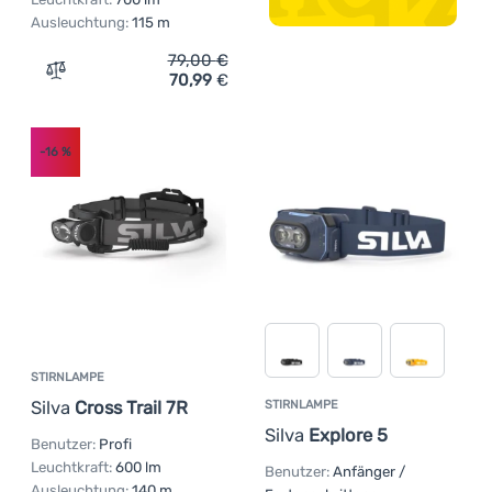
Ausleuchtung:
115 m
79,00
€
70,99
€
Zum Vergleich 'Stirnlampe Silva Explore 5' hinzufügen
-16
%
STIRNLAMPE
Silva
Cross Trail 7R
STIRNLAMPE
Silva
Explore 5
Benutzer:
Profi
Leuchtkraft:
600 lm
Benutzer:
Anfänger /
Ausleuchtung:
140 m