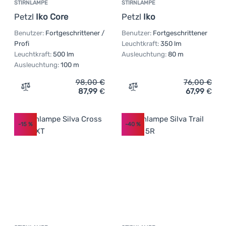
STIRNLAMPE
STIRNLAMPE
Petzl
Iko Core
Petzl
Iko
Benutzer:
Fortgeschrittener /
Benutzer:
Fortgeschrittener
Profi
Leuchtkraft:
350 lm
Leuchtkraft:
500 lm
Ausleuchtung:
80 m
Ausleuchtung:
100 m
98,00
€
76,00
€
87,99
€
67,99
€
Zum Vergleich 'Stirnlampe Petzl Iko Core' hinzufügen
Zum Vergleich 'Stirnlampe
-15
%
-40
%