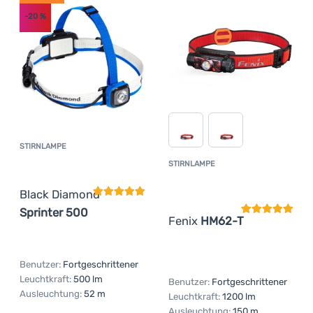
(
4
)
für 30 Minuten bis zu einer Tiefe von 1 Meter.
Anmelden /
-20
%
IPx8-Geschützt vor ständigem Eintauchen in Wasser bis
Registrieren
(
6
)
zur vom Hersteller angegebenen Tiefe.
STIRNLAMPE
Kundenbewertung
STIRNLAMPE
Kundenbewer
Black Diamond
Sprinter 500
Fenix
HM62-T
Benutzer:
Fortgeschrittener
Leuchtkraft:
500 lm
Benutzer:
Fortgeschrittener
Ausleuchtung:
52 m
Leuchtkraft:
1200 lm
Ausleuchtung:
150 m