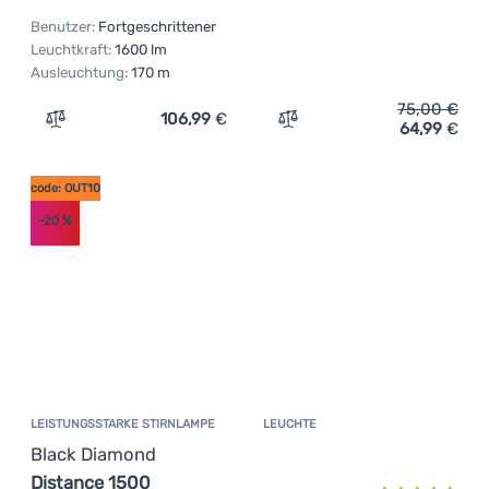
Benutzer:
Fortgeschrittener
Leuchtkraft:
1600 lm
Ausleuchtung:
170 m
75,00
€
106,99
€
64,99
€
Zum Vergleich 'Stirnlampe Fenix HM65R-T V2.0' hinzufü
Zum Vergleich 'Stirnlampe 
code: OUT10
-20
%
LEISTUNGSSTARKE STIRNLAMPE
LEUCHTE
Kundenbewer
Black Diamond
Distance 1500