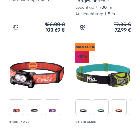
Fortgeschrittener
Leuchtkraft:
700 lm
Ausleuchtung:
115 m
120,00
€
79,00
€
100,69
€
72,99
€
Zum Vergleich 'Stirnlampe Silva Cross Trail 7R' hinzufüg
Zum Vergleich 'Stirnlampe 
code: OUT10
-10
%
STIRNLAMPE
STIRNLAMPE
Kundenbewertung
Kundenbewer