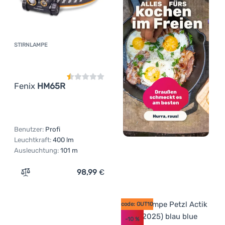
STIRNLAMPE
Kundenbewertung
Fenix
HM65R
Benutzer:
Profi
Leuchtkraft:
400 lm
Ausleuchtung:
101 m
98,99
€
Zum Vergleich 'Stirnlampe Fenix HM65R' hinzufügen
code: OUT10
-10
%