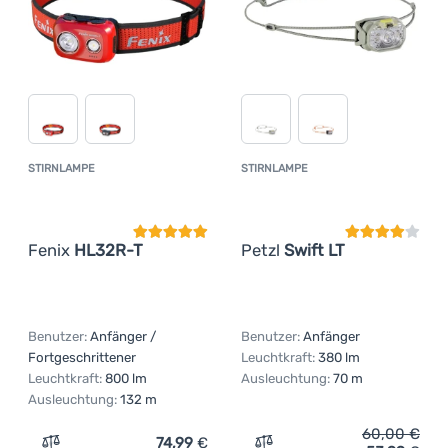
STIRNLAMPE
STIRNLAMPE
Kundenbewertung
Kundenbewer
Fenix
HL32R-T
Petzl
Swift LT
Benutzer:
Anfänger /
Benutzer:
Anfänger
Fortgeschrittener
Leuchtkraft:
380 lm
Leuchtkraft:
800 lm
Ausleuchtung:
70 m
Ausleuchtung:
132 m
60,00
€
74,99
€