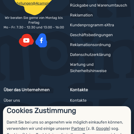
bestellungen@4camping.at
Rückgabe und Warenumtausch
Reklamation
Wir beraten Sie gerne von Montag bis
Freitag
Kundenprogramm eXtra
Mo - Fr: 7:30 - 12:30 und 13:00 - 16:00
Geschäftsbedingungen
Reklamationsordnung
YouTube
Facebook
Datenschutzerklärung
Wartung und
Sicherheitshinweise
Über das Unternehmen
Kontakte
Über uns
Kontakte
Cookies Zustimmung
Impressum
Angebote für Firmen und Vereine
4camping4nature
Newsletter
Damit Sie bei uns so angenehm wie möglich einkaufen können,
verwenden wir und einige unserer
Partner
(z. B.
Google
) sog.
Unsere Tester