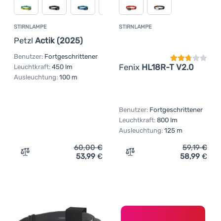
STIRNLAMPE
STIRNLAMPE
Kundenbewer
Petzl
Actik (2025)
Benutzer:
Fortgeschrittener
Fenix
HL18R-T V2.0
Leuchtkraft:
450 lm
Ausleuchtung:
100 m
Benutzer:
Fortgeschrittener
Leuchtkraft:
800 lm
Ausleuchtung:
125 m
60,00
€
59,19
€
53,99
€
58,99
€
Zum Vergleich 'Stirnlampe Petzl Actik (2025)' hinzufüge
Zum Vergleich 'Stirnlampe