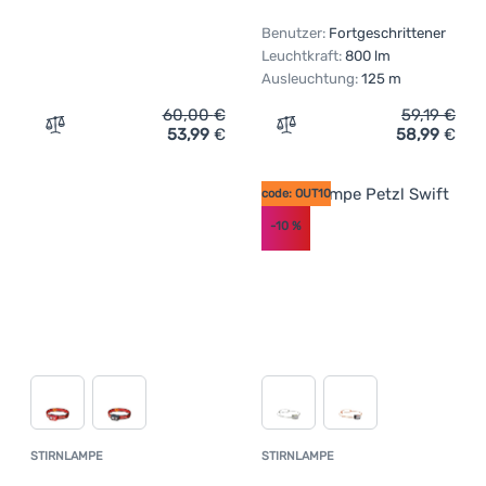
Benutzer:
Fortgeschrittener
Leuchtkraft:
800 lm
Ausleuchtung:
125 m
60,00
€
59,19
€
53,99
€
58,99
€
Zum Vergleich 'Stirnlampe Petzl Actik (2025)' hinzufüge
Zum Vergleich 'Stirnlampe
code: OUT10
-10
%
STIRNLAMPE
STIRNLAMPE
Kundenbewertung
Kundenbewer