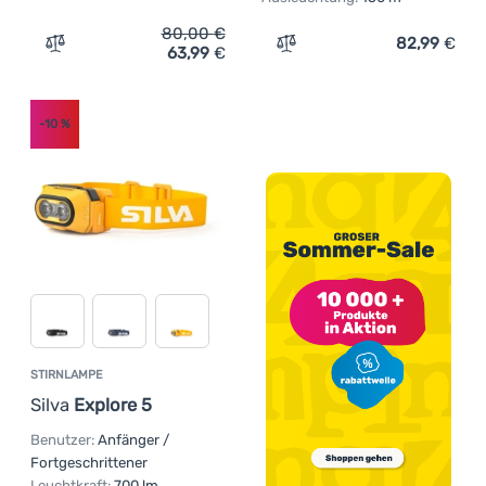
80,00
€
82,99
€
63,99
€
Zum Vergleich 'Stirnlampe Black Diamond Sprinter 500'
Zum Vergleich 'Stirnlamp
-10
%
STIRNLAMPE
Silva
Explore 5
Benutzer:
Anfänger /
Fortgeschrittener
Leuchtkraft:
700 lm