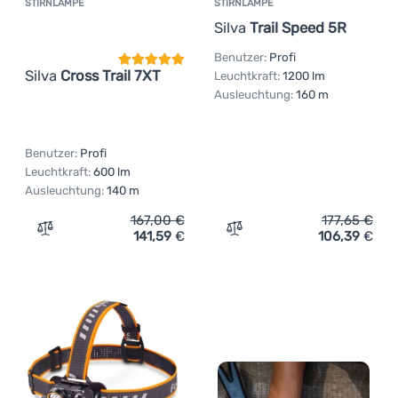
STIRNLAMPE
STIRNLAMPE
Kundenbewertung
Silva
Trail Speed 5R
Benutzer:
Profi
Silva
Cross Trail 7XT
Leuchtkraft:
1200 lm
Ausleuchtung:
160 m
Benutzer:
Profi
Leuchtkraft:
600 lm
Ausleuchtung:
140 m
167,00
€
177,65
€
141,59
€
106,39
€
Zum Vergleich 'Stirnlampe Silva Cross Trail 7XT' hinzufü
Zum Vergleich 'Stirnlampe 