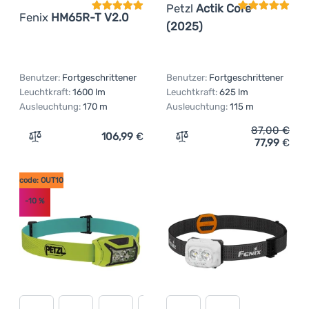
Petzl
Actik Core
Fenix
HM65R-T V2.0
(2025)
Benutzer:
Fortgeschrittener
Benutzer:
Fortgeschrittener
Leuchtkraft:
1600 lm
Leuchtkraft:
625 lm
Ausleuchtung:
170 m
Ausleuchtung:
115 m
87,00
€
106,99
€
77,99
€
Zum Vergleich 'Stirnlampe Fenix HM65R-T V2.0' hinzufü
Zum Vergleich 'Stirnlampe
code: OUT10
-10
%