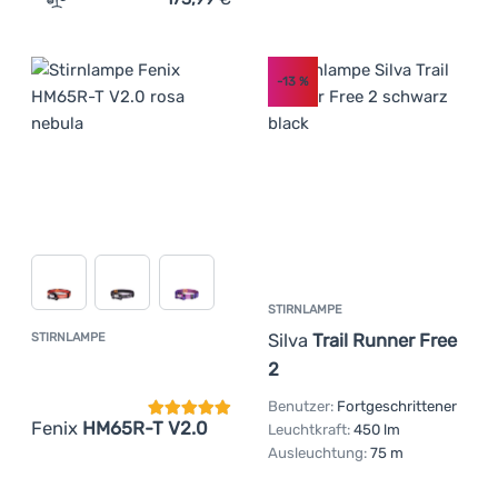
Zum Vergleich 'Leistungsstarke Stirnlampe Fenix HM75R
-13
%
STIRNLAMPE
Silva
Trail Runner Free
STIRNLAMPE
Kundenbewertung
2
Benutzer:
Fortgeschrittener
Fenix
HM65R-T V2.0
Leuchtkraft:
450 lm
Ausleuchtung:
75 m