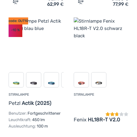
62,99
€
77,99
€
Zum Vergleich 'Stirnlampe Fenix HL40R' hinzufügen
Zum Vergleich 'Stirnlampe
code: OUT10
-10
%
STIRNLAMPE
STIRNLAMPE
Kundenbewer
Petzl
Actik (2025)
Benutzer:
Fortgeschrittener
Fenix
HL18R-T V2.0
Leuchtkraft:
450 lm
Ausleuchtung:
100 m