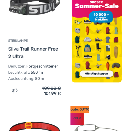
STIRNLAMPE
Silva
Trail Runner Free
2 Ultra
Benutzer:
Fortgeschrittener
Leuchtkraft:
550 lm
Ausleuchtung:
80 m
109,00
€
101,99
€
Zum Vergleich 'Stirnlampe Silva Trail Runner Free 2 Ultr
code: OUT10
-10
%