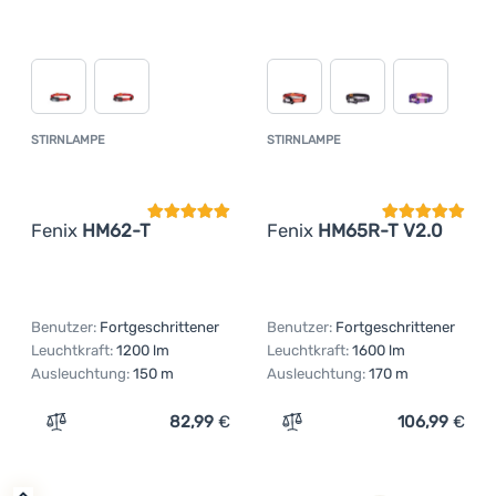
STIRNLAMPE
STIRNLAMPE
Kundenbewertung
Kundenbewer
Fenix
HM62-T
Fenix
HM65R-T V2.0
Benutzer:
Fortgeschrittener
Benutzer:
Fortgeschrittener
Leuchtkraft:
1200 lm
Leuchtkraft:
1600 lm
Ausleuchtung:
150 m
Ausleuchtung:
170 m
82,99
€
106,99
€
Zum Vergleich 'Stirnlampe Fenix HM62-T' hinzufügen
Zum Vergleich 'Stirnlamp