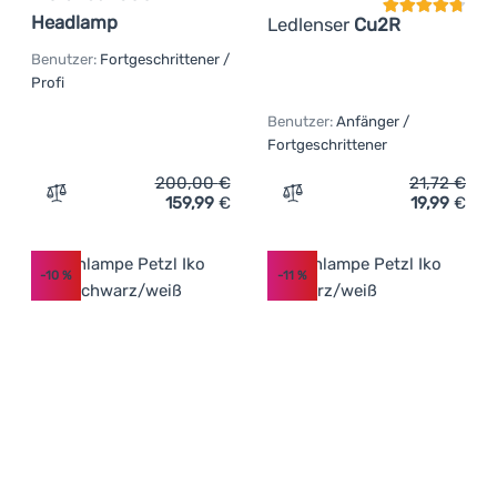
Headlamp
Ledlenser
Cu2R
Benutzer:
Fortgeschrittener /
Profi
Benutzer:
Anfänger /
Fortgeschrittener
200,00
€
21,72
€
159,99
€
19,99
€
Zum Vergleich 'Leistungsstarke Stirnlampe Black Diamo
Zum Vergleich 'Leuchte L
-10
%
-11
%