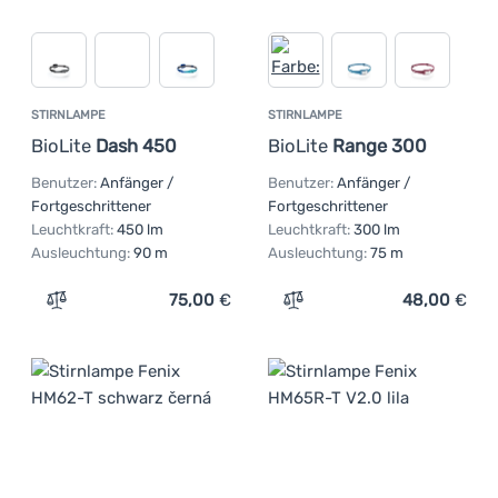
STIRNLAMPE
STIRNLAMPE
BioLite
Dash 450
BioLite
Range 300
Benutzer:
Anfänger /
Benutzer:
Anfänger /
Fortgeschrittener
Fortgeschrittener
Leuchtkraft:
450 lm
Leuchtkraft:
300 lm
Ausleuchtung:
90 m
Ausleuchtung:
75 m
75,00
€
48,00
€
Zum Vergleich 'Stirnlampe BioLite Dash 450' hinzufügen
Zum Vergleich 'Stirnlampe