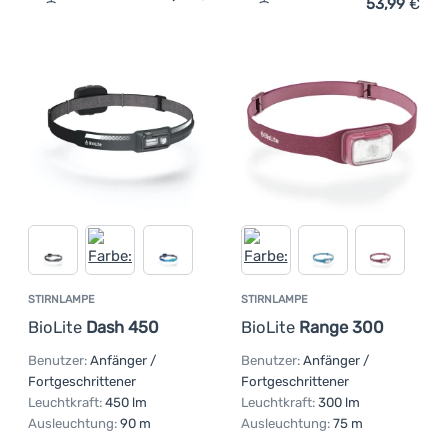
53,99
€
Zum Vergleich 'Stirnlampe Fenix HL32R-T' hinzufügen
Zum Vergleich 'Stirnlampe 
STIRNLAMPE
STIRNLAMPE
BioLite
Dash 450
BioLite
Range 300
Benutzer:
Anfänger /
Benutzer:
Anfänger /
Fortgeschrittener
Fortgeschrittener
Leuchtkraft:
450 lm
Leuchtkraft:
300 lm
Ausleuchtung:
90 m
Ausleuchtung:
75 m