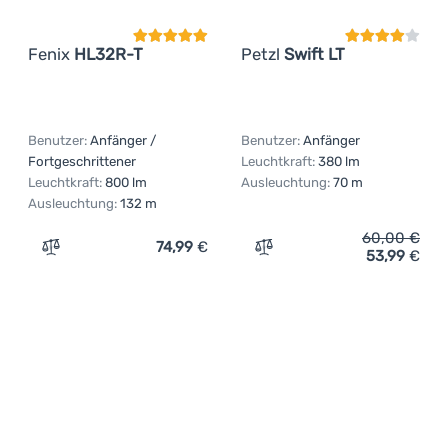
Fenix
HL32R-T
Petzl
Swift LT
Benutzer:
Anfänger /
Benutzer:
Anfänger
Fortgeschrittener
Leuchtkraft:
380 lm
Leuchtkraft:
800 lm
Ausleuchtung:
70 m
Ausleuchtung:
132 m
60,00
€
74,99
€
53,99
€
Zum Vergleich 'Stirnlampe Fenix HL32R-T' hinzufügen
Zum Vergleich 'Stirnlampe 