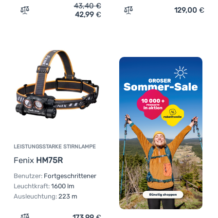
43,40
€
129,00
€
42,99
€
Zum Vergleich 'Stirnlampe Fenix HL17R' hinzufügen
Zum Vergleich 'Stirnlamp
LEISTUNGSSTARKE STIRNLAMPE
Fenix
HM75R
Benutzer:
Fortgeschrittener
Leuchtkraft:
1600 lm
Ausleuchtung:
223 m
173,99
€