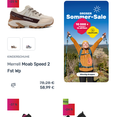
-25
%
KINDERSCHUHE
Merrell
Moab Speed 2
Fst Wp
78,28
€
58,99
€
Zum Vergleich 'Kinderschuhe Merrell Moab Speed 2 Fst 
Neu
-37
%
-24
%