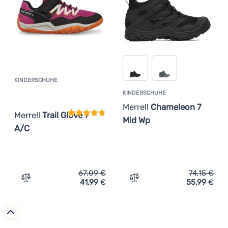
KINDERSCHUHE
Kundenbewertung
KINDERSCHUHE
Merrell
Chameleon 7
Merrell
Trail Glove 7
Mid Wp
A/C
67,09
€
74,15
€
41,99
€
55,99
€
Zum Vergleich 'Kinderschuhe Merrell Trail Glove 7 A/C' 
Zum Vergleich 'Kindersch