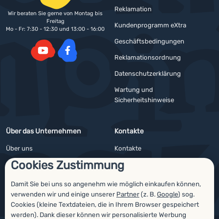
Reklamation
Wir beraten Sie gerne von Montag bis
Freitag
Kundenprogramm eXtra
Mo - Fr: 7:30 - 12:30 und 13:00 - 16:00
Geschäftsbedingungen
Reklamationsordnung
YouTube
Facebook
Datenschutzerklärung
Wartung und
Sicherheitshinweise
Über das Unternehmen
Kontakte
Über uns
Kontakte
Cookies Zustimmung
Impressum
Angebote für Firmen und Vereine
4camping4nature
Newsletter
Damit Sie bei uns so angenehm wie möglich einkaufen können,
verwenden wir und einige unserer
Partner
(z. B.
Google
) sog.
Unsere Tester
Cookies (kleine Textdateien, die in Ihrem Browser gespeichert
werden). Dank dieser können wir personalisierte Werbung