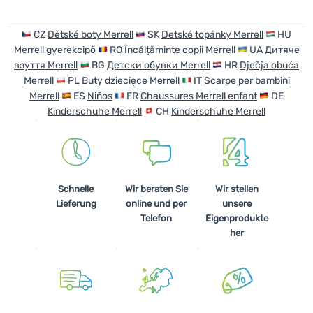
CZ
Dětské boty Merrell
SK
Detské topánky Merrell
HU
Merrell gyerekcipő
RO
Încălțăminte copii Merrell
UA
Дитяче
взуття Merrell
BG
Детски обувки Merrell
HR
Dječja obuća
Merrell
PL
Buty dziecięce Merrell
IT
Scarpe per bambini
Merrell
ES
Niňos
FR
Chaussures Merrell enfant
DE
Kinderschuhe Merrell
CH
Kinderschuhe Merrell
Schnelle
Wir beraten Sie
Wir stellen
Lieferung
online und per
unsere
Telefon
Eigenprodukte
her