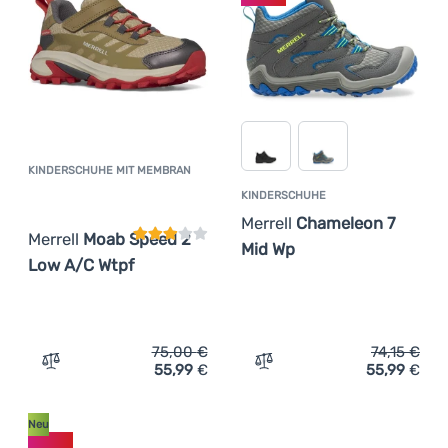
Anmelden /
Registrieren
KINDERSCHUHE MIT MEMBRAN
Kundenbewertung
KINDERSCHUHE
Merrell
Chameleon 7
Merrell
Moab Speed 2
Mid Wp
Low A/C Wtpf
75,00
€
74,15
€
55,99
€
55,99
€
Zum Vergleich 'Kinderschuhe mit Membran Merrell Moab
Zum Vergleich 'Kindersch
Neu