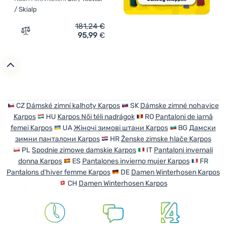
/ Skialp
181,24
€
95,99
€
Zum Vergleich 'Damen-Skihose Karpos Cevedale Evo W P
CZ
Dámské zimní kalhoty Karpos
SK
Dámske zimné nohavice
Karpos
HU
Karpos Női téli nadrágok
RO
Pantaloni de iarnă
femei Karpos
UA
Жіночі зимові штани Karpos
BG
Дамски
зимни панталони Karpos
HR
Ženske zimske hlače Karpos
PL
Spodnie zimowe damskie Karpos
IT
Pantaloni invernali
donna Karpos
ES
Pantalones invierno mujer Karpos
FR
Pantalons d'hiver femme Karpos
DE
Damen Winterhosen Karpos
CH
Damen Winterhosen Karpos