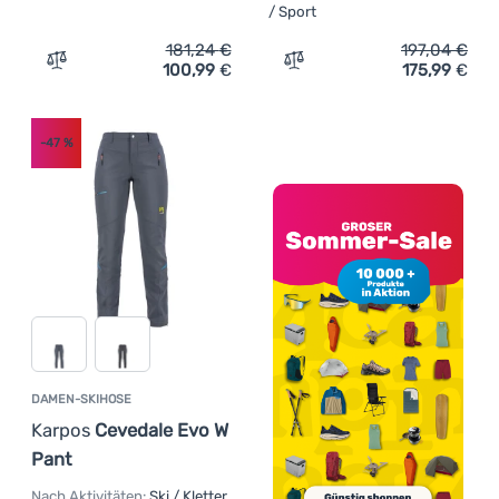
/ Sport
181,24
€
197,04
€
100,99
€
175,99
€
Zum Vergleich 'Damen-Skihose Karpos Cevedale Evo W P
Zum Vergleich 'Damen-Win
-47
%
DAMEN-SKIHOSE
Karpos
Cevedale Evo W
Pant
Nach Aktivitäten:
Ski / Kletter