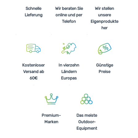
Schnelle
Wir beraten Sie
Wir stellen
Lieferung
online und per
unsere
Telefon
Eigenprodukte
her
Kostenloser
In vierzehn
Günstige
Versand ab
Ländern
Preise
60€
Europas
Premium-
Das meiste
Marken
Outdoor-
Equipment