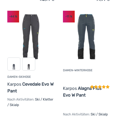
Zum Vergleich 'Damenhose Karpos Alagna 2.0 W Pants' 
Zum Vergleich 'Damen-Win
Anmelden /
Registrieren
-44
%
-11
%
DAMEN-WINTERHOSE
Kundenbewer
DAMEN-SKIHOSE
Karpos
Cevedale Evo W
Karpos
Alagna Plus
Pant
Evo W Pant
Nach Aktivitäten:
Ski / Kletter
/ Skialp
Nach Aktivitäten:
Ski / Skialp