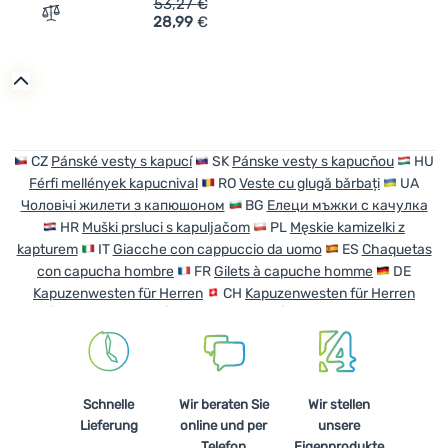
53,27
€
28,99
€
Zum Vergleich 'Herrenweste 4F Vest Jacket M225' hinz
CZ
Pánské vesty s kapucí
SK
Pánske vesty s kapucňou
HU
Férfi mellények kapucnival
RO
Veste cu glugă bărbați
UA
Чоловічі жилети з капюшоном
BG
Eлеци мъжки с качулка
HR
Muški prsluci s kapuljačom
PL
Męskie kamizelki z
kapturem
IT
Giacche con cappuccio da uomo
ES
Chaquetas
con capucha hombre
FR
Gilets à capuche homme
DE
Kapuzenwesten für Herren
CH
Kapuzenwesten für Herren
Schnelle
Wir beraten Sie
Wir stellen
Lieferung
online und per
unsere
Telefon
Eigenprodukte