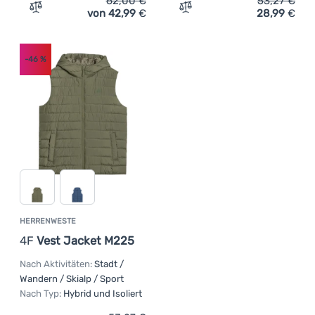
62,00
€
53,27
€
von 42,99
€
28,99
€
Zum Vergleich 'Herrenweste Alpine Pro Hard' hinzufüge
Zum Vergleich 'Herrenwes
-46
%
HERRENWESTE
4F
Vest Jacket M225
Nach Aktivitäten:
Stadt /
Wandern / Skialp / Sport
Nach Typ:
Hybrid und Isoliert