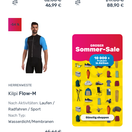
62,00
€
217,00
€
46,99
€
88,90
€
Zum Vergleich 'Herrenweste Alpine Pro Hard' hinzufüge
Zum Vergleich 'Herrenwest
-54
%
HERRENWESTE
Kilpi
Flow-M
Nach Aktivitäten:
Laufen /
Radfahren / Sport
Nach Typ:
Wasserdicht/Membranen
65,64
€