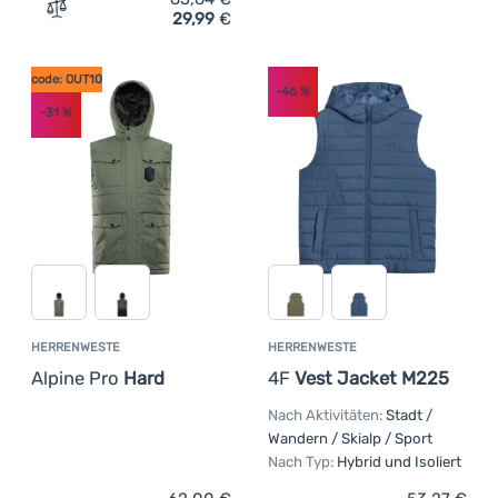
29,99
€
Zum Vergleich 'Herrenweste Kilpi Flow-M' hinzufügen
code: OUT10
-46
%
-31
%
HERRENWESTE
HERRENWESTE
Alpine Pro
Hard
4F
Vest Jacket M225
Nach Aktivitäten:
Stadt /
Wandern / Skialp / Sport
Nach Typ:
Hybrid und Isoliert