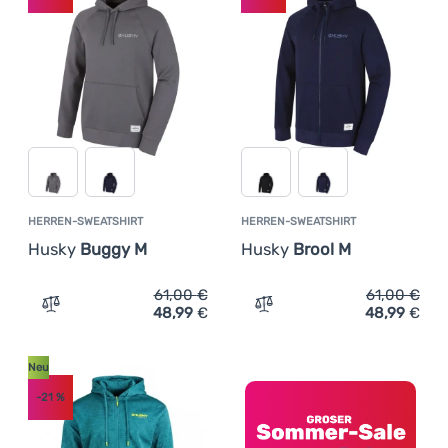
HERREN-SWEATSHIRT
HERREN-SWEATSHIRT
Husky
Buggy M
Husky
Brool M
61,00
€
61,00
€
48,99
€
48,99
€
Zum Vergleich 'Herren-Sweatshirt Husky Buggy M' hinz
Zum Vergleich 'Herren-Sw
Neu
-21
%