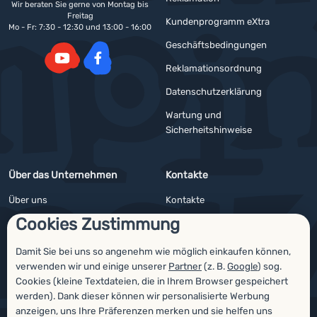
Wir beraten Sie gerne von Montag bis
Freitag
Kundenprogramm eXtra
Mo - Fr: 7:30 - 12:30 und 13:00 - 16:00
Geschäftsbedingungen
Reklamationsordnung
YouTube
Facebook
Datenschutzerklärung
Wartung und
Sicherheitshinweise
Über das Unternehmen
Kontakte
Über uns
Kontakte
Cookies Zustimmung
Impressum
Angebote für Firmen und Vereine
4camping4nature
Newsletter
Damit Sie bei uns so angenehm wie möglich einkaufen können,
verwenden wir und einige unserer
Partner
(z. B.
Google
) sog.
Unsere Tester
Cookies (kleine Textdateien, die in Ihrem Browser gespeichert
werden). Dank dieser können wir personalisierte Werbung
anzeigen, uns Ihre Präferenzen merken und sie helfen uns