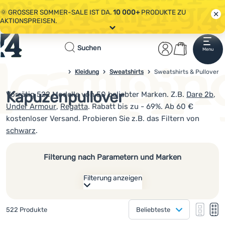
🌞 GROSSER SOMMER-SALE IST DA.
10 000+
PRODUKTE ZU
AKTIONSPREISEN.
Alle Aktionen
Startseite
Benutzerber
Warenkor
🤫 - 10 % AUF AUSGEWÄHLTE CAMPING- & WANDERAUSRÜSTUNG.
Suchen
Menu
Anmelden
Warenkorb
CODE
OUT10
NUTZEN.
Sale
Kleidung
Sweatshirts
Sweatshirts & Pullover
4camping.at
🌞 GROSSER SOMMER-SALE IST DA.
10 000+
PRODUKTE ZU
AKTIONSPREISEN.
Kapuzenpullover
Vorrätig 522 Modelle von 50 beliebter Marken. Z.B.
Dare 2b
,
Kleidung
Under Armour
,
Regatta
. Rabatt bis zu - 69%. Ab 60 €
Schuhe
kostenloser Versand. Probieren Sie z.B. das Filtern von
schwarz
.
Rucksäcke
Schlafsäcke
Filterung nach Parametern und Marken
Isomatten
Filterung anzeigen
Zelte
Wie anzeigen
Gefundene Produkte
522 Produkte
Beliebteste
eine Kolonne
Ausrüstung
Hersteller
eine K
zw