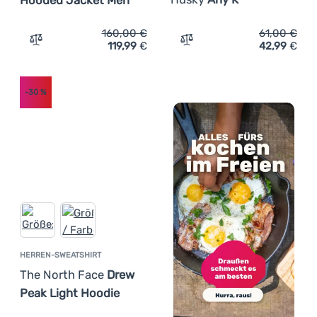
Hooded Jacket Men
160,00
€
61,00
€
119,99
€
42,99
€
Zum Vergleich 'Herrenjacke Salewa Agner Polarlite Hoo
Zum Vergleich 'Kinder-Swe
-30
%
HERREN-SWEATSHIRT
The North Face
Drew
Peak Light Hoodie