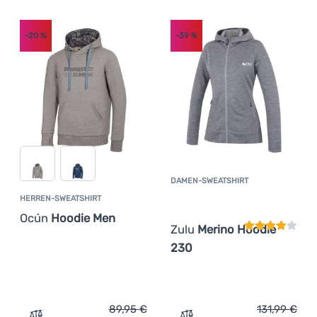
-20
%
-39
%
DAMEN-SWEATSHIRT
Kundenbewer
HERREN-SWEATSHIRT
Ocún
Hoodie Men
Zulu
Merino Hoodie
230
89,95
€
131,99
€