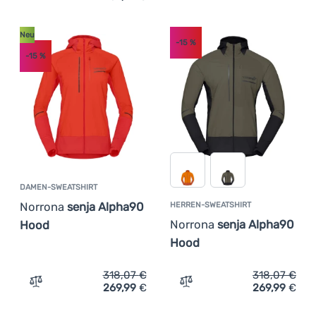
Neu
-15
%
-15
%
DAMEN-SWEATSHIRT
Norrona
senja Alpha90
HERREN-SWEATSHIRT
Norrona
senja Alpha90
Hood
Hood
318,07
€
318,07
€
269,99
€
269,99
€
Zum Vergleich 'Damen-Sweatshirt Norrona senja Alpha9
Zum Vergleich 'Herren-Sw