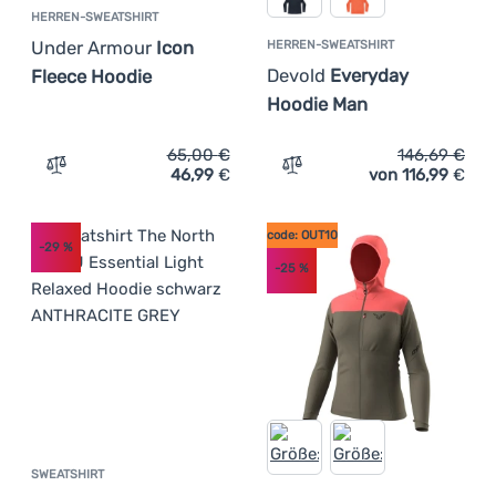
HERREN-SWEATSHIRT
Under Armour
Icon
HERREN-SWEATSHIRT
Devold
Everyday
Fleece Hoodie
Hoodie Man
65,00
€
146,69
€
46,99
€
von 116,99
€
Zum Vergleich 'Herren-Sweatshirt Under Armour Icon Fl
Zum Vergleich 'Herren-Sw
code: OUT10
-29
%
-25
%
SWEATSHIRT