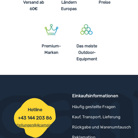
Versand ab
Ländern
Preise
60€
Europas
Premium-
Das meiste
Marken
Outdoor-
Equipment
Einkaufsinformationen
Häufig gestellte Fragen
Hotline
Kauf, Transport, Lieferung
+43 144 203 86
bestellungen@4camping.at
Rückgabe und Warenumtausch
Reklamation