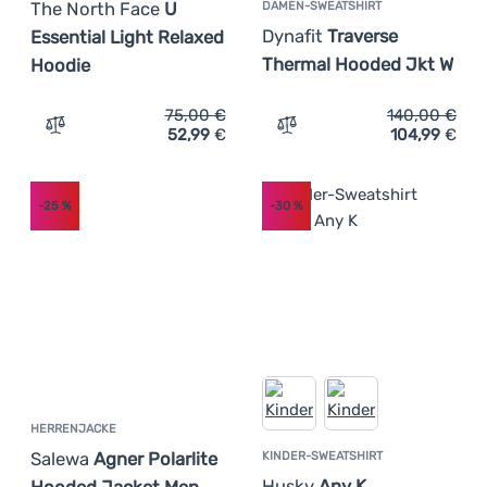
The North Face
U
DAMEN-SWEATSHIRT
Dynafit
Traverse
Essential Light Relaxed
Thermal Hooded Jkt W
Hoodie
75,00
€
140,00
€
52,99
€
104,99
€
Zum Vergleich 'Sweatshirt The North Face U Essential L
Zum Vergleich 'Damen-Swe
-25
%
-30
%
HERRENJACKE
Salewa
Agner Polarlite
KINDER-SWEATSHIRT
Husky
Any K