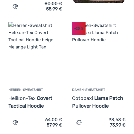
80,00
€
55,99
€
Zum Vergleich 'Herren-Sweatshirt The North Face Drew 
-25
%
HERREN-SWEATSHIRT
DAMEN-SWEATSHIRT
Helikon-Tex
Covert
Cotopaxi
Llama Patch
Tactical Hoodie
Pullover Hoodie
64,00
€
98,68
€
57,99
€
73,99
€
Zum Vergleich 'Herren-Sweatshirt Helikon-Tex Covert Ta
Zum Vergleich 'Damen-Swe