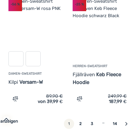
-56
%
-25
%
HERREN-SWEATSHIRT
Fjällräven
Keb Fleece
DAMEN-SWEATSHIRT
Kilpi
Versam-W
Hoodie
89,90
€
249,99
€
von 39,99
€
187,99
€
Zum Vergleich 'Damen-Sweatshirt Kilpi Versam-W' hinzu
Zum Vergleich 'Herren-Swe
 anzeigen
…
weiter
1
2
3
14