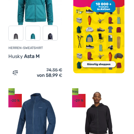
HERREN-SWEATSHIRT
Husky
Asta M
74,35
€
von 58,99
€
Zum Vergleich 'Herren-Sweatshirt Husky Asta M' hinzuf
Neu
Neu
-20
%
-29
%