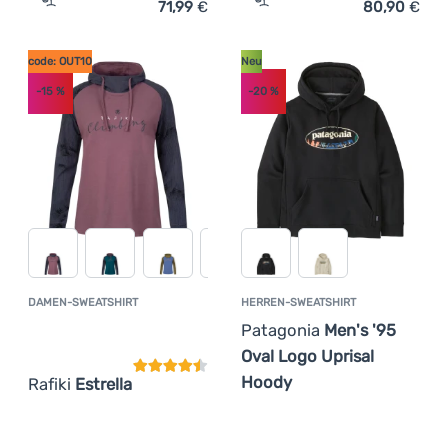
71,99
€
80,90
€
Zum Vergleich 'Herren-Sweatshirt Ocún Hoodie Men' hi
Zum Vergleich 'Damen-Swe
code: OUT10
Neu
-15
%
-20
%
DAMEN-SWEATSHIRT
HERREN-SWEATSHIRT
Kundenbewertung
Patagonia
Men's '95
Oval Logo Uprisal
Hoody
Rafiki
Estrella