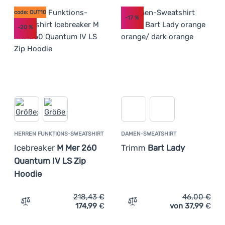
code: OUT10
-17
%
-20
%
HERREN FUNKTIONS-SWEATSHIRT
DAMEN-SWEATSHIRT
Icebreaker
M Mer 260
Trimm
Bart Lady
Quantum IV LS Zip
Hoodie
218,43
€
46,00
€
174,99
€
von 37,99
€
Zum Vergleich 'Herren Funktions-Sweatshirt Icebreaker
Zum Vergleich 'Damen-Swe