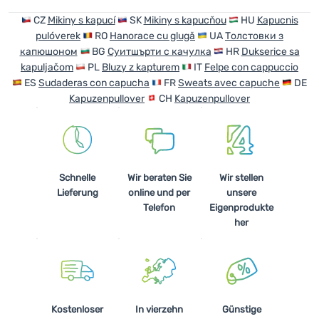
CZ
Mikiny s kapucí
SK
Mikiny s kapucňou
HU
Kapucnis
pulóverek
RO
Hanorace cu glugă
UA
Толстовки з
капюшоном
BG
Суитшърти с качулка
HR
Dukserice sa
kapuljačom
PL
Bluzy z kapturem
IT
Felpe con cappuccio
ES
Sudaderas con capucha
FR
Sweats avec capuche
DE
Kapuzenpullover
CH
Kapuzenpullover
Schnelle
Wir beraten Sie
Wir stellen
Lieferung
online und per
unsere
Telefon
Eigenprodukte
her
Kostenloser
In vierzehn
Günstige