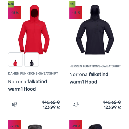
Neu
Neu
-15
%
-15
%
HERREN FUNKTIONS-SWEATSHIRT
Norrona
falketind
DAMEN FUNKTIONS-SWEATSHIRT
Norrona
falketind
warm1 Hood
warm1 Hood
146,62
€
146,62
€
123,99
€
123,99
€
Zum Vergleich 'Damen Funktions-Sweatshirt Norrona fa
Zum Vergleich 'Herren Fu
-20
%
-20
%