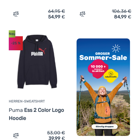
64,95
€
106,36
€
54,99
€
84,99
€
Zum Vergleich 'Damen-Sweatshirt Rafiki Estrella' hinzuf
Zum Vergleich 'Herren-Swe
Neu
-25
%
HERREN-SWEATSHIRT
Puma
Ess 2 Color Logo
Hoodie
53,00
€
39,99
€
Zum Vergleich 'Herren-Sweatshirt Puma Ess 2 Color Log