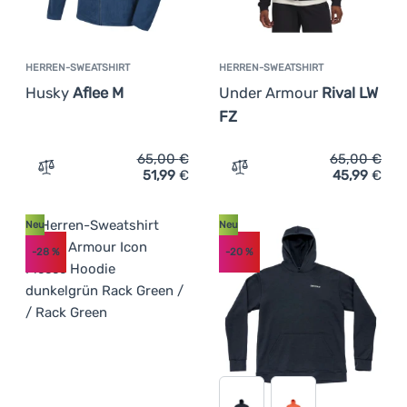
HERREN-SWEATSHIRT
HERREN-SWEATSHIRT
Husky
Aflee M
Under Armour
Rival LW
FZ
65,00
€
65,00
€
51,99
€
45,99
€
Zum Vergleich 'Herren-Sweatshirt Husky Aflee M' hinzu
Zum Vergleich 'Herren-Sw
Neu
Neu
-28
%
-20
%