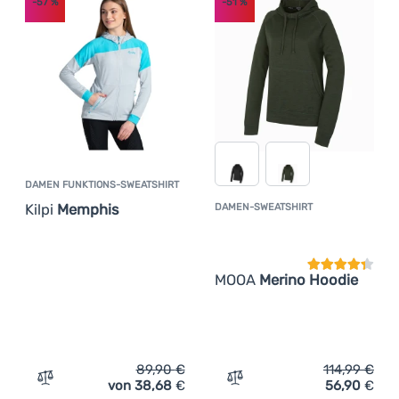
-57
%
-51
%
(
3
)
Singing Rock
(
16
)
The North Face
(
4
)
Trespass
(
23
)
Trimm
(
7
)
Vans
(
2
)
Warmpeace
DAMEN FUNKTIONS-SWEATSHIRT
(
2
)
Zulu
Kilpi
Memphis
DAMEN-SWEATSHIRT
Kundenbewer
MOOA
Merino Hoodie
89,90
€
114,99
€
von 38,68
€
56,90
€
Zum Vergleich 'Damen Funktions-Sweatshirt Kilpi Memph
Zum Vergleich 'Damen-Swe