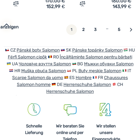
170,00
€
160,00
€
152,99
€
143,99
€
Zum Vergleich 'Wanderschuhe Salomon Xa Pro 3D V9 Gor
Zum Vergleich 'Wandersch
 anzeigen
…
weiter
1
2
3
5
CZ
Pánské boty Salomon
SK
Pánske topánky Salomon
HU
Férfi Salomon cipők
RO
Încălțăminte Salomon pentru bărbați
UA
Чоловіче взуття Salomon
BG
Мъжки обувки Salomon
HR
Muška obuća Salomon
PL
Buty męskie Salomon
IT
Scarpe Salomon da uomo
ES
Hombre
FR
Chaussures
Salomon homme
DE
Herrenschuhe Salomon
CH
Herrenschuhe Salomon
Schnelle
Wir beraten Sie
Wir stellen
Lieferung
online und per
unsere
Telefon
Eigenprodukte