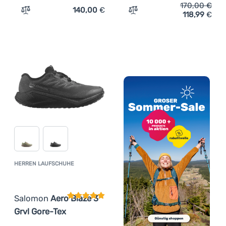
170,00
€
140,00
€
118,99
€
Zum Vergleich 'Herren Laufschuhe Salomon Aero Blaze 3
Zum Vergleich 'Herrensch
HERREN LAUFSCHUHE
Kundenbewertung
Salomon
Aero Blaze 3
Grvl Gore-Tex