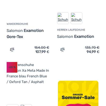
WANDERSCHUHE
Salomon
Examotion
HERREN LAUFSCHUHE
Salomon
Examotion
Gore-Tex
154,00
€
135,70
€
107,99
€
94,99
€
Zum Vergleich 'Wanderschuhe Salomon Examotion Gore-
Zum Vergleich 'Herren La
-25
%