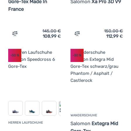
Gore-Tex Made In
Salomon
Xa Pro 3D V9
France
145,00
€
150,00
€
108,99
€
112,99
€
Zum Vergleich 'Herrenschuhe Salomon Xa Meta Gore-Tex
Zum Vergleich 'Herrensch
-30
%
-30
%
WANDERSCHUHE
Salomon
Extegra Mid
HERREN LAUFSCHUHE
Kundenbewertung
Gore-Tex