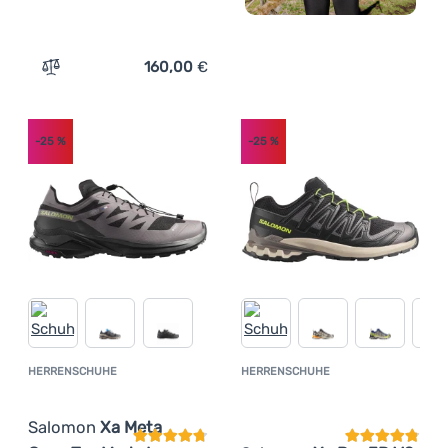
160,00
€
Zum Vergleich 'Herren Laufschuhe Salomon Aero Blaze 3
-25
%
-25
%
HERRENSCHUHE
HERRENSCHUHE
Kundenbewertung
Kundenbewer
Salomon
Xa Meta