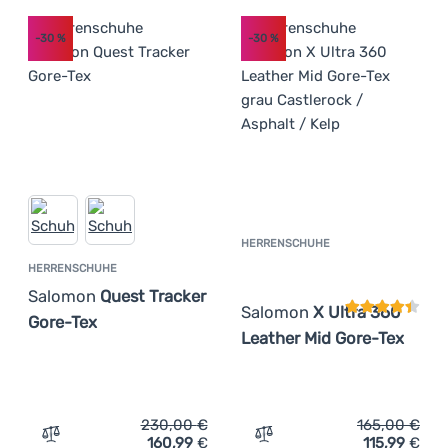
-30
%
-30
%
HERRENSCHUHE
Kundenbewer
HERRENSCHUHE
Salomon
Quest Tracker
Salomon
X Ultra 360
Gore-Tex
Leather Mid Gore-Tex
230,00
€
165,00
€
160,99
€
115,99
€
Zum Vergleich 'Herrenschuhe Salomon Quest Tracker Go
Zum Vergleich 'Herrensch