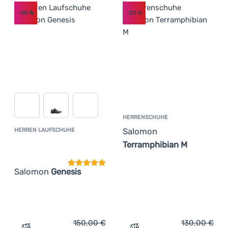
-30
%
-20
%
HERRENSCHUHE
Salomon
HERREN LAUFSCHUHE
Kundenbewertung
Terramphibian M
Salomon
Genesis
150,00
€
130,00
€