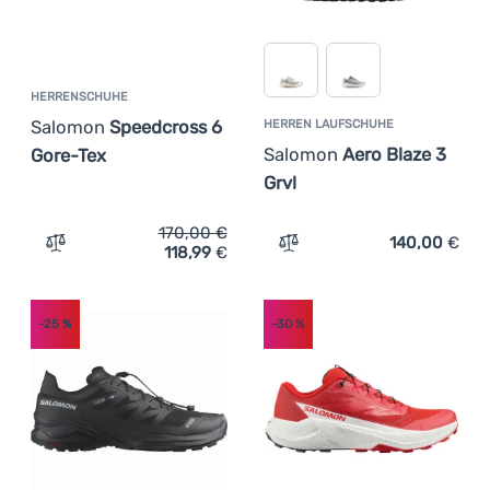
HERRENSCHUHE
Salomon
Speedcross 6
HERREN LAUFSCHUHE
Salomon
Aero Blaze 3
Gore-Tex
Grvl
170,00
€
140,00
€
118,99
€
Zum Vergleich 'Herrenschuhe Salomon Speedcross 6 Gor
Zum Vergleich 'Herren Lau
-25
%
-30
%