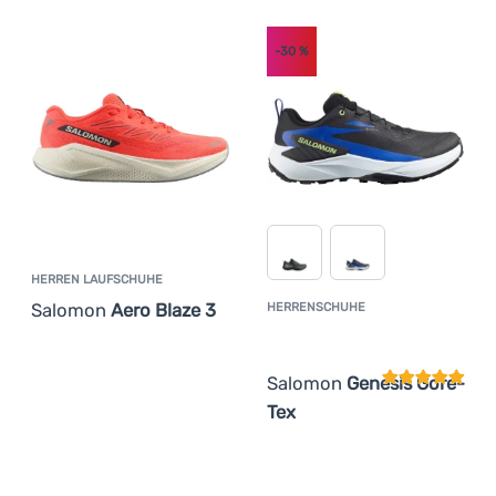
Anmelden /
Registrieren
-30
%
HERREN LAUFSCHUHE
Salomon
Aero Blaze 3
HERRENSCHUHE
Kundenbewer
Salomon
Genesis Gore-
Tex