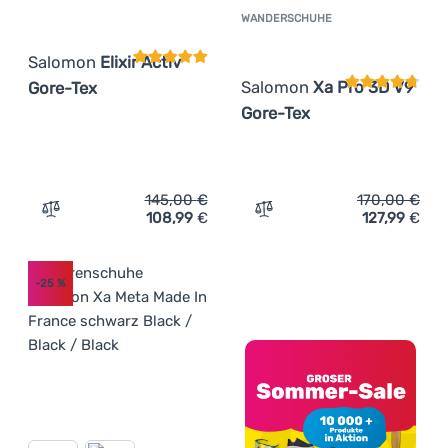
WANDERSCHUHE
Kundenbewer
Salomon
Elixir Activ
Salomon
Xa Pro 3D V9
Gore-Tex
Gore-Tex
145,00
€
170,00
€
108,99
€
127,99
€
Zum Vergleich 'Herren Trekkingschuhe Salomon Elixir Ac
Zum Vergleich 'Wandersch
-25
%