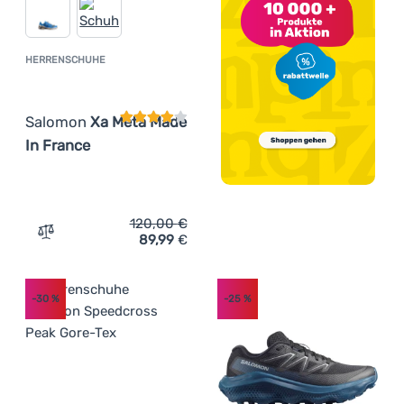
HERRENSCHUHE
Kundenbewertung
Salomon
Xa Meta Made
In France
120,00
€
89,99
€
Zum Vergleich 'Herrenschuhe Salomon Xa Meta Made In 
-30
%
-25
%