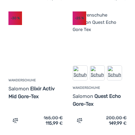
-30
%
-25
%
WANDERSCHUHE
Salomon
Elixir Activ
WANDERSCHUHE
Salomon
Quest Echo
Mid Gore-Tex
Gore-Tex
165,00
€
200,00
€
115,99
€
149,99
€
Zum Vergleich 'Wanderschuhe Salomon Elixir Activ Mid G
Zum Vergleich 'Wandersch