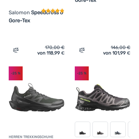
Salomon
Speedcross 6
Gore-Tex
170,00
€
146,00
€
von 118,99
€
von 101,99
€
Zum Vergleich 'Herren Laufschuhe Salomon Speedcross 
Zum Vergleich 'Wandersch
-25
%
-25
%
HERREN TREKKINGSCHUHE
Kundenbewertung