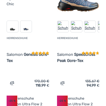
HERRENSCHUHE
HERRENSCHUHE
Kundenbewertung
Kundenbewer
Salomon
Genesis Gore-
Salomon
Speedcross
Tex
Peak Gore-Tex
170,00
€
135,67
€
118,99
€
94,99
€
Zum Vergleich 'Herrenschuhe Salomon Genesis Gore-Tex
Zum Vergleich 'Herrensch
-25
%
-25
%