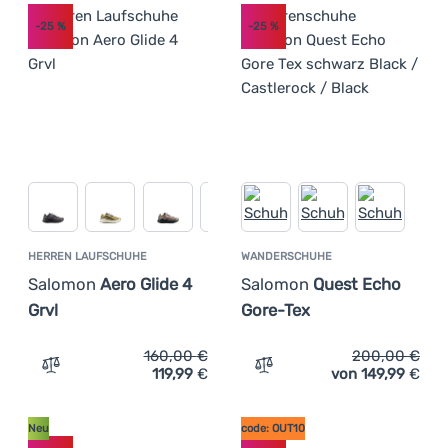
-25
%
-25
%
HERREN LAUFSCHUHE
WANDERSCHUHE
Salomon
Aero Glide 4
Salomon
Quest Echo
Grvl
Gore-Tex
160,00
€
200,00
€
119,99
€
von 149,99
€
Zum Vergleich 'Herren Laufschuhe Salomon Aero Glide 4 
Zum Vergleich 'Wandersch
Neu
code: OUT10