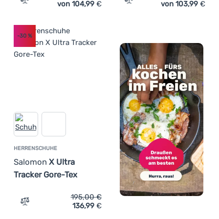
von 104,99
€
von 103,99
€
Zum Vergleich 'Herren Laufschuhe Salomon Genesis' hi
Zum Vergleich 'Herrensch
-30
%
HERRENSCHUHE
Salomon
X Ultra
Tracker Gore-Tex
195,00
€
136,99
€
Zum Vergleich 'Herrenschuhe Salomon X Ultra Tracker G