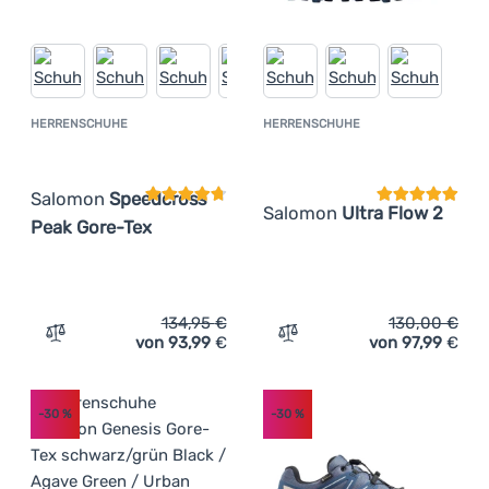
HERRENSCHUHE
HERRENSCHUHE
Kundenbewertung
Kundenbewer
Salomon
Speedcross
Salomon
Ultra Flow 2
Peak Gore-Tex
134,95
€
130,00
€
von 93,99
€
von 97,99
€
Zum Vergleich 'Herrenschuhe Salomon Speedcross Peak 
Zum Vergleich 'Herrensch
-30
%
-30
%