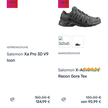
-10
%
-30
%
HERRENSCHUHE
Salomon
Xa Pro 3D V9
WANDERSCHUHE
Kundenbewer
Icon
Salomon
X-Adventure
Recon Gore Tex
150,00
€
130,00
€
134,99
€
von 90,99
€
Zum Vergleich 'Herrenschuhe Salomon Xa Pro 3D V9 Ico
Zum Vergleich 'Wandersch