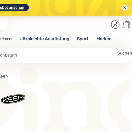
ebot ansehen
Benut
Wa
N.
Entdecken
Anmelden
War
ettern
Ultraleichte Ausrüstung
Sport
Marken
ebot ansehen
che
Suchen
Keen