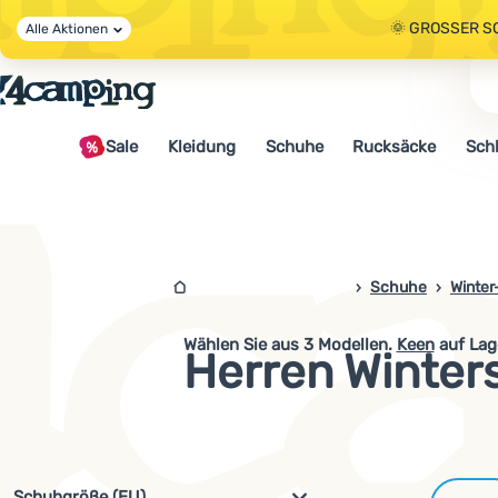
🌞 GROSSER S
Alle Aktionen
🤫 - 10 % AUF 
Sale
Kleidung
Schuhe
Rucksäcke
Sch
🌞 GROSSER S
4camping.at
Schuhe
Winter
Wählen Sie aus
3
Modellen.
Keen
auf Lag
Herren Winter
Filterung nach Parametern und 
Schuhgröße (EU)