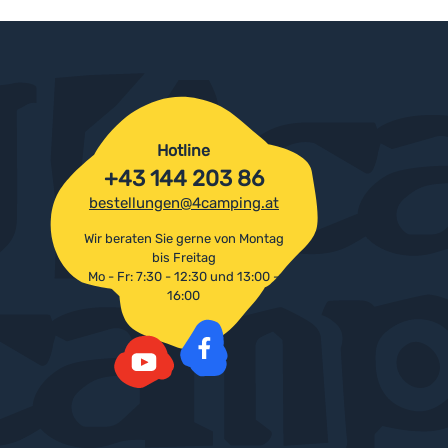
Hotline
+43 144 203 86
bestellungen@4camping.at
Wir beraten Sie gerne von Montag
bis Freitag
Mo - Fr: 7:30 - 12:30 und 13:00 -
16:00
Facebook
YouTube