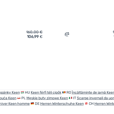
160,00
€
106,99
€
ich 'Herrenschuhe Keen Anchorage Boot Iv Wp Men' hinzufügen
Zum Vergleich 'Herrensch
opánky Keen
HU
Keen férfi téli cipők
RO
Încălțăminte de iarnă Keen
buća Keen
PL
Męskie buty zimowe Keen
IT
Scarpe invernali da u
'hiver Keen homme
DE
Herren Winterschuhe Keen
CH
Herren Win