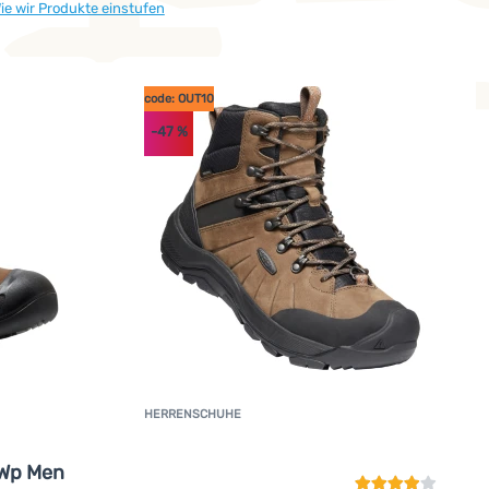
ie wir Produkte einstufen
es zahlreiche verschiedene Membranen, deren Haupteigenschaft j
code: OUT10
-47
%
HERRENSCHUHE
Kundenbewertun
 Wp Men