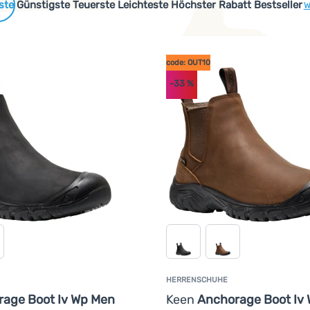
 Produkte
Günstigste
Teuerste
Leichteste
Höchster Rabatt
Bestseller
W
em Außenmaterial und dem Futter befindet. Auf dem Markt gibt 
code: OUT10
-33
%
HERRENSCHUHE
age Boot Iv Wp Men
Keen
Anchorage Boot Iv