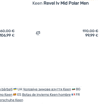
Keen
Revel Iv Mid Polar Men
160,00
€
190,00
€
106,99
€
99,99
€
uhe Keen Anchorage Boot Iv Wp Men' hinzufügen
Zum Vergleich 'Herrenschuhe Keen Revel 
 bărbați
UA
Чоловіче зимове взуття Keen
BG
omo Keen
ES
Botas de invierno Keen hombre
FR
terschuhe Keen