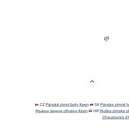
Zum Vergle
CZ
Pánské zimní boty Keen
SK
Pánske zimné t
Мъжки зимни обувки Keen
HR
Muška zimska o
Chaussures d