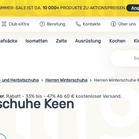
OMMER-SALE IST DA.
10 000+
PRODUKTE ZU AKTIONSPREISEN.
Ang
Club eXtra
Beratung
Kontakte
Über uns
AUSGEWÄHLTE CAMPING- & WANDERAUSRÜSTUNG.
CODE
OUT10
NUTZE
lafsäcke
Isomatten
Zelte
Ausrüstung
Kochen
Kl
OMMER-SALE IST DA.
10 000+
PRODUKTE ZU AKTIONSPREISEN.
Ang
Su
- und Herbstschuhe
Herren Winterschuhe
Herren Winterschuhe 
er.
Rabatt - 33% bis - 47% Ab 60 € kostenloser Versand.
schuhe Keen
Marken