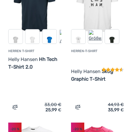
HERREN T-SHIRT
HERREN-T-SHIRT
Kundenbewer
Helly Hansen
Hh Tech
T-Shirt 2.0
Helly Hansen
Skog
Graphic T-Shirt
33,00
€
44,93
€
25,99
€
35,99
€
Zum Vergleich 'Herren T-Shirt Helly Hansen Hh Tech T-Sh
Zum Vergleich 'Herren-T-S
-20
%
-20
%