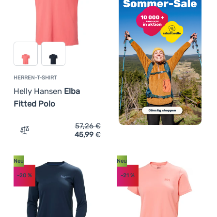
HERREN-T-SHIRT
Helly Hansen
Elba
Fitted Polo
57,26
€
45,99
€
Zum Vergleich 'Herren-T-Shirt Helly Hansen Elba Fitted 
Neu
Neu
-20
%
-21
%