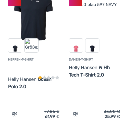
HERREN-T-SHIRT
DAMEN-T-SHIRT
Kundenbewertung
Helly Hansen
W Hh
Tech T-Shirt 2.0
Helly Hansen
Ocean
Polo 2.0
77,86
€
33,00
€
61,99
€
25,99
€
Zum Vergleich 'Herren-T-Shirt Helly Hansen Ocean Polo 
Zum Vergleich 'Damen-T-Sh