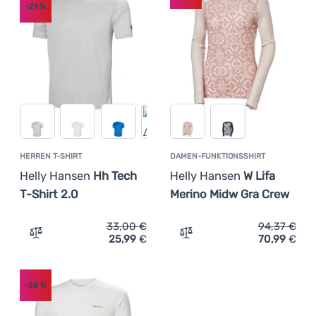
-21
%
HERREN T-SHIRT
DAMEN-FUNKTIONSSHIRT
Helly Hansen
Hh Tech
Helly Hansen
W Lifa
T-Shirt 2.0
Merino Midw Gra Crew
33,00
€
94,37
€
25,99
€
70,99
€
Zum Vergleich 'Herren T-Shirt Helly Hansen Hh Tech T-Sh
Zum Vergleich 'Damen-Fun
-26
%