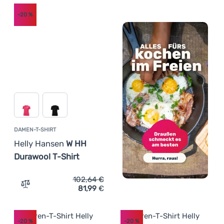
-20
%
DAMEN-T-SHIRT
Helly Hansen
W HH
Durawool T-Shirt
102,64
€
81,99
€
Zum Vergleich 'Damen-T-Shirt Helly Hansen W HH Durawo
-20
%
-20
%