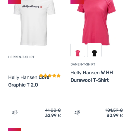
HERREN-T-SHIRT
Kundenbewertung
DAMEN-T-SHIRT
Helly Hansen
W HH
Helly Hansen
Core
Durawool T-Shirt
Graphic T 2.0
41,00
€
101,59
€
32,99
€
80,99
€
Zum Vergleich 'Herren-T-Shirt Helly Hansen Core Graphi
Zum Vergleich 'Damen-T-S