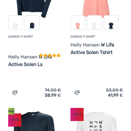
DAMEN-T-SHIRT
DAMEN-T-SHIRT
Kundenbewertung
Helly Hansen
W Lifa
Active Solen Tshirt
Helly Hansen
W Lifa
Active Solen Ls
74,00
€
53,00
€
58,99
€
41,99
€
Zum Vergleich 'Damen-T-Shirt Helly Hansen W Lifa Activ
Zum Vergleich 'Damen-T-Sh
Neu
-20
%
-21
%