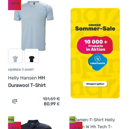
-20
%
HERREN-T-SHIRT
Helly Hansen
HH
Durawool T-Shirt
101,59
€
80,99
€
Zum Vergleich 'Herren-T-Shirt Helly Hansen HH Durawool
Neu
Neu
-20
%
-21
%