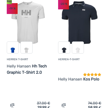
Neu
-20
%
-19
%
HERREN T-SHIRT
HERREN-T-SHIRT
Kundenbewer
Helly Hansen
Hh Tech
Graphic T-Shirt 2.0
Helly Hansen
Kos Polo
37,00
€
74,00
€
29,99
€
58,99
€