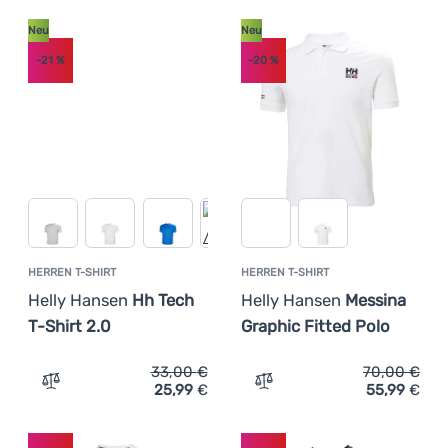
Neu
Neu
-21
%
-20
%
HERREN T-SHIRT
HERREN T-SHIRT
Helly Hansen
Hh Tech
Helly Hansen
Messina
T-Shirt 2.0
Graphic Fitted Polo
33,00
€
70,00
€
25,99
€
55,99
€
Zum Vergleich 'Herren T-Shirt Helly Hansen Hh Tech T-Sh
Zum Vergleich 'Herren T-S