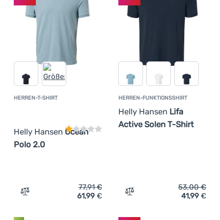
HERREN-T-SHIRT
HERREN-FUNKTIONSSHIRT
Kundenbewertung
Helly Hansen
Lifa
Active Solen T-Shirt
Helly Hansen
Ocean
Polo 2.0
77,91
€
53,00
€
61,99
€
41,99
€
Zum Vergleich 'Herren-T-Shirt Helly Hansen Ocean Polo 
Zum Vergleich 'Herren-Fun