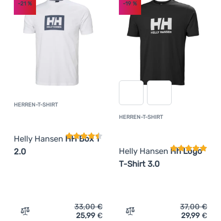
-21
%
-19
%
HERREN-T-SHIRT
Kundenbewertung
HERREN-T-SHIRT
Kundenbewer
Helly Hansen
HH Box T
Helly Hansen
Hh Logo
2.0
T-Shirt 3.0
33,00
€
37,00
€
25,99
€
29,99
€
Zum Vergleich 'Herren-T-Shirt Helly Hansen HH Box T 2.
Zum Vergleich 'Herren-T-S