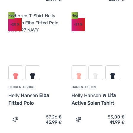
Zum Vergleich 'Herren T-Shirt Helly Hansen Hh Tech Grap
Zum Vergleich 'Herren-T-S
Neu
Neu
-20
%
-21
%
HERREN-T-SHIRT
DAMEN-T-SHIRT
Helly Hansen
Elba
Helly Hansen
W Lifa
Fitted Polo
Active Solen Tshirt
57,26
€
53,00
€
45,99
€
41,99
€
Zum Vergleich 'Herren-T-Shirt Helly Hansen Elba Fitted 
Zum Vergleich 'Damen-T-Sh