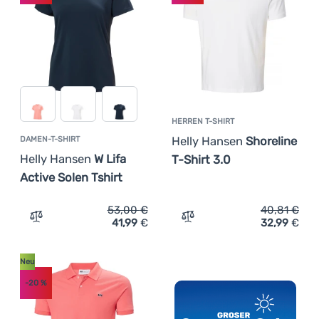
Anmelden /
Registrieren
HERREN T-SHIRT
Helly Hansen
Shoreline
DAMEN-T-SHIRT
Helly Hansen
W Lifa
T-Shirt 3.0
Active Solen Tshirt
53,00
€
40,81
€
41,99
€
32,99
€
Zum Vergleich 'Damen-T-Shirt Helly Hansen W Lifa Active
Zum Vergleich 'Herren T-S
Neu
-20
%