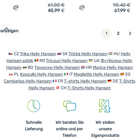
61,00
€
90,42
€
45,99
€
67,99
€
Zum Vergleich 'Herren-Funktionsshirt Helly Hansen Lifa
Zum Vergleich 'Damen-Fun
 anzeigen
weiter
1
2
CZ
Trika Helly Hansen
SK
Tričká Helly Hansen
HU
Helly
Hansen pólók
RO
Tricouri Helly Hansen
UA
Футболки Helly
Hansen
BG
Тениски Helly Hansen
HR
Majice Helly Hansen
PL
Koszulki Helly Hansen
IT
Magliette Helly Hansen
ES
Camisetas Helly Hansen
FR
T-shirts Helly Hansen
DE
T-Shirts
Helly Hansen
CH
T-Shirts Helly Hansen
Schnelle
Wir beraten Sie
Wir stellen
Lieferung
online und per
unsere
Telefon
Eigenprodukte