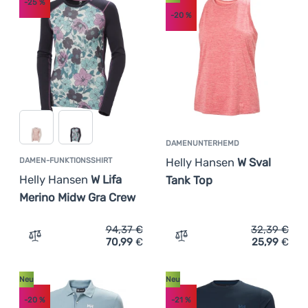
-25
%
-20
%
DAMENUNTERHEMD
Helly Hansen
W Sval
DAMEN-FUNKTIONSSHIRT
Helly Hansen
W Lifa
Tank Top
Merino Midw Gra Crew
94,37
€
32,39
€
70,99
€
25,99
€
Zum Vergleich 'Damen-Funktionsshirt Helly Hansen W Li
Zum Vergleich 'Damenunte
Neu
Neu
-20
%
-21
%