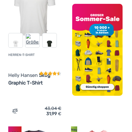
HERREN-T-SHIRT
Kundenbewertung
Helly Hansen
Skog
Graphic T-Shirt
43,04
€
31,99
€
Zum Vergleich 'Herren-T-Shirt Helly Hansen Skog Graphi
Neu