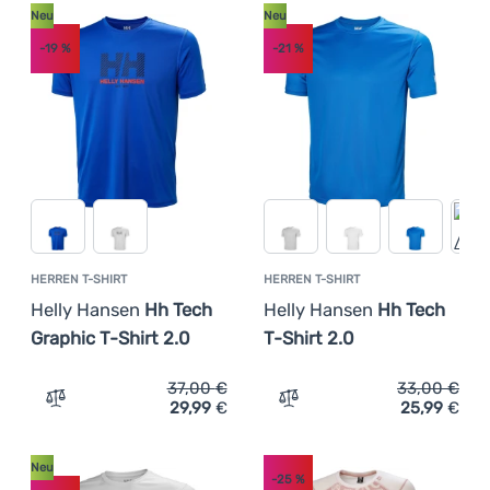
Neu
Neu
-19
%
-21
%
HERREN T-SHIRT
HERREN T-SHIRT
Helly Hansen
Hh Tech
Helly Hansen
Hh Tech
Graphic T-Shirt 2.0
T-Shirt 2.0
37,00
€
33,00
€
29,99
€
25,99
€
Zum Vergleich 'Herren T-Shirt Helly Hansen Hh Tech Grap
Zum Vergleich 'Herren T-S
Neu
-25
%