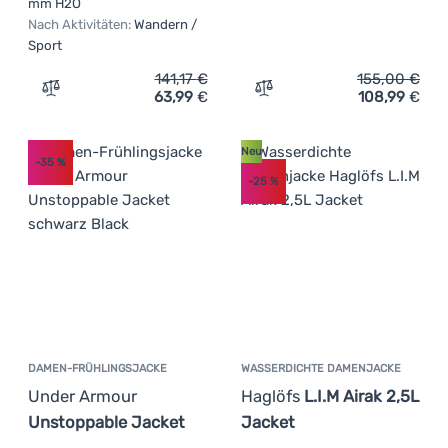
mm H2O
Nach Aktivitäten:
Wandern /
Sport
141,17
€
155,00
€
63,99
€
108,99
€
Zum Vergleich 'Damenjacke Regatta Women's Bosfield' h
Zum Vergleich 'Damenjacke
Neu
-35
%
-25
%
DAMEN-FRÜHLINGSJACKE
WASSERDICHTE DAMENJACKE
Under Armour
Haglöfs
L.I.M Airak 2,5L
Unstoppable Jacket
Jacket