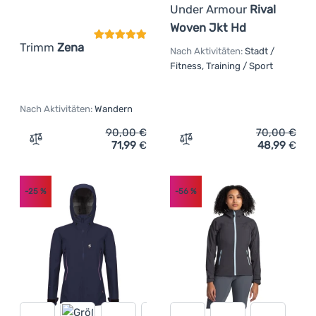
Under Armour
Rival
Woven Jkt Hd
Trimm
Zena
Nach Aktivitäten:
Stadt /
Fitness, Training / Sport
Nach Aktivitäten:
Wandern
90,00
€
70,00
€
71,99
€
48,99
€
Zum Vergleich 'Damenjacke Trimm Zena' hinzufügen
Zum Vergleich 'Damen-Spo
-25
%
-56
%