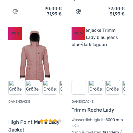
90,00
€
72,00
€
71,99
€
31,99
€
Zum Vergleich 'Damenjacke Trimm Zena' hinzufügen
Zum Vergleich 'Damenjack
-25
%
-20
%
DAMENJACKE
DAMENJACKE
Kundenbewertung
Trimm
Roche Lady
Wasserdichtigkeit:
8000 mm
High Point
Mania Lady
H2O
Jacket
Nach Aktivitäten:
Wandern /