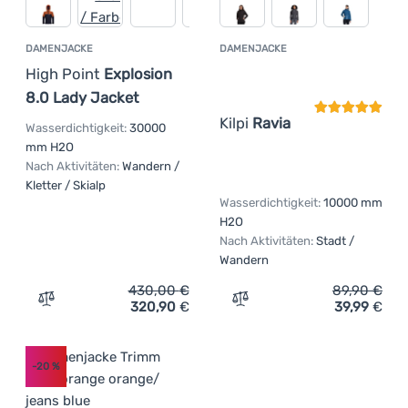
DAMENJACKE
DAMENJACKE
Kundenbewer
High Point
Explosion
8.0 Lady Jacket
Kilpi
Ravia
Wasserdichtigkeit:
30000
mm H2O
Nach Aktivitäten:
Wandern /
Kletter / Skialp
Wasserdichtigkeit:
10000 mm
H2O
Nach Aktivitäten:
Stadt /
Wandern
430,00
€
89,90
€
320,90
€
39,99
€
Zum Vergleich 'Damenjacke High Point Explosion 8.0 La
Zum Vergleich 'Damenjacke
-20
%