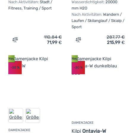
Nach Aktivitäten:
Stadt /
Wasserdichtigkeit:
20000
Fitness, Training / Sport
mm H2O
Nach Aktivitäten:
Wandern /
Laufen / Skilanglauf / Skialp /
Sport
110,84
€
287,77
€
71,99
€
215,99
€
Zum Vergleich 'Damen-Frühlingsjacke Under Armour Uns
Zum Vergleich 'Wasserdich
Neu
Neu
-30
%
-30
%
DAMENJACKE
Kilpi
Ontavia-W
DAMENJACKE