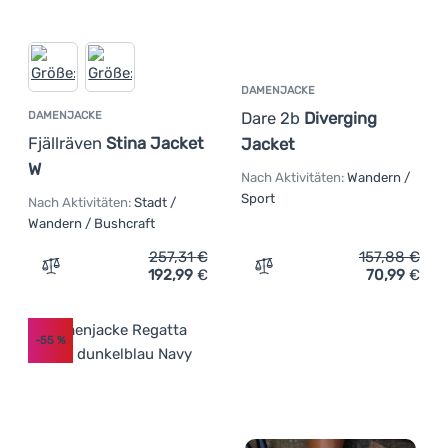
DAMENJACKE
Dare 2b
Diverging
DAMENJACKE
Fjällräven
Stina Jacket
Jacket
W
Nach Aktivitäten:
Wandern /
Sport
Nach Aktivitäten:
Stadt /
Wandern / Bushcraft
257,31
€
157,88
€
192,99
€
70,99
€
Zum Vergleich 'Damenjacke Fjällräven Stina Jacket W' h
Zum Vergleich 'Damenjack
-55
%