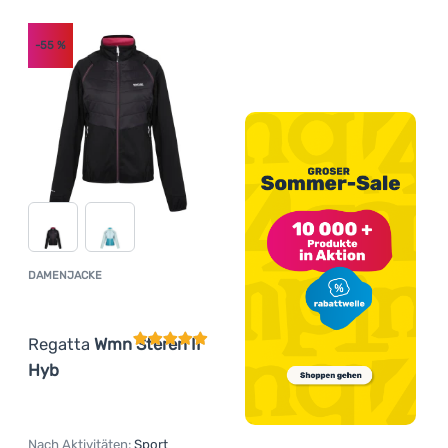
-55
%
DAMENJACKE
Kundenbewertung
Regatta
Wmn Steren II
Hyb
Nach Aktivitäten:
Sport