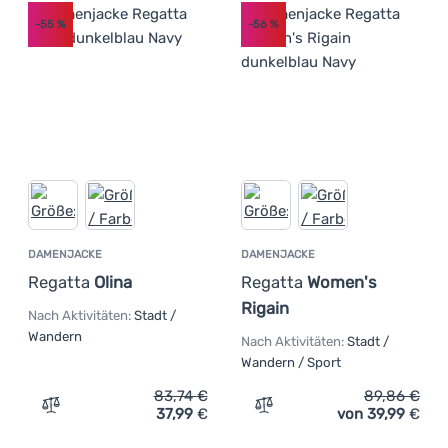
-55
%
-56
%
DAMENJACKE
DAMENJACKE
Regatta
Olina
Regatta
Women's
Rigain
Nach Aktivitäten:
Stadt /
Wandern
Nach Aktivitäten:
Stadt /
Wandern / Sport
83,74
€
89,86
€
37,99
€
von 39,99
€
Zum Vergleich 'Damenjacke Regatta Olina' hinzufügen
Zum Vergleich 'Damenjack