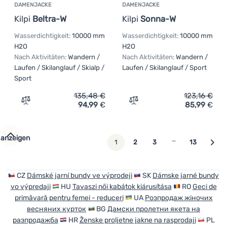
DAMENJACKE
DAMENJACKE
Kilpi
Beltra-W
Kilpi
Sonna-W
Wasserdichtigkeit:
10000 mm
Wasserdichtigkeit:
10000 mm
H2O
H2O
Nach Aktivitäten:
Wandern /
Nach Aktivitäten:
Wandern /
Laufen / Skilanglauf / Skialp /
Laufen / Skilanglauf / Sport
Sport
135,48
€
123,16
€
94,99
€
85,99
€
Zum Vergleich 'Damenjacke Kilpi Beltra-W' hinzufügen
Zum Vergleich 'Damenjack
 anzeigen
…
weiter
1
2
3
13
CZ
Dámské jarní bundy ve výprodeji
SK
Dámske jarné bundy
vo výpredaji
HU
Tavaszi női kabátok kiárusítása
RO
Geci de
primăvară pentru femei - reduceri
UA
Розпродаж жіночих
весняних курток
BG
Дамски пролетни якета на
разпродажба
HR
Ženske proljetne jakne na rasprodaji
PL