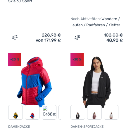
Skialp / Sport
Nach Aktivitäten:
Wandern /
Laufen / Radfahren / Kletter
228,98
€
102,00
€
von 171,99
€
48,90
€
Zum Vergleich 'Damenjacke Ortovox Fleece Rib Hoody W'
Zum Vergleich 'Damenjacke
-20
%
-30
%
DAMENJACKE
DAMEN-SPORTJACKE
Kundenbewertung