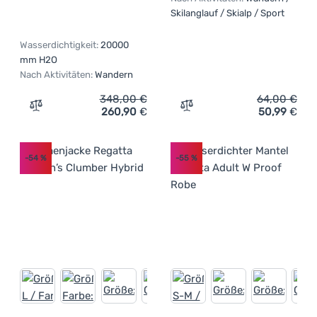
Skilanglauf / Skialp / Sport
Wasserdichtigkeit:
20000
mm H2O
Nach Aktivitäten:
Wandern
348,00
€
64,00
€
260,90
€
50,99
€
Zum Vergleich 'Damenjacke High Point Mania Lady Jacke
Zum Vergleich 'Damenjack
-54
%
-55
%