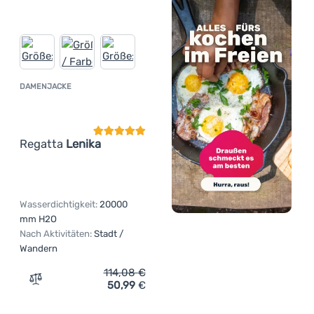
DAMENJACKE
Kundenbewertung
Regatta
Lenika
Wasserdichtigkeit:
20000
mm H2O
Nach Aktivitäten:
Stadt /
Wandern
114,08
€
50,99
€
Zum Vergleich 'Damenjacke Regatta Lenika' hinzufügen