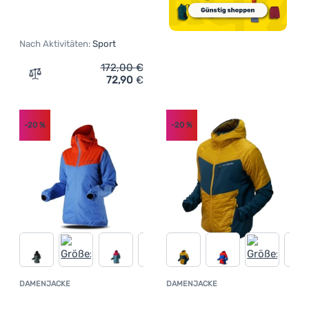
Nach Aktivitäten:
Sport
172,00
€
72,90
€
Zum Vergleich 'Damenjacke High Point Versa Lady Hoody
-20
%
-20
%
DAMENJACKE
DAMENJACKE
Kundenbewertung
Kundenbewer