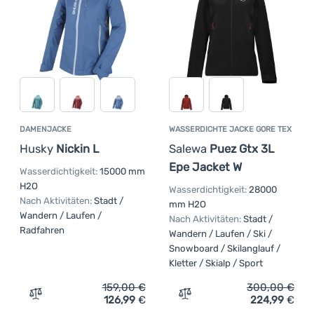
DAMENJACKE
WASSERDICHTE JACKE GORE TEX
Husky
Nickin L
Salewa
Puez Gtx 3L
Epe Jacket W
Wasserdichtigkeit:
15000 mm
H2O
Wasserdichtigkeit:
28000
Nach Aktivitäten:
Stadt /
mm H2O
Wandern / Laufen /
Nach Aktivitäten:
Stadt /
Radfahren
Wandern / Laufen / Ski /
Snowboard / Skilanglauf /
Kletter / Skialp / Sport
159,00
€
300,00
€
126,99
€
224,99
€
Zum Vergleich 'Damenjacke Husky Nickin L' hinzufügen
Zum Vergleich 'Wasserdic