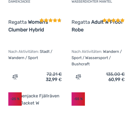
DAMENJACKE
WASSERDICHTER MANTEL
Kundenbewertung
Kundenbewer
Regatta
Women’s
Regatta
Adult W Proof
Clumber Hybrid
Robe
Nach Aktivitäten:
Stadt /
Nach Aktivitäten:
Wandern /
Wandern / Sport
Sport / Wassersport /
Bushcraft
72,21
€
135,00
€
32,99
€
60,99
€
Zum Vergleich 'Damenjacke Regatta Women’s Clumber Hy
Zum Vergleich 'Wasserdich
-25
%
-55
%