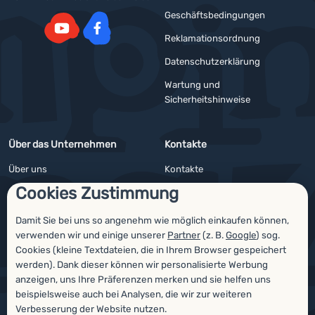
Geschäftsbedingungen
Reklamationsordnung
YouTube
Facebook
Datenschutzerklärung
Wartung und
Sicherheitshinweise
Über das Unternehmen
Kontakte
Über uns
Kontakte
Cookies Zustimmung
Impressum
Angebote für Firmen und Vereine
4camping4nature
Newsletter
Damit Sie bei uns so angenehm wie möglich einkaufen können,
verwenden wir und einige unserer
Partner
(z. B.
Google
) sog.
Unsere Tester
Cookies (kleine Textdateien, die in Ihrem Browser gespeichert
werden). Dank dieser können wir personalisierte Werbung
anzeigen, uns Ihre Präferenzen merken und sie helfen uns
beispielsweise auch bei Analysen, die wir zur weiteren
Auszeichnungen
Verbesserung der Website nutzen.