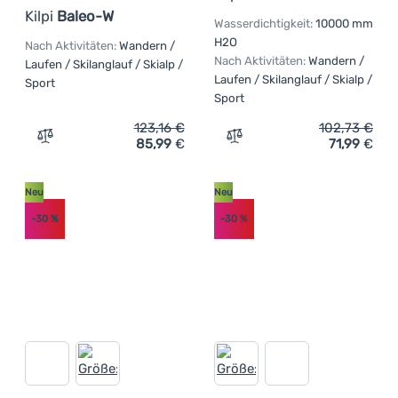
Kilpi
Baleo-W
Wasserdichtigkeit:
10000 mm
H2O
Nach Aktivitäten:
Wandern /
Nach Aktivitäten:
Wandern /
Laufen / Skilanglauf / Skialp /
Laufen / Skilanglauf / Skialp /
Sport
Sport
123,16
€
102,73
€
85,99
€
71,99
€
Zum Vergleich 'Damenjacke Kilpi Baleo-W' hinzufügen
Zum Vergleich 'Damenjacke
Neu
Neu
-30
%
-30
%