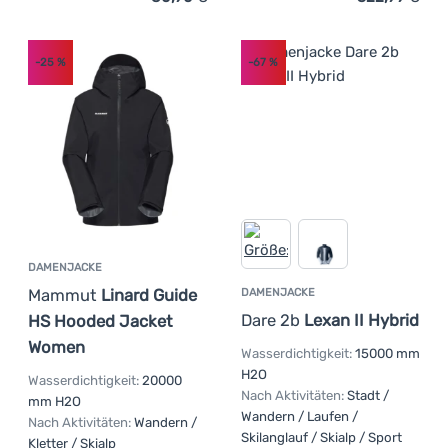
(
7
)
Haglöfs
Anmelden /
(
13
)
Registrieren
Hannah
-25
%
-67
%
(
4
)
Helly Hansen
(
1
)
Hi-Tec
(
2
)
Kari Traa
(
4
)
Karpos
(
23
)
Kilpi
(
4
)
Loap
(
9
)
Mammut
DAMENJACKE
Mammut
Linard Guide
DAMENJACKE
(
3
)
Montane
Dare 2b
Lexan II Hybrid
HS Hooded Jacket
(
8
)
MOOA
Women
Wasserdichtigkeit:
15000 mm
(
5
)
Mountain Equipment
H2O
Wasserdichtigkeit:
20000
(
1
)
Norrona
Nach Aktivitäten:
Stadt /
mm H2O
Wandern / Laufen /
(
9
)
Northfinder
Nach Aktivitäten:
Wandern /
Skilanglauf / Skialp / Sport
Kletter / Skialp