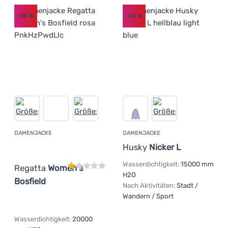
-55
%
-30
%
DAMENJACKE
DAMENJACKE
Kundenbewertung
Husky
Nicker L
Wasserdichtigkeit:
15000 mm
Regatta
Women's
H2O
Bosfield
Nach Aktivitäten:
Stadt /
Wandern / Sport
Wasserdichtigkeit:
20000