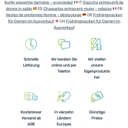
Kurtki wiosenne damskie - wyprzedaż
IT
Giacche primaverili da
donna in saldo
ES
Chaquetas primavera mujer - rebajas
FR
Vestes de printemps femme - déstockage
DE
Frühlingsjacken
für Damen im Ausverkauf
CH
Frühlingsjacken für Damen im
Ausverkauf
Schnelle
Wir beraten Sie
Wir stellen
Lieferung
online und per
unsere
Telefon
Eigenprodukte
her
Kostenloser
In vierzehn
Günstige
Versand ab
Ländern
Preise
60€
Europas