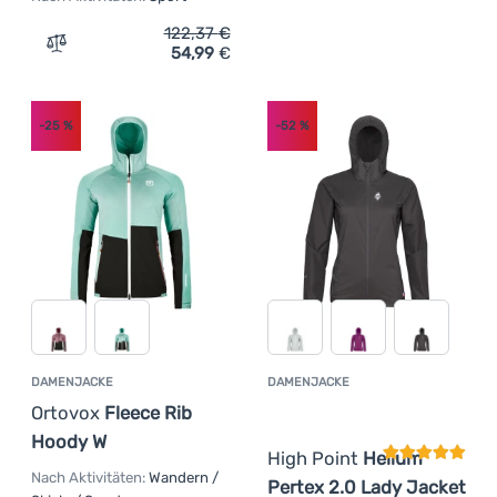
122,37
€
54,99
€
Zum Vergleich 'Damenjacke Regatta Wmn Steren II Hyb' 
-25
%
-52
%
DAMENJACKE
DAMENJACKE
Kundenbewer
Ortovox
Fleece Rib
Hoody W
High Point
Helium
Nach Aktivitäten:
Wandern /
Pertex 2.0 Lady Jacket