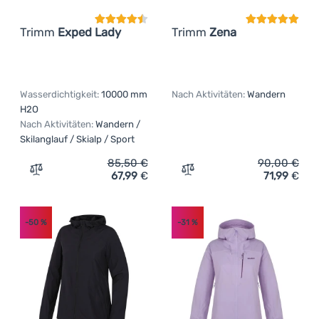
Trimm
Exped Lady
Trimm
Zena
Wasserdichtigkeit:
10000 mm
Nach Aktivitäten:
Wandern
H2O
Nach Aktivitäten:
Wandern /
Skilanglauf / Skialp / Sport
85,50
€
90,00
€
67,99
€
71,99
€
Zum Vergleich 'Damenjacke Trimm Exped Lady' hinzufüg
Zum Vergleich 'Damenjack
-50
%
-31
%