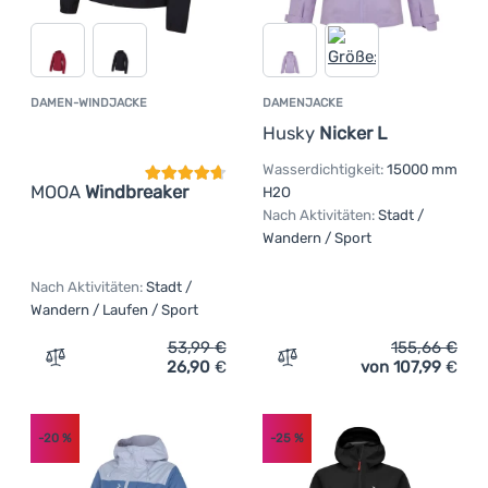
DAMEN-WINDJACKE
DAMENJACKE
Kundenbewertung
Husky
Nicker L
Wasserdichtigkeit:
15000 mm
MOOA
Windbreaker
H2O
Nach Aktivitäten:
Stadt /
Wandern / Sport
Nach Aktivitäten:
Stadt /
Wandern / Laufen / Sport
53,99
€
155,66
€
26,90
€
von 107,99
€
Zum Vergleich 'Damen-Windjacke MOOA Windbreaker' hi
Zum Vergleich 'Damenjacke
-20
%
-25
%