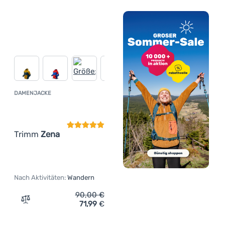
DAMENJACKE
Kundenbewertung
Trimm
Zena
Nach Aktivitäten:
Wandern
90,00
€
71,99
€
Zum Vergleich 'Damenjacke Trimm Zena' hinzufügen