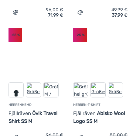
96,00
€
49,99
€
71,99
€
37,99
€
Zum Vergleich 'Herrenhemd Fjällräven Övik Lite Shirt SS
Zum Vergleich 'Herren-T-Sh
-25
%
-25
%
HERRENHEMD
HERREN-T-SHIRT
Fjällräven
Övik Travel
Fjällräven
Abisko Wool
Shirt SS M
Logo SS M
96,00
€
80,00
€