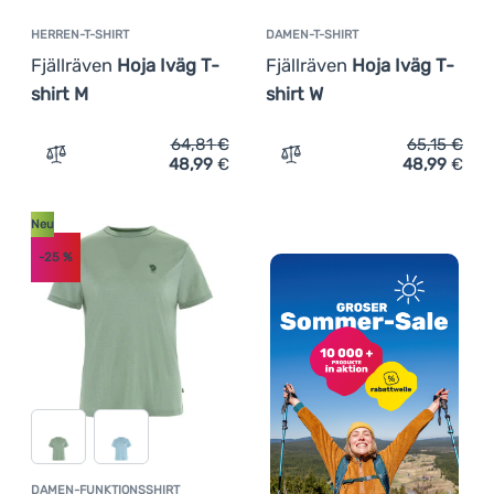
HERREN-T-SHIRT
DAMEN-T-SHIRT
Fjällräven
Hoja Iväg T-
Fjällräven
Hoja Iväg T-
shirt M
shirt W
64,81
€
65,15
€
48,99
€
48,99
€
Zum Vergleich 'Herren-T-Shirt Fjällräven Hoja Iväg T-shi
Zum Vergleich 'Damen-T-Sh
Neu
-25
%
DAMEN-FUNKTIONSSHIRT