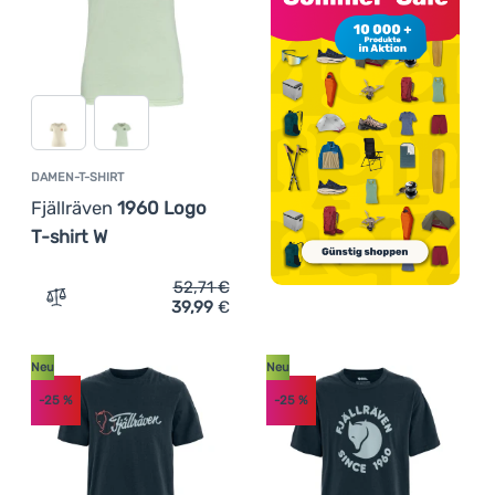
DAMEN-T-SHIRT
Fjällräven
1960 Logo
T-shirt W
52,71
€
39,99
€
Zum Vergleich 'Damen-T-Shirt Fjällräven 1960 Logo T-sh
Neu
Neu
-25
%
-25
%