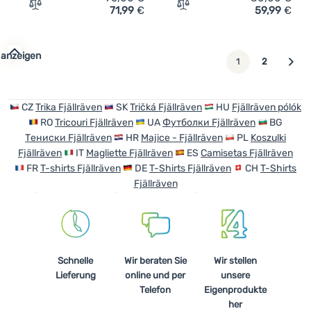
71,99
€
59,99
€
Zum Vergleich 'Herrenhemd Fjällräven Övik Travel Shirt 
Zum Vergleich 'Herren-T-S
 anzeigen
weiter
1
2
CZ
Trika Fjällräven
SK
Tričká Fjällräven
HU
Fjällräven pólók
RO
Tricouri Fjällräven
UA
Футболки Fjällräven
BG
Тениски Fjällräven
HR
Majice - Fjällräven
PL
Koszulki
Fjällräven
IT
Magliette Fjällräven
ES
Camisetas Fjällräven
FR
T-shirts Fjällräven
DE
T-Shirts Fjällräven
CH
T-Shirts
Fjällräven
Schnelle
Wir beraten Sie
Wir stellen
Lieferung
online und per
unsere
Telefon
Eigenprodukte
her