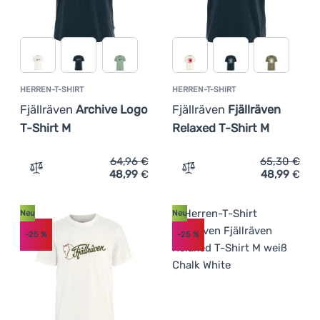
HERREN-T-SHIRT
HERREN-T-SHIRT
Fjällräven
Archive Logo
Fjällräven
Fjällräven
T-Shirt M
Relaxed T-Shirt M
64,96
€
65,30
€
48,99
€
48,99
€
Zum Vergleich 'Herren-T-Shirt Fjällräven Archive Logo T
Zum Vergleich 'Herren-T-Sh
Neu
Neu
-25
%
-25
%