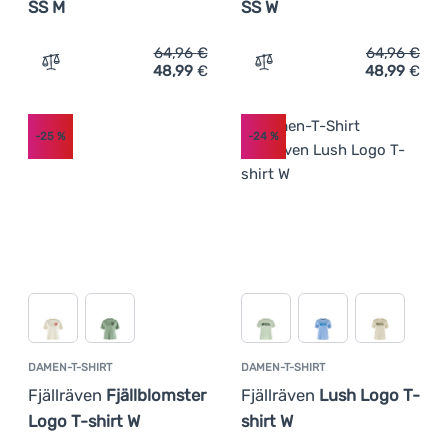
SS M
SS W
64,96
€
64,96
€
48,99
€
48,99
€
Zum Vergleich 'Herren-T-Shirt Fjällräven High Coast SS 
Zum Vergleich 'Damen-Funk
-25
%
-24
%
DAMEN-T-SHIRT
DAMEN-T-SHIRT
Fjällräven
Fjällblomster
Fjällräven
Lush Logo T-
Logo T-shirt W
shirt W