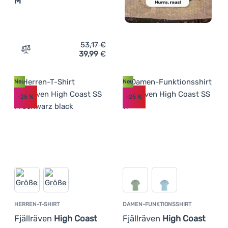
M
53,17
€
39,99
€
Zum Vergleich 'Herren-T-Shirt Fjällräven Logo T-shirt M
Neu
Neu
-25
%
-25
%
HERREN-T-SHIRT
DAMEN-FUNKTIONSSHIRT
Fjällräven
High Coast
Fjällräven
High Coast