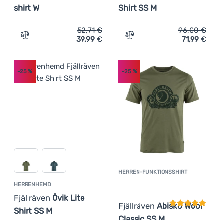
shirt W
Shirt SS M
52,71
€
96,00
€
39,99
€
71,99
€
Zum Vergleich 'Damen-T-Shirt Fjällräven Lush Logo T-sh
Zum Vergleich 'Herrenhemd
-25
%
-25
%
HERREN-FUNKTIONSSHIRT
Kundenbewer
HERRENHEMD
Fjällräven
Övik Lite
Fjällräven
Abisko Wool
Shirt SS M
Classic SS M