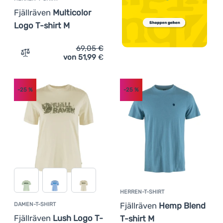
Fjällräven
Multicolor
Logo T-shirt M
69,05
€
von 51,99
€
Zum Vergleich 'Herren-T-Shirt Fjällräven Multicolor Logo
-25
%
-25
%
HERREN-T-SHIRT
Fjällräven
Hemp Blend
DAMEN-T-SHIRT
Fjällräven
Lush Logo T-
T-shirt M