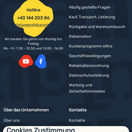
Häufig gestellte Fragen
Hotline
Kauf, Transport, Lieferung
+43 144 203 86
bestellungen@4camping.at
Rückgabe und Warenumtausch
Reklamation
Wir beraten Sie gerne von Montag bis
Freitag
Kundenprogramm eXtra
Mo - Fr: 7:30 - 12:30 und 13:00 - 16:00
Geschäftsbedingungen
Reklamationsordnung
YouTube
Facebook
Datenschutzerklärung
Wartung und
Sicherheitshinweise
Über das Unternehmen
Kontakte
Über uns
Kontakte
Cookies Zustimmung
Impressum
Angebote für Firmen und Vereine