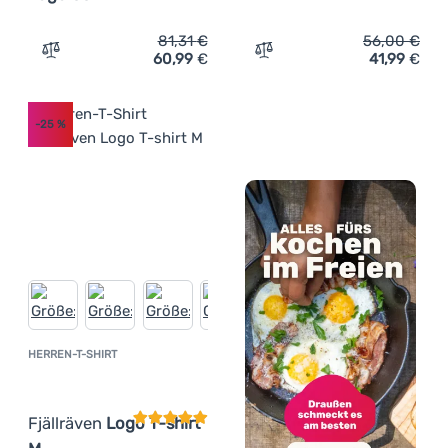
81,31
€
56,00
€
60,99
€
41,99
€
Zum Vergleich 'Herren-T-Shirt Fjällräven Abisko Wool L
Zum Vergleich 'Herren-T-Sh
-25
%
HERREN-T-SHIRT
Kundenbewertung
Fjällräven
Logo T-shirt