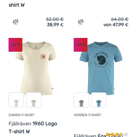
shirt W
52,00
€
64,00
€
38,99
€
von 47,99
€
Zum Vergleich 'Damen-T-Shirt Fjällräven Lush Logo T-sh
Zum Vergleich 'Herren-T-S
-25
%
-24
%
DAMEN-T-SHIRT
HERREN-T-SHIRT
Kundenbewer
Fjällräven
1960 Logo
T-shirt W
Fjällräven
Fox T-shirt