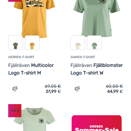
Anmelden /
Registrieren
HERREN-T-SHIRT
DAMEN-T-SHIRT
Fjällräven
Multicolor
Fjällräven
Fjällblomster
Logo T-shirt M
Logo T-shirt W
69,05
€
60,00
€
51,99
€
44,99
€
Zum Vergleich 'Herren-T-Shirt Fjällräven Multicolor Logo
Zum Vergleich 'Damen-T-Sh
-24
%