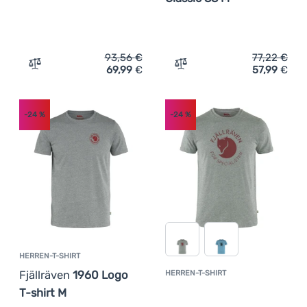
93,56
€
77,22
€
69,99
€
57,99
€
Zum Vergleich 'Herrenhemd Fjällräven Övik Lite Shirt SS
Zum Vergleich 'Herren-Fun
-24
%
-24
%
HERREN-T-SHIRT
Fjällräven
1960 Logo
HERREN-T-SHIRT
Kundenbewer
T-shirt M