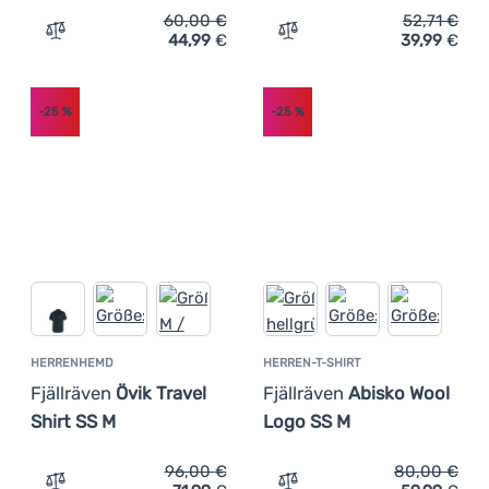
60,00
€
52,71
€
44,99
€
39,99
€
Zum Vergleich 'Damen-T-Shirt Fjällräven Fjällblomster L
Zum Vergleich 'Damen-T-Sh
-25
%
-25
%
HERRENHEMD
HERREN-T-SHIRT
Fjällräven
Övik Travel
Fjällräven
Abisko Wool
Shirt SS M
Logo SS M
96,00
€
80,00
€