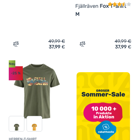
Fjällräven
Fox T-shirt
M
49,99
€
49,99
€
37,99
€
37,99
€
Zum Vergleich 'Herren-T-Shirt Fjällräven 1960 Logo T-sh
Zum Vergleich 'Herren-T-Sh
Neu
-25
%
HERREN-T-SHIRT