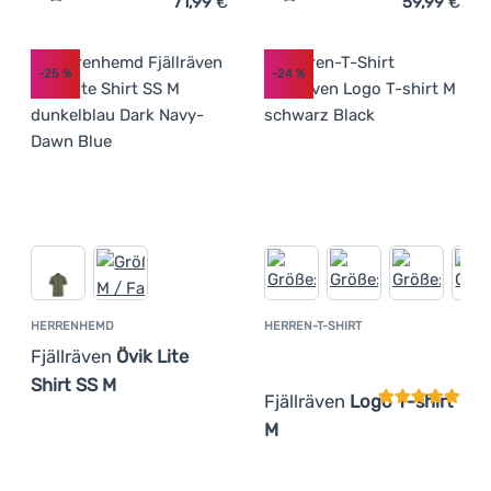
71,99
€
59,99
€
Zum Vergleich 'Herrenhemd Fjällräven Övik Travel Shirt 
Zum Vergleich 'Herren-T-S
-25
%
-24
%
HERRENHEMD
HERREN-T-SHIRT
Kundenbewer
Fjällräven
Övik Lite
Shirt SS M
Fjällräven
Logo T-shirt
M