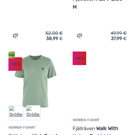
M
52,00
€
49,99
€
38,99
€
37,99
€
Zum Vergleich 'Damen-T-Shirt Fjällräven 1960 Logo T-sh
Zum Vergleich 'Herren-T-Sh
Neu
-24
%
-25
%
HERREN-T-SHIRT
Fjällräven
Walk With
HERREN-T-SHIRT