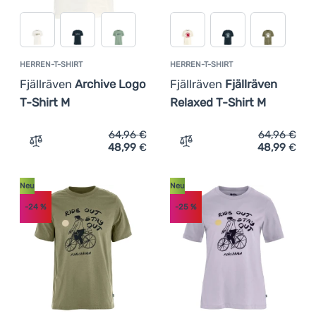
HERREN-T-SHIRT
HERREN-T-SHIRT
Fjällräven
Archive Logo
Fjällräven
Fjällräven
T-Shirt M
Relaxed T-Shirt M
64,96
€
64,96
€
48,99
€
48,99
€
Zum Vergleich 'Herren-T-Shirt Fjällräven Archive Logo T
Zum Vergleich 'Herren-T-Sh
Neu
Neu
-24
%
-25
%