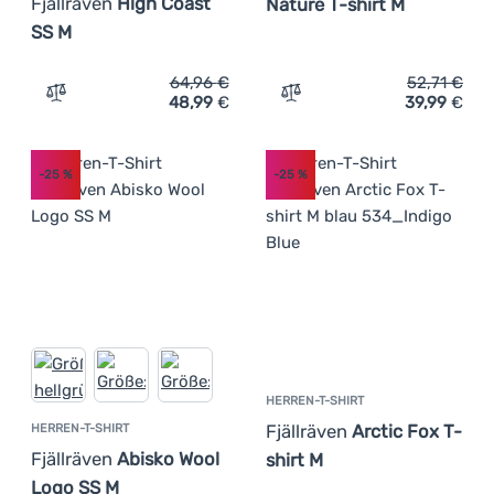
Fjällräven
High Coast
Nature T-shirt M
SS M
64,96
€
52,71
€
48,99
€
39,99
€
Zum Vergleich 'Herren-T-Shirt Fjällräven High Coast SS 
Zum Vergleich 'Herren-T-Sh
-25
%
-25
%
HERREN-T-SHIRT
Fjällräven
Arctic Fox T-
HERREN-T-SHIRT
Fjällräven
Abisko Wool
shirt M
Logo SS M