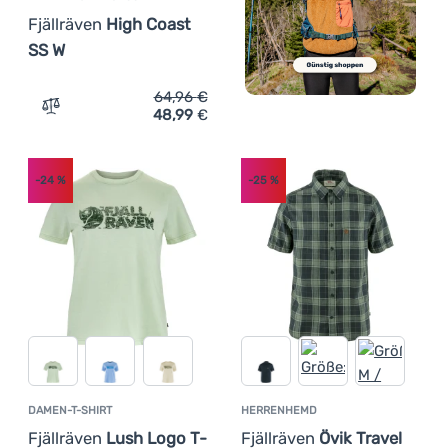
Fjällräven
High Coast
SS W
64,96
€
48,99
€
Zum Vergleich 'Damen-Funktionsshirt Fjällräven High C
-24
%
-25
%
DAMEN-T-SHIRT
HERRENHEMD
Fjällräven
Lush Logo T-
Fjällräven
Övik Travel