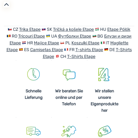
Anmelden /
Registrieren
CZ
Trika Etape
SK
Tričká a košele Etape
HU
Etape Pólók
RO
Tricouri Etape
UA
Футболки Etape
BG
Блузи и ризи
Etape
HR
Majice Etape
PL
Koszulki Etape
IT
Magliette
Etape
ES
Camisetas Etape
FR
T-shirts Etape
DE
T-Shirts
Etape
CH
T-Shirts Etape
Schnelle
Wir beraten Sie
Wir stellen
Lieferung
online und per
unsere
Telefon
Eigenprodukte
her