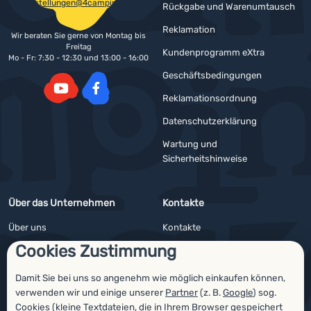
bestellungen@4camping.at
Rückgabe und Warenumtausch
Reklamation
Wir beraten Sie gerne von Montag bis
Freitag
Kundenprogramm eXtra
Mo - Fr: 7:30 - 12:30 und 13:00 - 16:00
Geschäftsbedingungen
Reklamationsordnung
YouTube
Facebook
Datenschutzerklärung
Wartung und
Sicherheitshinweise
Über das Unternehmen
Kontakte
Über uns
Kontakte
Cookies Zustimmung
Impressum
Angebote für Firmen und Vereine
4camping4nature
Newsletter
Damit Sie bei uns so angenehm wie möglich einkaufen können,
verwenden wir und einige unserer
Partner
(z. B.
Google
) sog.
Unsere Tester
Cookies (kleine Textdateien, die in Ihrem Browser gespeichert