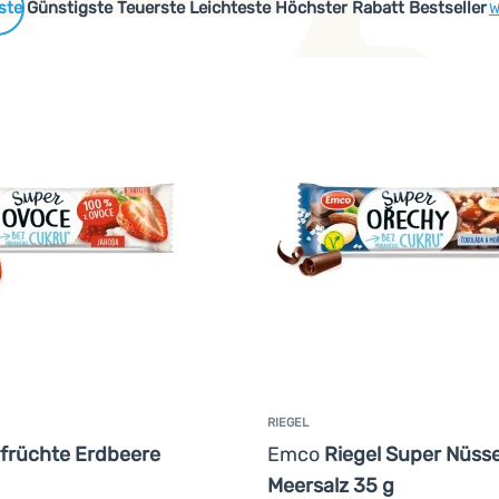
 Produkte
Günstigste
Teuerste
Leichteste
Höchster Rabatt
Bestseller
W
RIEGEL
früchte Erdbeere
Emco
Riegel Super Nüss
Meersalz 35 g