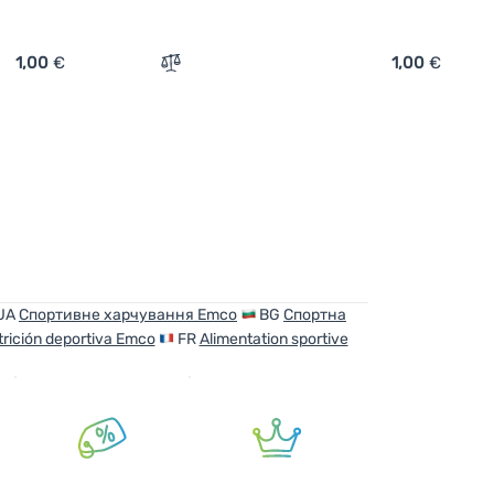
1,00
€
1,00
€
o Riegel Super Nüsse Meersalz 35 g' hinzufügen
Zum Vergleich 'Riegel Emco Flapjack Bitt
UA
Спортивне харчування Emco
BG
Спортна
rición deportiva Emco
FR
Alimentation sportive