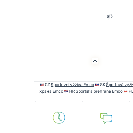
Zum Vergle
CZ
Sportovní výživa Emco
SK
Športová výž
храна Emco
HR
Sportska prehrana Emco
P