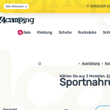
🌞 GROSSER S
Alle Aktionen
🤫 - 10 % AUF 
Sale
Kleidung
Schuhe
Rucksäcke
Sch
🌞 GROSSER S
4camping.at
Ausrüstung
Ko
Wählen Sie aus
3
Modellen.
E
Sportnah
Filterung nach Parametern und 
Gewicht