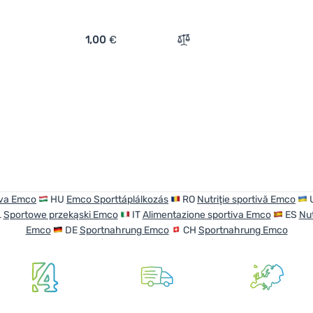
1,00
€
ich 'Riegel Emco Superfrüchte Erdbeere 30 g' hinzufügen
Zum Vergleich 'Riegel Emc
iva Emco
HU
Emco Sporttáplálkozás
RO
Nutriţie sportivă Emco
L
Sportowe przekąski Emco
IT
Alimentazione sportiva Emco
ES
Nut
Emco
DE
Sportnahrung Emco
CH
Sportnahrung Emco