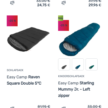
33,00
€
39,95
€
24,75
€
29,96
€
Zum Vergleich 'Kinderschlafsack Easy Camp Starling Mum
Zum Vergleich 'Kinderschl
Neu
-25
%
-25
%
SCHLAFSACK
Easy Camp
Raven
KINDERSCHLAFSACK
Easy Camp
Starling
Square Double 5°C
Mummy Jr. - Left
zipper
81,95
€
33,00
€