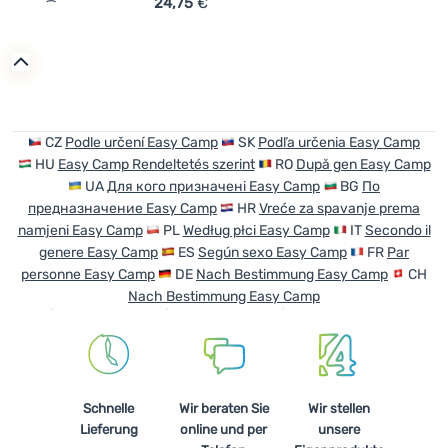
24,75
€
Zum Vergleich 'Kinderschlafsack Easy Camp Starling Mum
CZ
Podle určení Easy Camp
SK
Podľa určenia Easy Camp
HU
Easy Camp Rendeltetés szerint
RO
După gen Easy Camp
UA
Для кого призначені Easy Camp
BG
По
предназначение Easy Camp
HR
Vreće za spavanje prema
namjeni Easy Camp
PL
Według płci Easy Camp
IT
Secondo il
genere Easy Camp
ES
Según sexo Easy Camp
FR
Par
personne Easy Camp
DE
Nach Bestimmung Easy Camp
CH
Nach Bestimmung Easy Camp
Schnelle
Wir beraten Sie
Wir stellen
Lieferung
online und per
unsere