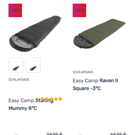
code: OUT10
(
4
)
Anmelden /
-20
%
-25
%
Registrieren
Neu
(
3
)
SCHLAFSACK
Easy Camp
Raven II
SCHLAFSACK
Kundenbewertung
Square -3°C
Easy Camp
Starling
Mummy 8°C
34,95
€
64,95
€