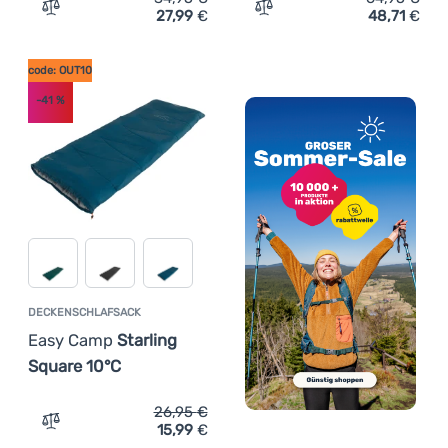
27,99
€
48,71
€
Zum Vergleich 'Schlafsack Easy Camp Starling Mummy 8
Zum Vergleich 'Schlafsack
code: OUT10
-41
%
DECKENSCHLAFSACK
Easy Camp
Starling
Square 10°C
26,95
€
15,99
€
Zum Vergleich 'Deckenschlafsack Easy Camp Starling Sq