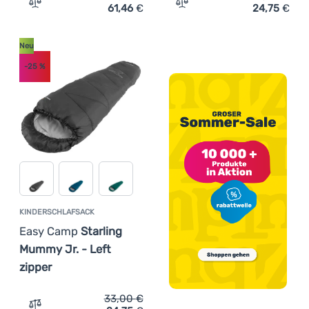
61,46
€
24,75
€
Zum Vergleich 'Schlafsack Easy Camp Raven Square Dou
Zum Vergleich 'Kinderschl
Neu
-25
%
KINDERSCHLAFSACK
Easy Camp
Starling
Mummy Jr. - Left
zipper
33,00
€