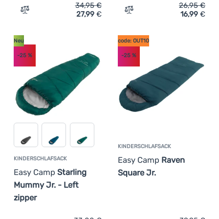
34,95
€
26,95
€
27,99
€
16,99
€
Zum Vergleich 'Schlafsack Easy Camp Starling Mummy 8
Zum Vergleich 'Deckensch
Neu
code: OUT10
-25
%
-25
%
KINDERSCHLAFSACK
Easy Camp
Raven
KINDERSCHLAFSACK
Easy Camp
Starling
Square Jr.
Mummy Jr. - Left
zipper