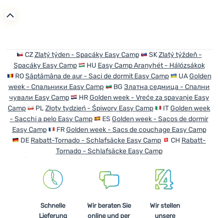
CZ
Zlatý týden - Spacáky Easy Camp
SK
Zlatý týždeň -
Spacáky Easy Camp
HU
Easy Camp Aranyhét - Hálózsákok
RO
Săptămâna de aur - Saci de dormit Easy Camp
UA
Golden
week - Спальники Easy Camp
BG
Златна седмица - Спални
чували Easy Camp
HR
Golden week - Vreće za spavanje Easy
Camp
PL
Złoty tydzień - Śpiwory Easy Camp
IT
Golden week
- Sacchi a pelo Easy Camp
ES
Golden week - Sacos de dormir
Easy Camp
FR
Golden week - Sacs de couchage Easy Camp
DE
Rabatt-Tornado - Schlafsäcke Easy Camp
CH
Rabatt-
Tornado - Schlafsäcke Easy Camp
Schnelle
Wir beraten Sie
Wir stellen
Lieferung
online und per
unsere