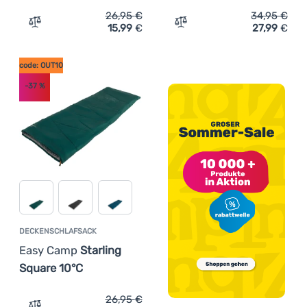
26,95
€
34,95
€
15,99
€
27,99
€
Zum Vergleich 'Deckenschlafsack Easy Camp Starling Sq
Zum Vergleich 'Schlafsac
code: OUT10
-37
%
DECKENSCHLAFSACK
Easy Camp
Starling
Square 10°C
26,95
€