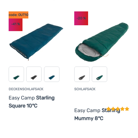
Anmelden /
Registrieren
code: OUT10
-20
%
-41
%
DECKENSCHLAFSACK
SCHLAFSACK
Kundenbewer
Easy Camp
Starling
Square 10°C
Easy Camp
Starling
Mummy 8°C