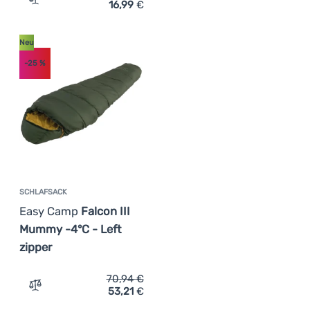
16,99
€
Zum Vergleich 'Deckenschlafsack Easy Camp Starling Sq
Neu
-25
%
SCHLAFSACK
Easy Camp
Falcon III
Mummy -4°C - Left
zipper
70,94
€
53,21
€
Zum Vergleich 'Schlafsack Easy Camp Falcon III Mummy -