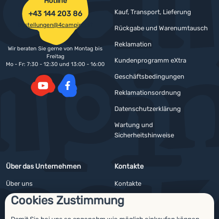
Hotline
Kauf, Transport, Lieferung
+43 144 203 86
bestellungen@4camping.at
Rückgabe und Warenumtausch
Reklamation
Wir beraten Sie gerne von Montag bis
Freitag
Kundenprogramm eXtra
Mo - Fr: 7:30 - 12:30 und 13:00 - 16:00
Geschäftsbedingungen
Reklamationsordnung
YouTube
Facebook
Datenschutzerklärung
Wartung und
Sicherheitshinweise
Über das Unternehmen
Kontakte
Über uns
Kontakte
Cookies Zustimmung
Impressum
Angebote für Firmen und Vereine
4camping4nature
Newsletter