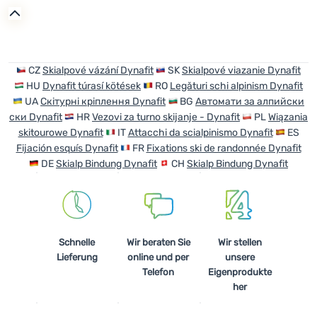
Anmelden /
Registrieren
CZ
Skialpové vázání Dynafit
SK
Skialpové viazanie Dynafit
HU
Dynafit túrasí kötések
RO
Legături schi alpinism Dynafit
UA
Скітурні кріплення Dynafit
BG
Автомати за алпийски
ски Dynafit
HR
Vezovi za turno skijanje - Dynafit
PL
Wiązania
skitourowe Dynafit
IT
Attacchi da scialpinismo Dynafit
ES
Fijación esquís Dynafit
FR
Fixations ski de randonnée Dynafit
DE
Skialp Bindung Dynafit
CH
Skialp Bindung Dynafit
Schnelle
Wir beraten Sie
Wir stellen
Lieferung
online und per
unsere
Telefon
Eigenprodukte
her