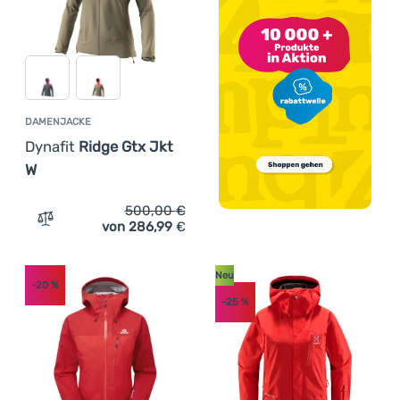
DAMENJACKE
Dynafit
Ridge Gtx Jkt
W
500,00
€
von 286,99
€
Zum Vergleich 'Damenjacke Dynafit Ridge Gtx Jkt W' hin
Neu
-20
%
-25
%