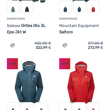
DAMENJACKE
DAMENJACKE
Salewa
Ortles Gtx 3L
Mountain Equipment
Epe Jkt W
Saltoro
430,00
€
371,00
€
322,99
€
272,99
€
Zum Vergleich 'Damenjacke Salewa Ortles Gtx 3L Epe Jkt
Zum Vergleich 'Damenjack
-21
%
-20
%