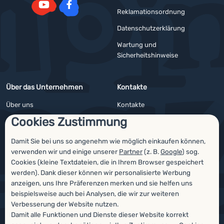
Reklamationsordnung
YouTube
Facebook
Datenschutzerklärung
Wartung und
Sicherheitshinweise
Über das Unternehmen
Kontakte
Über uns
Kontakte
Cookies Zustimmung
Impressum
Angebote für Firmen und Vereine
4camping4nature
Newsletter
Damit Sie bei uns so angenehm wie möglich einkaufen können,
verwenden wir und einige unserer
Partner
(z. B.
Google
) sog.
Unsere Tester
Cookies (kleine Textdateien, die in Ihrem Browser gespeichert
werden). Dank dieser können wir personalisierte Werbung
anzeigen, uns Ihre Präferenzen merken und sie helfen uns
beispielsweise auch bei Analysen, die wir zur weiteren
Auszeichnungen
Verbesserung der Website nutzen.
Damit alle Funktionen und Dienste dieser Website korrekt