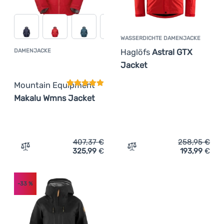
WASSERDICHTE DAMENJACKE
Haglöfs
Astral GTX
DAMENJACKE
Kundenbewertung
Jacket
Mountain Equipment
Makalu Wmns Jacket
407,37
€
258,95
€
325,99
€
193,99
€
Zum Vergleich 'Damenjacke Mountain Equipment Makalu
Zum Vergleich 'Wasserdic
-33
%