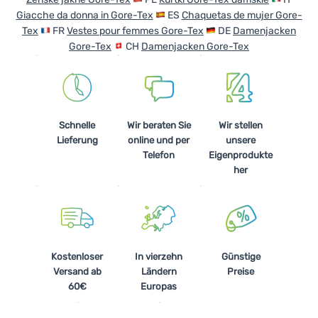
Giacche da donna in Gore-Tex
ES
Chaquetas de mujer Gore-
Tex
FR
Vestes pour femmes Gore-Tex
DE
Damenjacken
Gore-Tex
CH
Damenjacken Gore-Tex
Schnelle
Wir beraten Sie
Wir stellen
Lieferung
online und per
unsere
Telefon
Eigenprodukte
her
Kostenloser
In vierzehn
Günstige
Versand ab
Ländern
Preise
60€
Europas