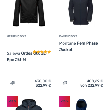
HERRENJACKE
DAMENJACKE
Kundenbewertung
Montane
Fem Phase
Jacket
Salewa
Ortles Gtx 3L
Epe Jkt M
430,00
€
408,69
€
322,99
€
von 232,99
€
Zum Vergleich 'Herrenjacke Salewa Ortles Gtx 3L Epe Jk
Zum Vergleich 'Damenjack
-33
%
-25
%