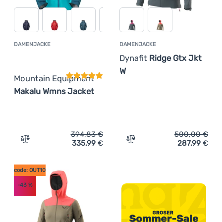
DAMENJACKE
DAMENJACKE
Kundenbewertung
Dynafit
Ridge Gtx Jkt
W
Mountain Equipment
Makalu Wmns Jacket
394,83
€
500,00
€
335,99
€
287,99
€
Zum Vergleich 'Damenjacke Mountain Equipment Makalu
Zum Vergleich 'Damenjacke
code: OUT10
-43
%