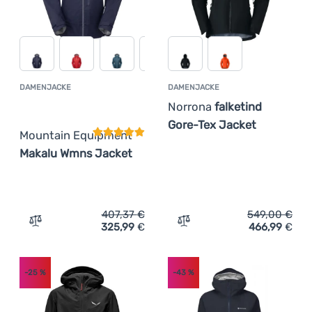
DAMENJACKE
DAMENJACKE
Kundenbewertung
Norrona
falketind
Gore-Tex Jacket
Mountain Equipment
Makalu Wmns Jacket
407,37
€
549,00
€
325,99
€
466,99
€
Zum Vergleich 'Damenjacke Mountain Equipment Makalu
Zum Vergleich 'Damenjacke
-25
%
-43
%