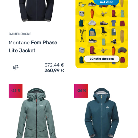
DAMENJACKE
Montane
Fem Phase
Lite Jacket
372,44
€
260,99
€
Zum Vergleich 'Damenjacke Montane Fem Phase Lite Jac
-25
%
-26
%