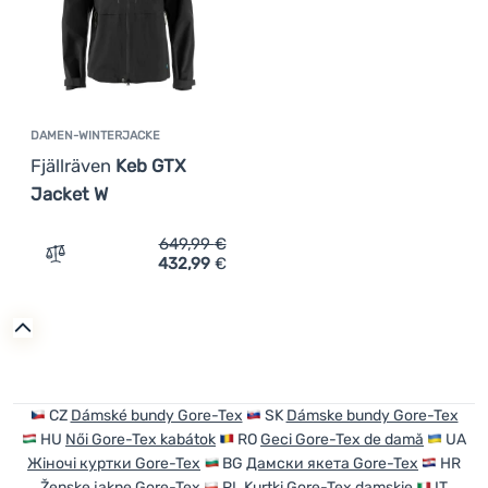
DAMEN-WINTERJACKE
Fjällräven
Keb GTX
Jacket W
649,99
€
432,99
€
Zum Vergleich 'Damen-Winterjacke Fjällräven Keb GTX J
CZ
Dámské bundy Gore-Tex
SK
Dámske bundy Gore-Tex
HU
Női Gore-Tex kabátok
RO
Geci Gore-Tex de damă
UA
Жіночі куртки Gore-Tex
BG
Дамски якета Gore-Tex
HR
Ženske jakne Gore-Tex
PL
Kurtki Gore-Tex damskie
IT