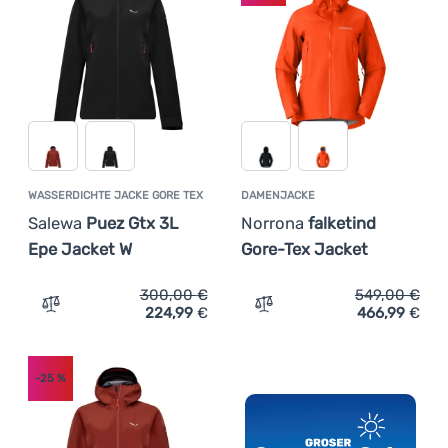
Anmelden /
Registrieren
WASSERDICHTE JACKE GORE TEX
DAMENJACKE
Salewa
Puez Gtx 3L
Norrona
falketind
Epe Jacket W
Gore-Tex Jacket
300,00
€
549,00
€
224,99
€
466,99
€
Zum Vergleich 'Wasserdichte Jacke Gore Tex Salewa Pue
Zum Vergleich 'Damenjacke
-25
%