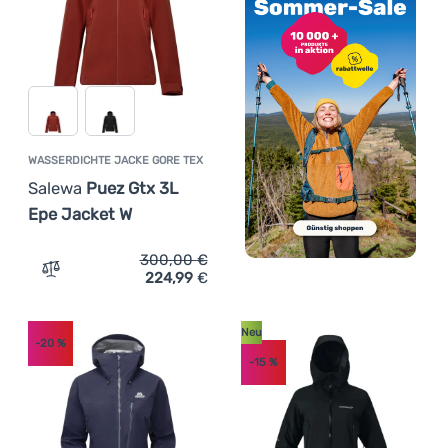
WASSERDICHTE JACKE GORE TEX
Salewa
Puez Gtx 3L
Epe Jacket W
300,00
€
224,99
€
Zum Vergleich 'Wasserdichte Jacke Gore Tex Salewa Pue
Neu
-20
%
-15
%