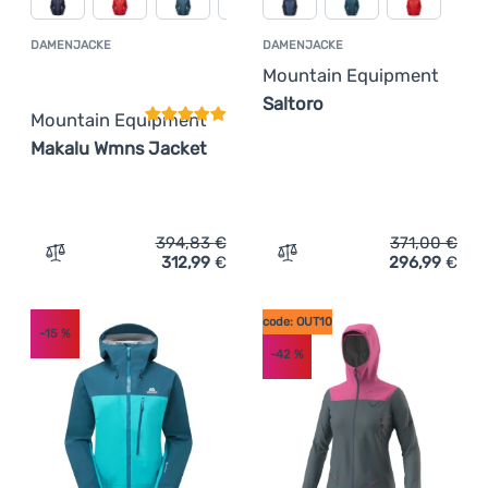
DAMENJACKE
DAMENJACKE
Kundenbewertung
Mountain Equipment
Saltoro
Mountain Equipment
Makalu Wmns Jacket
394,83
€
371,00
€
312,99
€
296,99
€
Zum Vergleich 'Damenjacke Mountain Equipment Makalu
Zum Vergleich 'Damenjack
code: OUT10
-15
%
-42
%