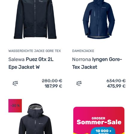
WASSERDICHTE JACKE GORE TEX
DAMENJACKE
Salewa
Puez Gtx 2L
Norrona
lyngen Gore-
Epe Jacket W
Tex Jacket
280,00
€
634,90
€
187,99
€
475,99
€
Zum Vergleich 'Wasserdichte Jacke Gore Tex Salewa Pue
Zum Vergleich 'Damenjack
-30
%