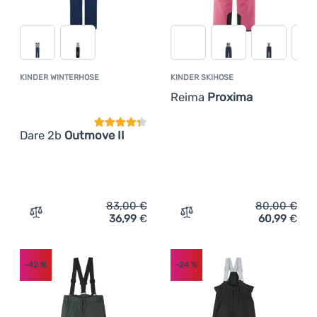
KINDER WINTERHOSE
KINDER SKIHOSE
Kundenbewertung
Reima
Proxima
Dare 2b
Outmove II
83,00
€
80,00
€
36,99
€
60,99
€
Zum Vergleich 'Kinder Winterhose Dare 2b Outmove II' h
Zum Vergleich 'Kinder Ski
-42
%
-24
%