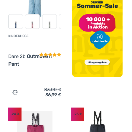
KINDERHOSE
Kundenbewertung
Dare 2b
Outmove II
Pant
83,00
€
36,99
€
Zum Vergleich 'Kinderhose Dare 2b Outmove II Pant' hin
-24
%
-25
%