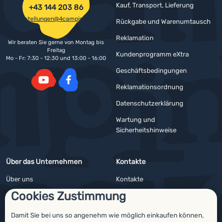
Kauf, Transport, Lieferung
+43 144 203 86
bestellungen@4camping.at
Rückgabe und Warenumtausch
Reklamation
Wir beraten Sie gerne von Montag bis
Freitag
Kundenprogramm eXtra
Mo - Fr: 7:30 - 12:30 und 13:00 - 16:00
Geschäftsbedingungen
Reklamationsordnung
YouTube
Facebook
Datenschutzerklärung
Wartung und
Sicherheitshinweise
Über das Unternehmen
Kontakte
Über uns
Kontakte
Cookies Zustimmung
Impressum
Angebote für Firmen und Vereine
4camping4nature
Newsletter
Damit Sie bei uns so angenehm wie möglich einkaufen können,