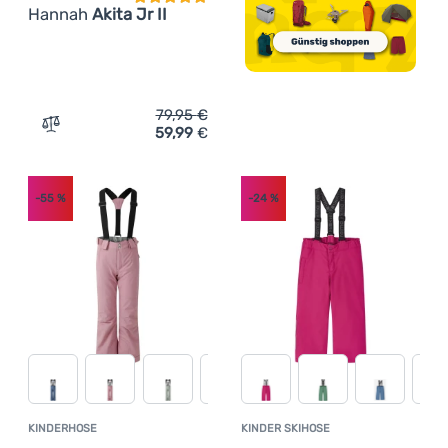
Hannah
Akita Jr II
79,95
€
59,99
€
Zum Vergleich 'Wasserdichte Kinderhosen Hannah Akita J
-55
%
-24
%
KINDERHOSE
KINDER SKIHOSE
Kundenbewertung
Kundenbewer