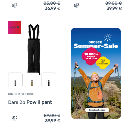
83,00
€
89,00
€
36,99
€
39,99
€
Zum Vergleich 'Kinderhose Dare 2b Outmove II Pant' hin
Zum Vergleich 'Kinder Ski
-55
%
KINDER SKIHOSE
Dare 2b
Pow II pant
89,00
€
39,99
€
Zum Vergleich 'Kinder Skihose Dare 2b Pow II pant' hinz