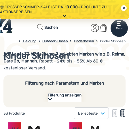
🌞 GROSSER SOMMER-SALE IST DA.
10 000+
PRODUKTE ZU
AKTIONSPREISEN.
Alle Aktionen
Startseite
Benutzerber
Warenkor
🤫 - 10 % AUF AUSGEWÄHLTE CAMPING- & WANDERAUSRÜSTUNG.
Suchen
Menu
Anmelden
Warenkorb
CODE
OUT10
NUTZEN.
Sale
Kleidung
Outdoor-Hosen
Kinderhosen
4camping.at
Kinder Skihosen
🌞 GROSSER SOMMER-SALE IST DA.
10 000+
PRODUKTE ZU
AKTIONSPREISEN.
Kinder Skihosen
Auf Lager
33
Modelle von 7 beliebten Marken
wie z.B
.
Reima
,
Kleidung
Dare 2b
,
Hannah
.
Rabatt - 24% bis - 55% Ab 60 €
Schuhe
kostenloser Versand.
Rucksäcke
Filterung nach Parametern und Marken
Schlafsäcke
Filterung anzeigen
Isomatten
Wie anzeigen
Zelte
Gefundene Produkte
33 Produkte
Beliebteste
eine Kolonne
Hersteller
eine K
zw
Produkte
Ausrüstung
zwei Kolonnen
(
15
)
Reima
Kinder
-55
%
-55
%