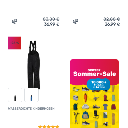
83,00
€
82,88
€
36,99
€
36,99
€
Zum Vergleich 'Kinderhose Dare 2b Outmove II Pant' hin
Zum Vergleich 'Kinderhos
-25
%
WASSERDICHTE KINDERHOSEN
Kundenbewertung