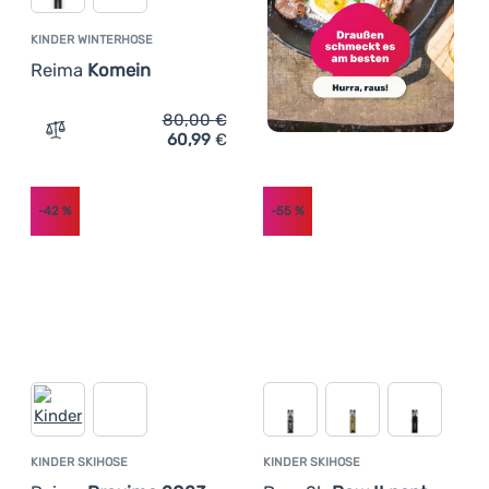
KINDER WINTERHOSE
Reima
Komein
80,00
€
60,99
€
Zum Vergleich 'Kinder Winterhose Reima Komein' hinzuf
-42
%
-55
%
KINDER SKIHOSE
KINDER SKIHOSE