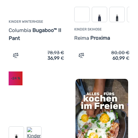
KINDER WINTERHOSE
Columbia
Bugaboo™ II
KINDER SKIHOSE
Reima
Proxima
Pant
78,93
€
80,00
€
36,99
€
60,99
€
Zum Vergleich 'Kinder Winterhose Columbia Bugaboo™ II
Zum Vergleich 'Kinder Ski
-24
%