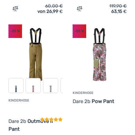
60,00
€
119,90
€
von 26,99
€
63,15
€
Zum Vergleich 'Kinderhose Regatta Tech Mountain Trs' 
Zum Vergleich 'Kinderhose
-55
%
-55
%
KINDERHOSE
Dare 2b
Pow Pant
KINDERHOSE
Kundenbewertung
Dare 2b
Outmove II
Pant