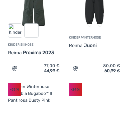
KINDER WINTERHOSE
Reima
Juoni
KINDER SKIHOSE
Reima
Proxima 2023
77,00
€
80,00
€
44,99
€
60,99
€
Zum Vergleich 'Kinder Skihose Reima Proxima 2023' hin
Zum Vergleich 'Kinder Win
-53
%
-24
%