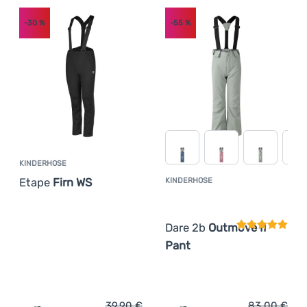
-30
%
-55
%
KINDERHOSE
Etape
Firn WS
KINDERHOSE
Kundenbewer
Dare 2b
Outmove II
Pant
39,90
€
83,00
€