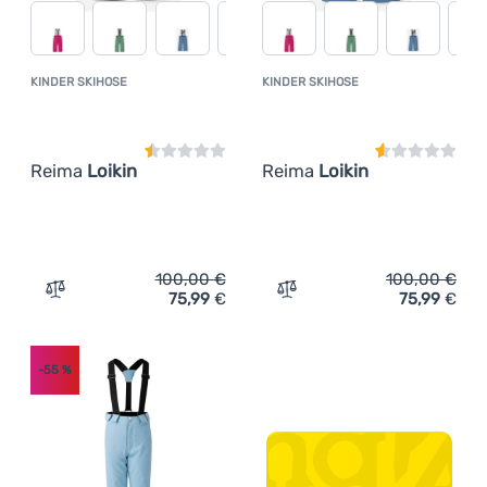
KINDER SKIHOSE
KINDER SKIHOSE
Kundenbewertung
Kundenbewer
Reima
Loikin
Reima
Loikin
100,00
€
100,00
€
75,99
€
75,99
€
Zum Vergleich 'Kinder Skihose Reima Loikin' hinzufügen
Zum Vergleich 'Kinder Ski
-55
%