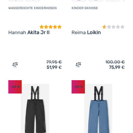
WASSERDICHTE KINDERHOSEN
KINDER SKIHOSE
Kundenbewertung
Kundenbewer
Hannah
Akita Jr II
Reima
Loikin
79,95
€
100,00
€
51,99
€
75,99
€
Zum Vergleich 'Wasserdichte Kinderhosen Hannah Akita J
Zum Vergleich 'Kinder Ski
-24
%
-24
%