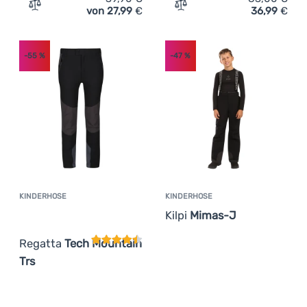
von 27,99
€
36,99
€
Zum Vergleich 'Kinderhose Etape Firn WS' hinzufügen
Zum Vergleich 'Kinderhose
-55
%
-47
%
KINDERHOSE
KINDERHOSE
Kundenbewertung
Kilpi
Mimas-J
Regatta
Tech Mountain
Trs