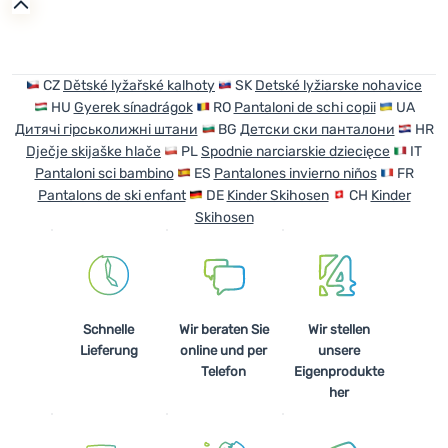
CZ
Dětské lyžařské kalhoty
SK
Detské lyžiarske nohavice
HU
Gyerek sínadrágok
RO
Pantaloni de schi copii
UA
Дитячі гірськолижні штани
BG
Детски ски панталони
HR
Dječje skijaške hlače
PL
Spodnie narciarskie dziecięce
IT
Pantaloni sci bambino
ES
Pantalones invierno niños
FR
Pantalons de ski enfant
DE
Kinder Skihosen
CH
Kinder
Skihosen
Schnelle
Wir beraten Sie
Wir stellen
Lieferung
online und per
unsere
Telefon
Eigenprodukte
her