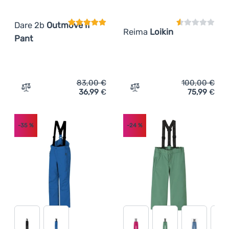
Dare 2b
Outmove II
Reima
Loikin
Pant
83,00
€
100,00
€
36,99
€
75,99
€
Zum Vergleich 'Kinderhose Dare 2b Outmove II Pant' hin
Zum Vergleich 'Kinder Ski
-35
%
-24
%