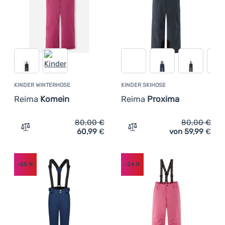
KINDER WINTERHOSE
KINDER SKIHOSE
Reima
Komein
Reima
Proxima
80,00
€
80,00
€
60,99
€
von 59,99
€
Zum Vergleich 'Kinder Winterhose Reima Komein' hinzuf
Zum Vergleich 'Kinder Ski
-55
%
-24
%