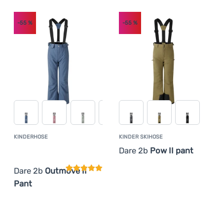
Anmelden /
Registrieren
-55
%
-55
%
KINDERHOSE
KINDER SKIHOSE
Kundenbewertung
Dare 2b
Pow II pant
Dare 2b
Outmove II
Pant