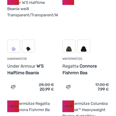
DAMENMÜTZE
WINTERMÜTZE
Under Armour
W'S
Regatta
Connora
Halftime Beanie
Fishrmn Bea
28,00
€
17,00
€
20,99
€
7,99
€
Zum Vergleich 'Damenmütze Under Armour W'S Halftime 
Zum Vergleich 'Wintermüt
-53
%
-24
%