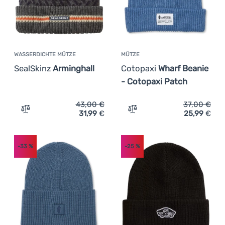
WASSERDICHTE MÜTZE
MÜTZE
SealSkinz
Arminghall
Cotopaxi
Wharf Beanie
- Cotopaxi Patch
43,00
€
37,00
€
31,99
€
25,99
€
Zum Vergleich 'Wasserdichte Mütze SealSkinz Arminghal
Zum Vergleich 'Mütze Coto
-33
%
-25
%