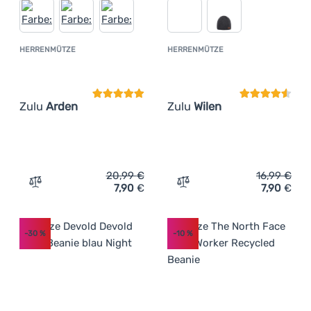
HERRENMÜTZE
HERRENMÜTZE
Kundenbewertung
Kundenbewer
Zulu
Arden
Zulu
Wilen
20,99
€
16,99
€
7,90
€
7,90
€
Zum Vergleich 'Herrenmütze Zulu Arden' hinzufügen
Zum Vergleich 'Herrenmütz
-30
%
-10
%