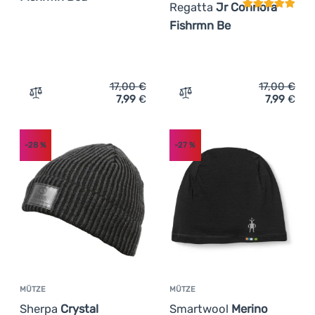
Regatta
Jr Connora
Fishrmn Be
17,00
€
17,00
€
7,99
€
7,99
€
Zum Vergleich 'Wintermütze Regatta Connora Fishrmn B
Zum Vergleich 'Kindermüt
-28
%
-27
%
MÜTZE
MÜTZE
Sherpa
Crystal
Smartwool
Merino