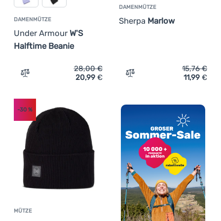
DAMENMÜTZE
Sherpa
Marlow
DAMENMÜTZE
Under Armour
W'S
Halftime Beanie
28,00
€
15,76
€
20,99
€
11,99
€
Zum Vergleich 'Damenmütze Under Armour W'S Halftime 
Zum Vergleich 'Damenmüt
-30
%
MÜTZE