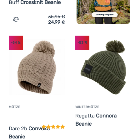
Buff
Crossknit Beanie
35,95
€
24,99
€
Zum Vergleich 'Mütze Buff Crossknit Beanie' hinzufügen
-54
%
-53
%
MÜTZE
WINTERMÜTZE
Kundenbewertung
Regatta
Connora
Beanie
Dare 2b
Convoke
Beanie