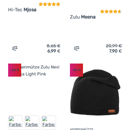
Hi-Tec
Mjosa
Zulu
Meena
8,65
€
20,99
€
6,99
€
7,90
€
Zum Vergleich 'Wintermütze Hi-Tec Mjosa' hinzufügen
Zum Vergleich 'Damenmütz
-68
%
-66
%
HERRENMÜTZE