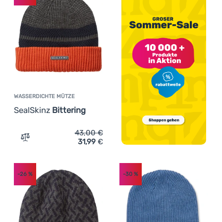
WASSERDICHTE MÜTZE
SealSkinz
Bittering
43,00
€
31,99
€
Zum Vergleich 'Wasserdichte Mütze SealSkinz Bittering'
-26
%
-30
%