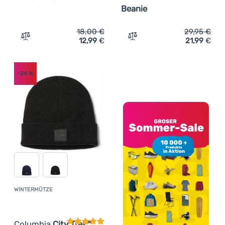
Beanie
18,00
€
29,95
€
12,99
€
21,99
€
Zum Vergleich 'Mütze Sherpa Crystal' hinzufügen
Zum Vergleich 'Mütze Sma
-24
%
WINTERMÜTZE
Kundenbewertung
Columbia
City Trek™