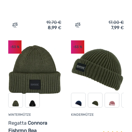
19,70
€
17,00
€
8,99
€
7,99
€
Zum Vergleich 'Mütze Dare 2b Convoke Beanie' hinzufüg
Zum Vergleich 'Wintermüt
-53
%
-53
%
WINTERMÜTZE
KINDERMÜTZE
Kundenbewer
Regatta
Connora
Fishrmn Bea