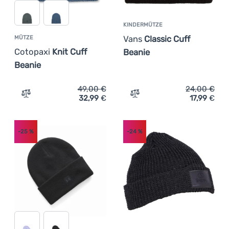
KINDERMÜTZE
Vans
Classic Cuff
MÜTZE
Cotopaxi
Knit Cuff
Beanie
Beanie
49,00
€
24,00
€
32,99
€
17,99
€
Zum Vergleich 'Mütze Cotopaxi Knit Cuff Beanie' hinzuf
Zum Vergleich 'Kindermütz
-25
%
-24
%