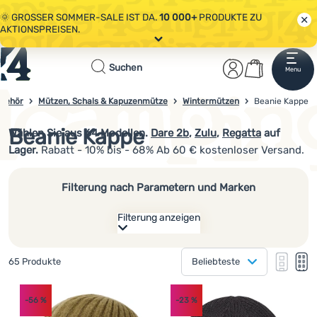
🌞 GROSSER SOMMER-SALE IST DA.
10 000+
PRODUKTE ZU
AKTIONSPREISEN.
Alle Aktionen
Startseite
Benutzerber
Warenkor
🤫 - 10 % AUF AUSGEWÄHLTE CAMPING- & WANDERAUSRÜSTUNG.
Suchen
Menu
Anmelden
Warenkorb
CODE
OUT10
NUTZEN.
Sale
ubehör
Mützen, Schals & Kapuzenmütze
Wintermützen
4camping.at
Beanie Kappe
🌞 GROSSER SOMMER-SALE IST DA.
10 000+
PRODUKTE ZU
AKTIONSPREISEN.
Beanie Kappe
Wählen Sie aus
64
Modellen.
Dare 2b
,
Zulu
,
Regatta
auf
Kleidung
Lager.
Rabatt - 10% bis - 68% Ab 60 € kostenloser Versand.
Schuhe
Filterung nach Parametern und Marken
Rucksäcke
Filterung anzeigen
Schlafsäcke
Wie anzeigen
Isomatten
Gefundene Produkte
65 Produkte
Beliebteste
eine Kolonne
Hersteller
Zelte
eine K
zw
Produkte
zwei Kolonnen
(
13
)
Dare 2b
Kleidungsmaterial
-56
%
-23
%
Ausrüstung
(
13
)
Zulu