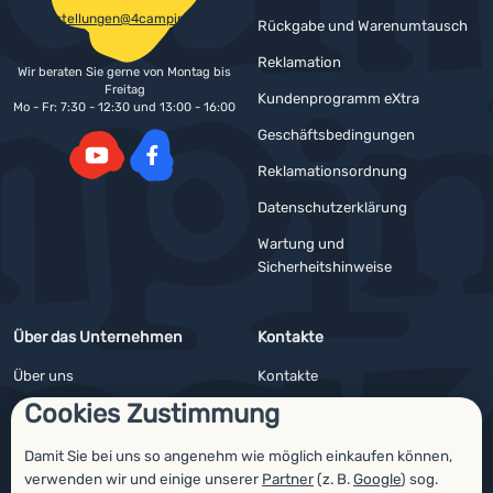
bestellungen@4camping.at
Rückgabe und Warenumtausch
Reklamation
Wir beraten Sie gerne von Montag bis
Freitag
Kundenprogramm eXtra
Mo - Fr: 7:30 - 12:30 und 13:00 - 16:00
Geschäftsbedingungen
Reklamationsordnung
YouTube
Facebook
Datenschutzerklärung
Wartung und
Sicherheitshinweise
Über das Unternehmen
Kontakte
Über uns
Kontakte
Cookies Zustimmung
Impressum
Angebote für Firmen und Vereine
4camping4nature
Newsletter
Damit Sie bei uns so angenehm wie möglich einkaufen können,
verwenden wir und einige unserer
Partner
(z. B.
Google
) sog.
Unsere Tester