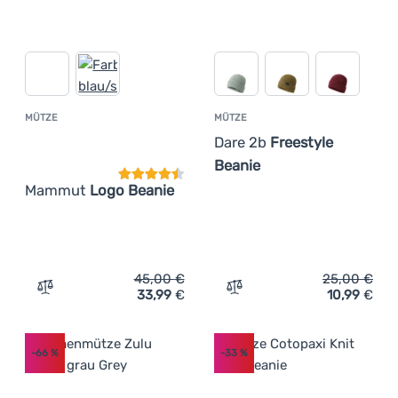
MÜTZE
MÜTZE
Kundenbewertung
Dare 2b
Freestyle
Beanie
Mammut
Logo Beanie
45,00
€
25,00
€
33,99
€
10,99
€
Zum Vergleich 'Mütze Mammut Logo Beanie' hinzufügen
Zum Vergleich 'Mütze Dare
-66
%
-33
%