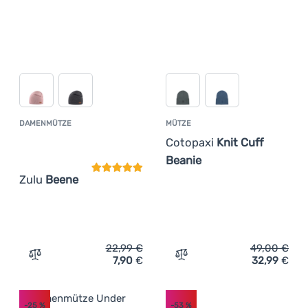
DAMENMÜTZE
MÜTZE
Kundenbewertung
Cotopaxi
Knit Cuff
Beanie
Zulu
Beene
22,99
€
49,00
€
7,90
€
32,99
€
Zum Vergleich 'Damenmütze Zulu Beene' hinzufügen
Zum Vergleich 'Mütze Coto
-25
%
-53
%