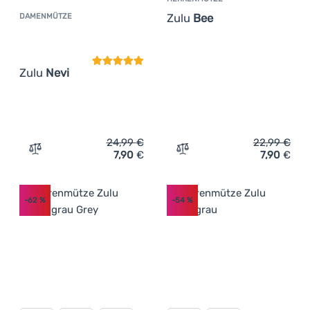
Zulu
Bee
DAMENMÜTZE
Kundenbewertung
Zulu
Nevi
24,99
€
22,99
€
7,90
€
7,90
€
Zum Vergleich 'Damenmütze Zulu Nevi' hinzufügen
Zum Vergleich 'Herrenmüt
-62
%
-54
%