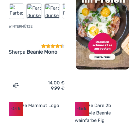
WINTERMÜTZE
Kundenbewertung
Sherpa
Beanie Mono
14,00
€
9,99
€
Zum Vergleich 'Wintermütze Sherpa Beanie Mono' hinzu
-24
%
-56
%