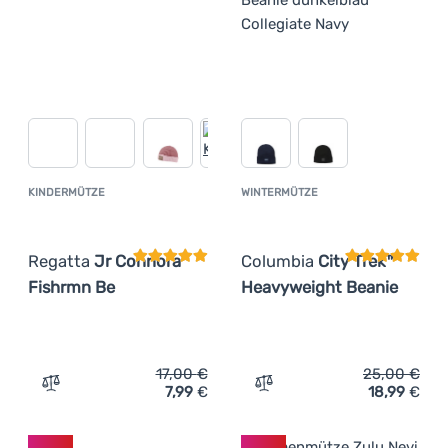
KINDERMÜTZE
WINTERMÜTZE
Kundenbewertung
Kundenbewer
Regatta
Jr Connora
Columbia
City Trek™
Fishrmn Be
Heavyweight Beanie
17,00
€
25,00
€
7,99
€
18,99
€
Zum Vergleich 'Kindermütze Regatta Jr Connora Fishrmn
Zum Vergleich 'Wintermüt