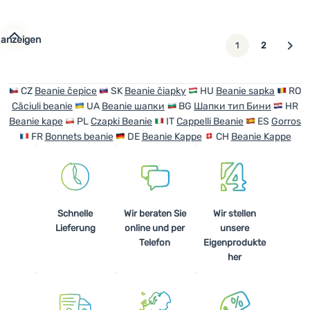
 anzeigen
weiter
1
2
CZ
Beanie čepice
SK
Beanie čiapky
HU
Beanie sapka
RO
Căciuli beanie
UA
Beanie шапки
BG
Шапки тип Бини
HR
Beanie kape
PL
Czapki Beanie
IT
Cappelli Beanie
ES
Gorros
FR
Bonnets beanie
DE
Beanie Kappe
CH
Beanie Kappe
Schnelle
Wir beraten Sie
Wir stellen
Lieferung
online und per
unsere
Telefon
Eigenprodukte
her