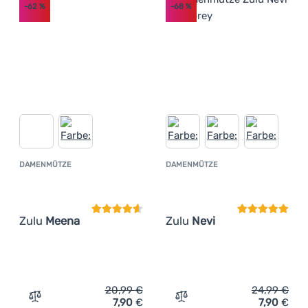
-62
%
-68
%
DAMENMÜTZE
DAMENMÜTZE
Kundenbewertung
Kundenbewer
Zulu
Meena
Zulu
Nevi
20,99
€
24,99
€
7,90
€
7,90
€
Zum Vergleich 'Damenmütze Zulu Meena' hinzufügen
Zum Vergleich 'Damenmütz