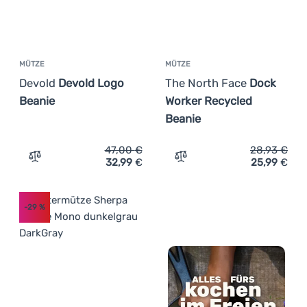
MÜTZE
MÜTZE
Devold
Devold Logo
The North Face
Dock
Beanie
Worker Recycled
Beanie
47,00
€
28,93
€
32,99
€
25,99
€
Zum Vergleich 'Mütze Devold Devold Logo Beanie' hinzu
Zum Vergleich 'Mütze The
-29
%