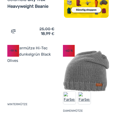
Heavyweight Beanie
25,00
€
18,99
€
Zum Vergleich 'Wintermütze Columbia City Trek™ Heavyw
-19
%
-62
%
WINTERMÜTZE
Kundenbewertung
DAMENMÜTZE
Kundenbewer