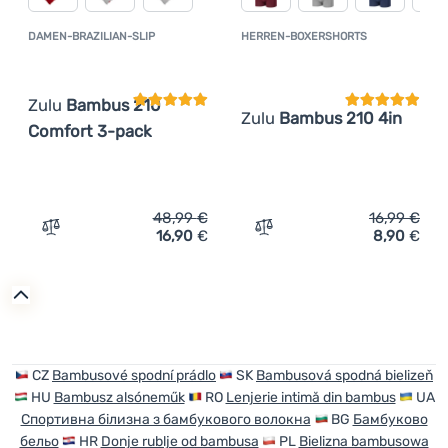
DAMEN-BRAZILIAN-SLIP
HERREN-BOXERSHORTS
Kundenbewertung
Kundenbewer
Zulu
Bambus 210
Zulu
Bambus 210 4in
Comfort 3-pack
48,99
€
16,99
€
16,90
€
8,90
€
Zum Vergleich 'Damen-Brazilian-Slip Zulu Bambus 210 C
Zum Vergleich 'Herren-Bo
CZ
Bambusové spodní prádlo
SK
Bambusová spodná bielizeň
HU
Bambusz alsóneműk
RO
Lenjerie intimă din bambus
UA
Спортивна білизна з бамбукового волокна
BG
Бамбуково
бельо
HR
Donje rublje od bambusa
PL
Bielizna bambusowa