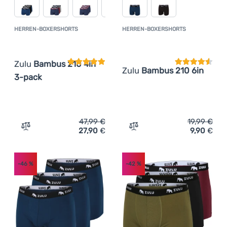
HERREN-BOXERSHORTS
HERREN-BOXERSHORTS
Kundenbewertung
Kundenbewer
Zulu
Bambus 210 4in
Zulu
Bambus 210 6in
3-pack
47,99
€
19,99
€
27,90
€
9,90
€
Zum Vergleich 'Herren-Boxershorts Zulu Bambus 210 4in
Zum Vergleich 'Herren-Bo
-46
%
-42
%