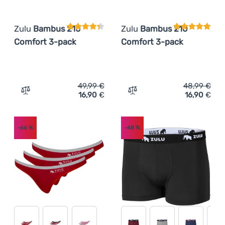
Zulu
Bambus 210
Zulu
Bambus 210
Comfort 3-pack
Comfort 3-pack
49,99
€
48,99
€
16,90
€
16,90
€
Zum Vergleich 'Damenhöschen Zulu Bambus 210 Comfort
Zum Vergleich 'Damen-Bra
-66
%
-48
%