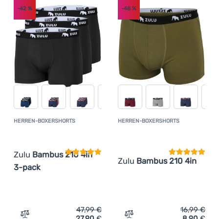
-42
%
-48
%
HERREN-BOXERSHORTS
HERREN-BOXERSHORTS
Kundenbewertung
Kundenbewer
Zulu
Bambus 210 4in
Zulu
Bambus 210 4in
3-pack
47,99
€
16,99
€
27,90
€
8,90
€