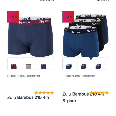
Zum Vergleich 'Herren-Boxershorts Zulu Bambus 210 4in
Zum Vergleich 'Herren-Bo
-48
%
-42
%
HERREN-BOXERSHORTS
HERREN-BOXERSHORTS
Kundenbewertung
Kundenbewer
Zulu
Bambus 210 4in
Zulu
Bambus 210 4in
3-pack