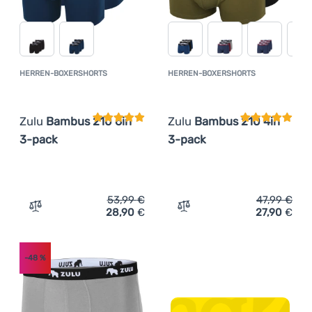
HERREN-BOXERSHORTS
HERREN-BOXERSHORTS
Kundenbewertung
Kundenbewer
Zulu
Bambus 210 6in
Zulu
Bambus 210 4in
3-pack
3-pack
53,99
€
47,99
€
28,90
€
27,90
€
Zum Vergleich 'Herren-Boxershorts Zulu Bambus 210 6in
Zum Vergleich 'Herren-Bo
-48
%