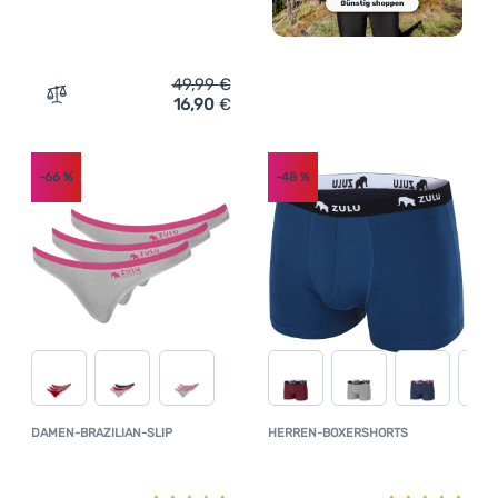
49,99
€
16,90
€
Zum Vergleich 'Damenhöschen Zulu Bambus 210 Comfort
-66
%
-48
%
DAMEN-BRAZILIAN-SLIP
HERREN-BOXERSHORTS
Kundenbewertung
Kundenbewer