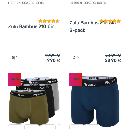
HERREN-BOXERSHORTS
HERREN-BOXERSHORTS
Kundenbewertung
Kundenbewer
Zulu
Bambus 210 6in
Zulu
Bambus 210 6in
3-pack
19,99
€
53,99
€
9,90
€
28,90
€
Zum Vergleich 'Herren-Boxershorts Zulu Bambus 210 6in
Zum Vergleich 'Herren-Bo
-42
%
-50
%