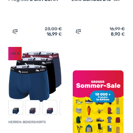
23,00
€
16,99
€
16,99
€
8,90
€
Zum Vergleich 'Bamboo Boxershorts Progress E SKN 28
Zum Vergleich 'Herren-Bo
-42
%
HERREN-BOXERSHORTS
Kundenbewertung