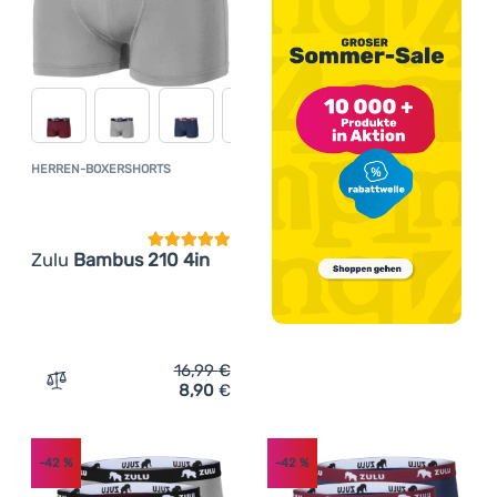
HERREN-BOXERSHORTS
Kundenbewertung
Zulu
Bambus 210 4in
16,99
€
8,90
€
Zum Vergleich 'Herren-Boxershorts Zulu Bambus 210 4in
-42
%
-42
%