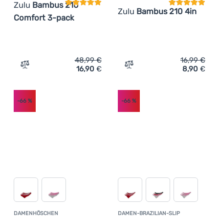
Zulu
Bambus 210
Zulu
Bambus 210 4in
Comfort 3-pack
48,99
€
16,99
€
16,90
€
8,90
€
Zum Vergleich 'Damen-Brazilian-Slip Zulu Bambus 210 C
Zum Vergleich 'Herren-Bo
-66
%
-66
%
DAMENHÖSCHEN
DAMEN-BRAZILIAN-SLIP
Kundenbewertung
Kundenbewer