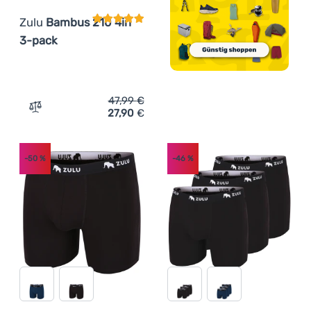
Zulu
Bambus 210 4in
3-pack
47,99
€
27,90
€
Zum Vergleich 'Herren-Boxershorts Zulu Bambus 210 4in
-50
%
-46
%