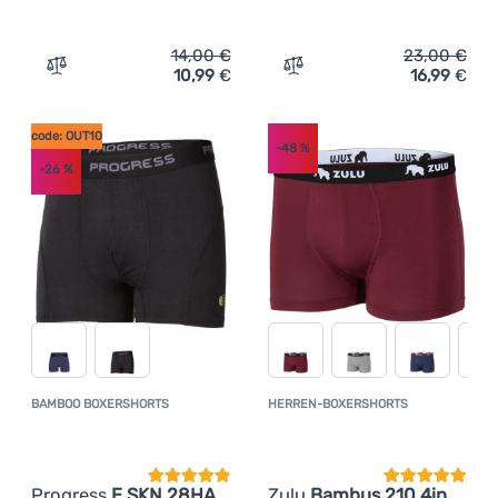
Anmelden /
Registrieren
14,00
€
23,00
€
10,99
€
16,99
€
Zum Vergleich 'Damen-Funktionsslips Progress E KLHZ 
Zum Vergleich 'Bamboo Bo
code: OUT10
-48
%
-26
%
BAMBOO BOXERSHORTS
HERREN-BOXERSHORTS
Kundenbewertung
Kundenbewer
Progress
E SKN 28HA
Zulu
Bambus 210 4in