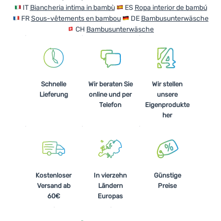
IT
Biancheria intima in bambù
ES
Ropa interior de bambú
FR
Sous-vêtements en bambou
DE
Bambusunterwäsche
CH
Bambusunterwäsche
Schnelle
Wir beraten Sie
Wir stellen
Lieferung
online und per
unsere
Telefon
Eigenprodukte
her
Kostenloser
In vierzehn
Günstige
Versand ab
Ländern
Preise
60€
Europas