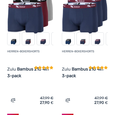
HERREN-BOXERSHORTS
HERREN-BOXERSHORTS
Kundenbewertung
Kundenbewer
Zulu
Bambus 210 4in
Zulu
Bambus 210 4in
3-pack
3-pack
47,99
€
47,99
€
27,90
€
27,90
€
Zum Vergleich 'Herren-Boxershorts Zulu Bambus 210 4in
Zum Vergleich 'Herren-Bo