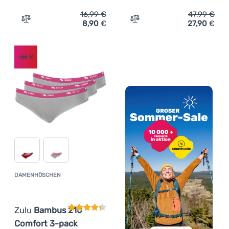
16,99
€
47,99
€
8,90
€
27,90
€
Zum Vergleich 'Herren-Boxershorts Zulu Bambus 210 4in
Zum Vergleich 'Herren-Bo
-66
%
DAMENHÖSCHEN
Kundenbewertung
Zulu
Bambus 210
Comfort 3-pack