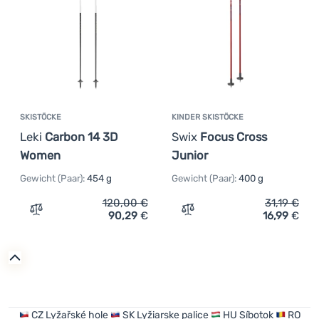
SKISTÖCKE
KINDER SKISTÖCKE
Leki
Carbon 14 3D
Swix
Focus Cross
Women
Junior
Gewicht (Paar):
454 g
Gewicht (Paar):
400 g
120,00
€
31,19
€
90,29
€
16,99
€
Zum Vergleich 'Skistöcke Leki Carbon 14 3D Women' hin
Zum Vergleich 'Kinder Ski
CZ
Lyžařské hole
SK
Lyžiarske palice
HU
Síbotok
RO