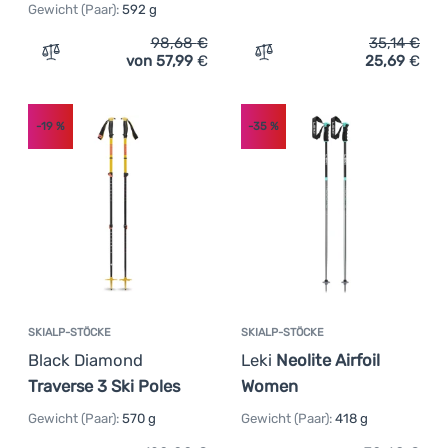
Gewicht (Paar):
592 g
Anmelden /
98,68
€
35,14
€
Registrieren
von 57,99
€
25,69
€
Zum Vergleich 'Skialp-Stöcke Black Diamond Traverse Sk
Zum Vergleich 'Kinder Skis
-19
%
-35
%
SKIALP-STÖCKE
SKIALP-STÖCKE
Black Diamond
Leki
Neolite Airfoil
Traverse 3 Ski Poles
Women
Gewicht (Paar):
570 g
Gewicht (Paar):
418 g