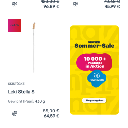
120,00
€
70,68
€
96,89
€
45,99
€
Zum Vergleich 'Skialp-Stöcke Black Diamond Traverse 3 
Zum Vergleich 'Skialp-Stö
-24
%
SKISTÖCKE
Leki
Stella S
Gewicht (Paar):
430 g
85,00
€
64,59
€
Zum Vergleich 'Skistöcke Leki Stella S' hinzufügen