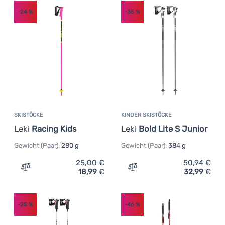
-24
%
-35
%
SKISTÖCKE
KINDER SKISTÖCKE
Leki
Racing Kids
Leki
Bold Lite S Junior
Gewicht (Paar):
280 g
Gewicht (Paar):
384 g
25,00
€
50,94
€
18,99
€
32,99
€
Zum Vergleich 'Skistöcke Leki Racing Kids' hinzufügen
Zum Vergleich 'Kinder Skis
-25
%
-46
%