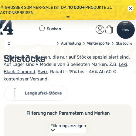
🌞 GROSSER SOMMER-SALE IST DA.
10 000+
PRODUKTE ZU
AKTIONSPREISEN.
Alle Aktionen
Startseite
Benutzerber
Warenkor
🤫 - 10 % AUF AUSGEWÄHLTE CAMPING- & WANDERAUSRÜSTUNG.
Suchen
Menu
Anmelden
Warenkorb
CODE
OUT10
NUTZEN.
Sale
Ausrüstung
Wintersporte
4camping.at
Skistöcke
🌞 GROSSER SOMMER-SALE IST DA.
10 000+
PRODUKTE ZU
AKTIONSPREISEN.
Skistöcke
Skistöcke von Marken, die nur auf Stöcke spezialisiert sind.
Kleidung
Auf Lager sind 9 Modelle von 3 beliebten Marken. Z.B.
Leki
,
Schuhe
Black Diamond
,
Swix
. Rabatt - 19% bis - 46% Ab 60 €
kostenloser Versand.
Rucksäcke
Langlaufski-Stöcke
Schlafsäcke
Isomatten
Filterung nach Parametern und Marken
Zelte
Filterung anzeigen
Ausrüstung