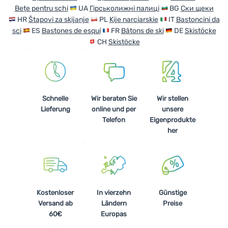
Bețe pentru schi
UA
Гірськолижні палиці
BG
Ски щеки
HR
Štapovi za skijanje
PL
Kije narciarskie
IT
Bastoncini da
sci
ES
Bastones de esquí
FR
Bâtons de ski
DE
Skistöcke
CH
Skistöcke
Schnelle
Wir beraten Sie
Wir stellen
Lieferung
online und per
unsere
Telefon
Eigenprodukte
her
Kostenloser
In vierzehn
Günstige
Versand ab
Ländern
Preise
60€
Europas