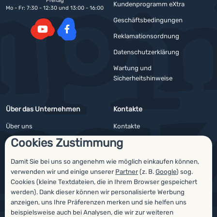
Freitag
Kundenprogramm eXtra
Mo - Fr: 7:30 - 12:30 und 13:00 - 16:00
Geschäftsbedingungen
Reklamationsordnung
YouTube
Facebook
Datenschutzerklärung
Wartung und
Sicherheitshinweise
Über das Unternehmen
Kontakte
Über uns
Kontakte
Cookies Zustimmung
Impressum
Angebote für Firmen und Vereine
4camping4nature
Newsletter
Damit Sie bei uns so angenehm wie möglich einkaufen können,
verwenden wir und einige unserer
Partner
(z. B.
Google
) sog.
Unsere Tester
Cookies (kleine Textdateien, die in Ihrem Browser gespeichert
werden). Dank dieser können wir personalisierte Werbung
anzeigen, uns Ihre Präferenzen merken und sie helfen uns
beispielsweise auch bei Analysen, die wir zur weiteren