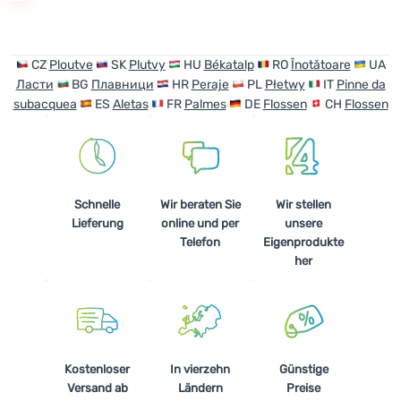
Anmelden /
Registrieren
CZ
Ploutve
SK
Plutvy
HU
Békatalp
RO
Înotătoare
UA
Ласти
BG
Плавници
HR
Peraje
PL
Płetwy
IT
Pinne da
subacquea
ES
Aletas
FR
Palmes
DE
Flossen
CH
Flossen
Schnelle
Wir beraten Sie
Wir stellen
Lieferung
online und per
unsere
Telefon
Eigenprodukte
her
Kostenloser
In vierzehn
Günstige
Versand ab
Ländern
Preise