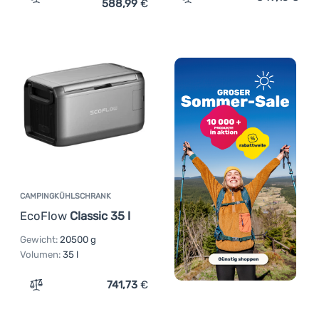
588,99
€
Zum Vergleich 'Kompressor-Kühlschrank Brunner Polary
Zum Vergleich 'Campingkü
CAMPINGKÜHLSCHRANK
EcoFlow
Classic 35 l
Gewicht:
20500 g
Volumen:
35 l
741,73
€
Zum Vergleich 'Campingkühlschrank EcoFlow Classic 35 