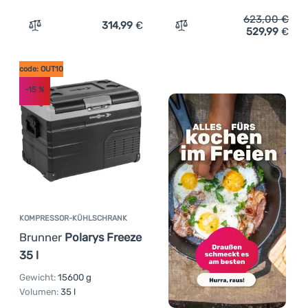
623,00
€
314,99
€
529,99
€
Zum Vergleich 'Kompressor-Kühlschrank Mestic Autokü
Zum Vergleich 'Kompresso
code: OUT10
-15
%
KOMPRESSOR-KÜHLSCHRANK
Brunner
Polarys Freeze
35 l
Gewicht:
15600 g
Volumen:
35 l