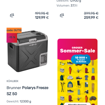
Gewicht:
12900 g
Volumen:
37,1 l
199,95
€
399,95
€
129,99
€
259,99
€
Zum Vergleich 'Wiederaufladbare Batterien Outwell Arcti
Zum Vergleich 'Kompressor
code: OUT10
-15
%
KÜHLBOX
Brunner
Polarys Freeze
SZ 50
Gewicht:
12300 g