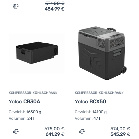
571,00
€
484,99
€
Zum Vergleich 'Kompressor-Kühlschrank Brunner Polarys
KOMPRESSOR-KÜHLSCHRANK
KOMPRESSOR-KÜHLSCHRANK
Yolco
CB30A
Yolco
BCX50
Gewicht:
16500 g
Gewicht:
14100 g
Volumen:
24 l
Volumen:
47 l
675,00
€
574,00
€
641,29
€
545,29
€
Zum Vergleich 'Kompressor-Kühlschrank Yolco CB30A' 
Zum Vergleich 'Kompresso