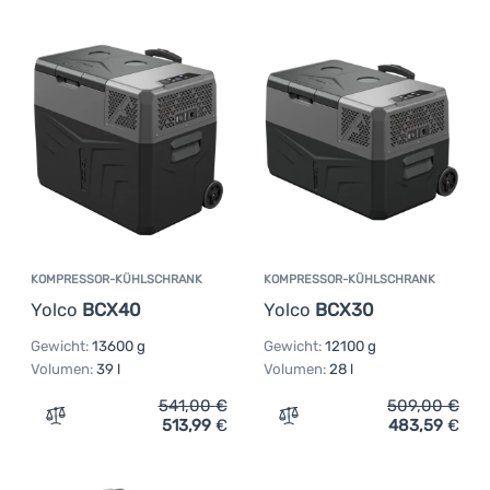
KOMPRESSOR-KÜHLSCHRANK
KOMPRESSOR-KÜHLSCHRANK
Yolco
BCX40
Yolco
BCX30
Gewicht:
13600 g
Gewicht:
12100 g
Volumen:
39 l
Volumen:
28 l
541,00
€
509,00
€
513,99
€
483,59
€
Zum Vergleich 'Kompressor-Kühlschrank Yolco BCX40' 
Zum Vergleich 'Kompresso