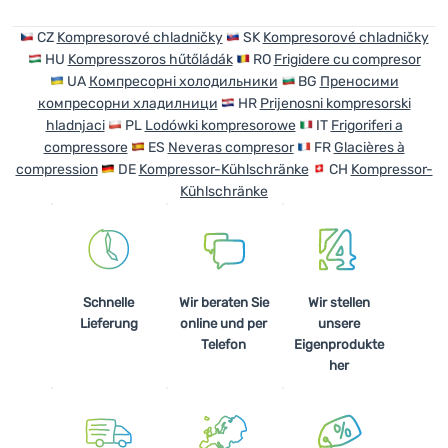
CZ
Kompresorové chladničky
SK
Kompresorové chladničky
HU
Kompresszoros hűtőládák
RO
Frigidere cu compresor
UA
Компресорні холодильники
BG
Преносими
компресорни хладилници
HR
Prijenosni kompresorski
hladnjaci
PL
Lodówki kompresorowe
IT
Frigoriferi a
compressore
ES
Neveras compresor
FR
Glacières à
compression
DE
Kompressor-Kühlschränke
CH
Kompressor-
Kühlschränke
Schnelle
Wir beraten Sie
Wir stellen
Lieferung
online und per
unsere
Telefon
Eigenprodukte
her