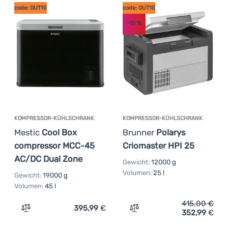
code: OUT10
code: OUT10
-15
%
KOMPRESSOR-KÜHLSCHRANK
KOMPRESSOR-KÜHLSCHRANK
Mestic
Cool Box
Brunner
Polarys
compressor MCC-45
Criomaster HPI 25
AC/DC Dual Zone
Gewicht:
12000 g
Volumen:
25 l
Gewicht:
19000 g
Volumen:
45 l
415,00
€
395,99
€
352,99
€
Zum Vergleich 'Kompressor-Kühlschrank Mestic Cool B
Zum Vergleich 'Kompresso