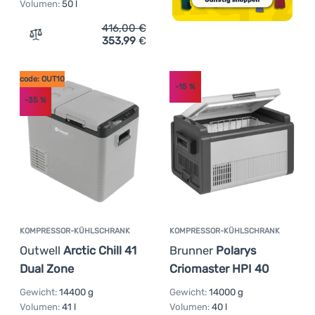
Volumen:
50 l
416,00
€
353,99
€
Zum Vergleich 'Kühlbox Brunner Polarys Freeze SZ 50' 
code: OUT10
-15
%
-35
%
KOMPRESSOR-KÜHLSCHRANK
KOMPRESSOR-KÜHLSCHRANK
Outwell
Arctic Chill 41
Brunner
Polarys
Dual Zone
Criomaster HPI 40
Gewicht:
14400 g
Gewicht:
14000 g
Volumen:
41 l
Volumen:
40 l