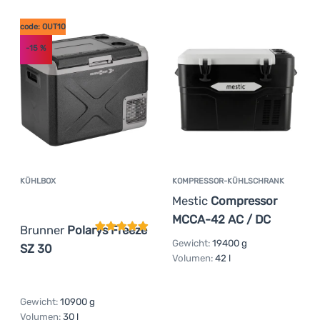
code: OUT10
-15
%
KÜHLBOX
KOMPRESSOR-KÜHLSCHRANK
Kundenbewertung
Mestic
Compressor
MCCA-42 AC / DC
Brunner
Polarys Freeze
Gewicht:
19400 g
SZ 30
Volumen:
42 l
Gewicht:
10900 g
Volumen:
30 l