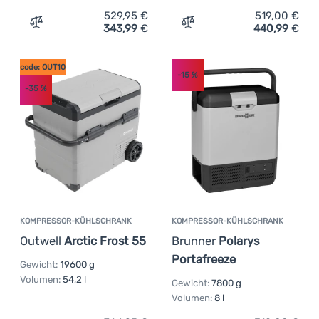
529,95
€
519,00
€
343,99
€
440,99
€
Zum Vergleich 'Kompressor-Kühlschrank Outwell Arctic C
Zum Vergleich 'Kompresso
code: OUT10
-15
%
-35
%
KOMPRESSOR-KÜHLSCHRANK
KOMPRESSOR-KÜHLSCHRANK
Outwell
Arctic Frost 55
Brunner
Polarys
Portafreeze
Gewicht:
19600 g
Volumen:
54,2 l
Gewicht:
7800 g
Volumen:
8 l