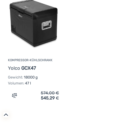
KOMPRESSOR-KÜHLSCHRANK
Yolco
GCX47
Gewicht:
18000 g
Volumen:
47 l
574,00
€
545,29
€
Zum Vergleich 'Kompressor-Kühlschrank Yolco GCX47' h