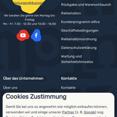
bestellungen@4camping.at
Rückgabe und Warenumtausch
Reklamation
Wir beraten Sie gerne von Montag bis
Freitag
Kundenprogramm eXtra
Mo - Fr: 7:30 - 12:30 und 13:00 - 16:00
Geschäftsbedingungen
Reklamationsordnung
YouTube
Facebook
Datenschutzerklärung
Wartung und
Sicherheitshinweise
Über das Unternehmen
Kontakte
Über uns
Kontakte
Cookies Zustimmung
Impressum
Angebote für Firmen und Vereine
4camping4nature
Newsletter
Damit Sie bei uns so angenehm wie möglich einkaufen können,
verwenden wir und einige unserer
Partner
(z. B.
Google
) sog.
Unsere Tester