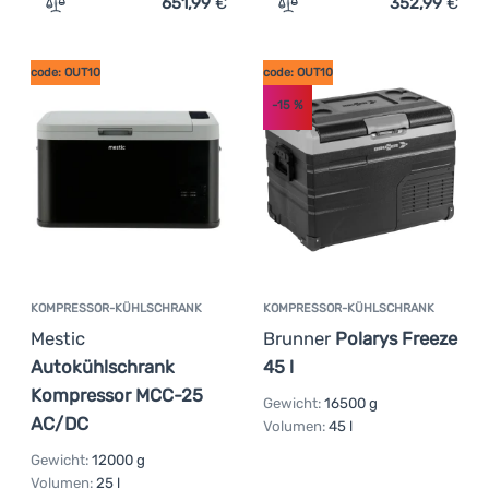
651,99
€
352,99
€
Zum Vergleich 'Kompressor-Kühlschrank Mestic Compr
Zum Vergleich 'Kompress
code: OUT10
code: OUT10
-15
%
KOMPRESSOR-KÜHLSCHRANK
KOMPRESSOR-KÜHLSCHRANK
Mestic
Brunner
Polarys Freeze
Autokühlschrank
45 l
Kompressor MCC-25
Gewicht:
16500 g
AC/DC
Volumen:
45 l
Gewicht:
12000 g
Volumen:
25 l