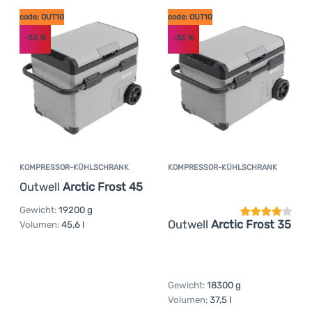
code: OUT10
code: OUT10
-33
%
-35
%
KOMPRESSOR-KÜHLSCHRANK
KOMPRESSOR-KÜHLSCHRANK
Kundenbewer
Outwell
Arctic Frost 45
Gewicht:
19200 g
Outwell
Arctic Frost 35
Volumen:
45,6 l
Gewicht:
18300 g
Volumen:
37,5 l