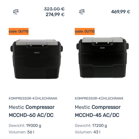
323,00
€
469,99
€
274,99
€
Zum Vergleich 'Kühlbox Brunner Polarys Freeze SZ 30' 
Zum Vergleich 'Kompress
code: OUT10
code: OUT10
KOMPRESSOR-KÜHLSCHRANK
KOMPRESSOR-KÜHLSCHRANK
Mestic
Compressor
Mestic
Compressor
MCCHD-60 AC/DC
MCCHD-45 AC/DC
Gewicht:
19000 g
Gewicht:
17200 g
Volumen:
56 l
Volumen:
43 l