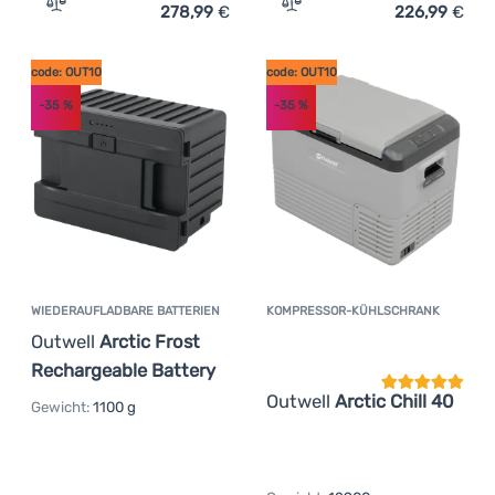
278,99
€
226,99
€
Zum Vergleich 'Kompressor-Kühlschrank Outwell Arctic C
Zum Vergleich 'Kompressor
Anmelden /
Registrieren
code: OUT10
code: OUT10
-35
%
-35
%
WIEDERAUFLADBARE BATTERIEN
KOMPRESSOR-KÜHLSCHRANK
Kundenbewer
Outwell
Arctic Frost
Rechargeable Battery
Outwell
Arctic Chill 40
Gewicht:
1100 g