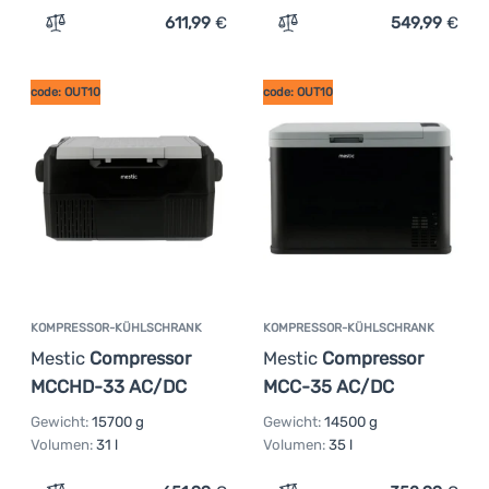
611,99
€
549,99
€
Zum Vergleich 'Kompressor-Kühlschrank Mestic Compr
Zum Vergleich 'Kompress
code: OUT10
code: OUT10
KOMPRESSOR-KÜHLSCHRANK
KOMPRESSOR-KÜHLSCHRANK
Mestic
Compressor
Mestic
Compressor
MCCHD-33 AC/DC
MCC-35 AC/DC
Gewicht:
15700 g
Gewicht:
14500 g
Volumen:
31 l
Volumen:
35 l