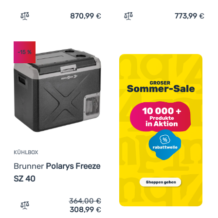
870,99
€
773,99
€
Zum Vergleich 'Kompressor-Kühlschrank Mestic Coolb
Zum Vergleich 'Kompress
-15
%
KÜHLBOX
Brunner
Polarys Freeze
SZ 40
364,00
€
308,99
€
Zum Vergleich 'Kühlbox Brunner Polarys Freeze SZ 40' 