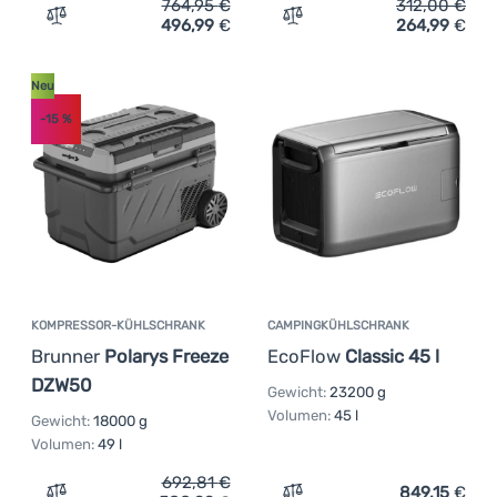
764,95
€
312,00
€
496,99
€
264,99
€
Zum Vergleich 'Kompressor-Kühlschrank Outwell Arctic 
Zum Vergleich 'Kompresso
Neu
-15
%
KOMPRESSOR-KÜHLSCHRANK
CAMPINGKÜHLSCHRANK
Brunner
Polarys Freeze
EcoFlow
Classic 45 l
DZW50
Gewicht:
23200 g
Volumen:
45 l
Gewicht:
18000 g
Volumen:
49 l
692,81
€
849,15
€