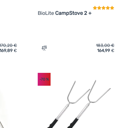
BioLite
CampStove 2 +
170,20
€
183,00
€
169,89
€
164,99
€
e Höfats Beerbox' hinzufügen
Zum Vergleich 'Holzofen BioLite CampSto
-70
%