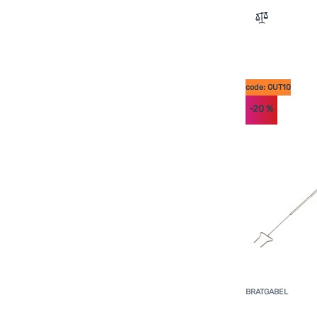
Zum Verglei
code: OUT10
-20
%
BRATGABEL