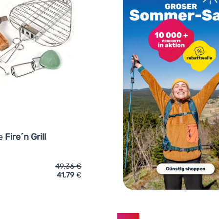
re
Fire´n Grill
49,36
€
41,79
€
ch 'Grillrost Light My Fire Fire´n Grill' hinzufügen