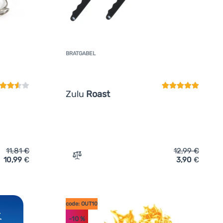
BRATGABEL
undenbewertung
Kundenbewertun
Zulu
Roast
11,81
€
12,99
€
10,99
€
3,90
€
Light My Fire Grandpa's FireFork 2-pack' hinzufügen
Zum Vergleich 'Bratgabel Zulu Roast' hin
code: OUT10
-10
%