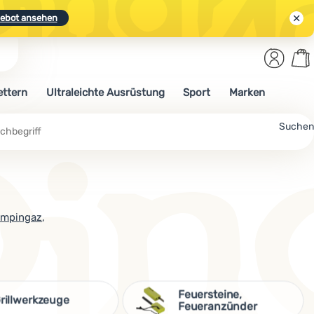
ebot ansehen
Benut
Wa
N.
Entdecken
Anmelden
War
ettern
Ultraleichte Ausrüstung
Sport
Marken
ebot ansehen
che
Suchen
mpingaz
,
Feuersteine,
rillwerkzeuge
Feueranzünder