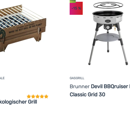
-15
%
ALE
GASGRILL
Kundenbewertung
Brunner
Devil BBQruiser
Classic Grid 30
kologischer Grill