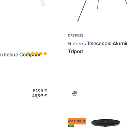
DREIFUSS
Kundenbewertung
Robens
Telescopic Alum
Tripod
arbecue Compact
51,95
€
43,99
€
ich 'Faltgrill Bo-Camp Barbecue Compact deluxe rvs' hinzufüge
Zum Vergleich 'Dreifuß Ro
code: OUT10
Neu