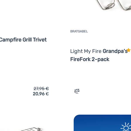
BRATGABEL
K
Campfire Grill Trivet
Light My Fire
Grandpa's
FireFork 2-pack
27,95
€
20,96
€
ch 'Grillrost Easy Camp Campfire Grill Trivet' hinzufügen
Zum Vergleich 'Bratgabel 