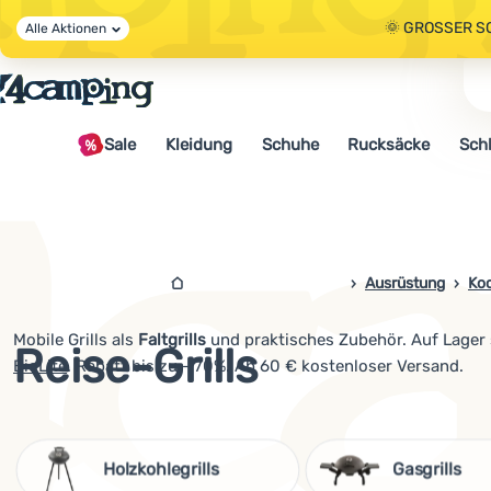
🌞 GROSSER S
Alle Aktionen
🤫 - 10 % AUF 
Sale
Kleidung
Schuhe
Rucksäcke
Sch
🌞 GROSSER S
4camping.at
Ausrüstung
Ko
Mobile Grills als
Faltgrills
und praktisches Zubehör. Auf Lager 
Reise-Grills
BioLite
. Rabatt bis zu - 70%. Ab 60 € kostenloser Versand.
Holzkohlegrills
Gasgrills