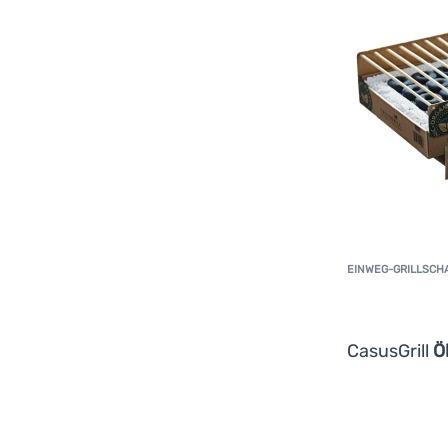
Traeger
(
5
)
Vango
(
1
)
Yate
(
1
)
Zulu
(
1
)
EINWEG-GRILLSCH
CasusGrill
Ö