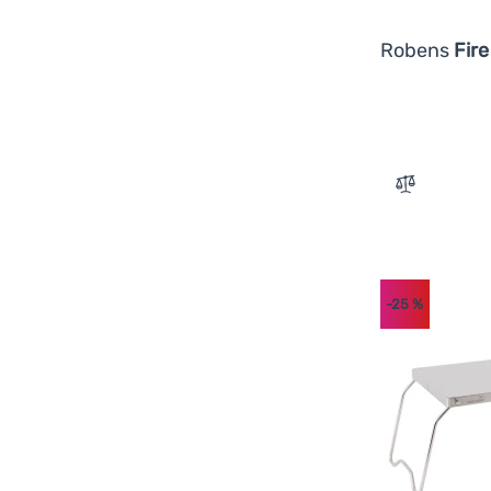
Robens
Fire
Zum Vergle
-25
%