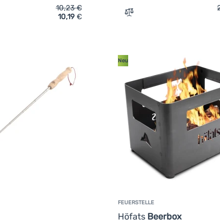
10,23
€
10,19
€
ch 'Einweg-Grillschale CasusGrill Ökologischer Grill' hinzufüge
Zum Vergleich 'Gasgrill Br
Neu
FEUERSTELLE
Kundenbewertung
Höfats
Beerbox