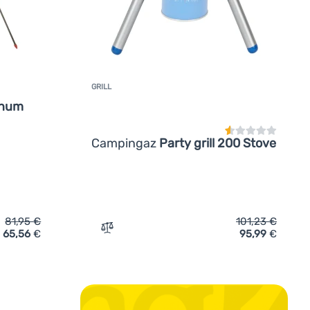
GRILL
Kundenbewertun
inum
Campingaz
Party grill 200 Stove
81,95
€
101,23
€
65,56
€
95,99
€
n
bens Telescopic Aluminum Tripod' hinzufügen
Zum Vergleich 'Grill Campingaz Party gril