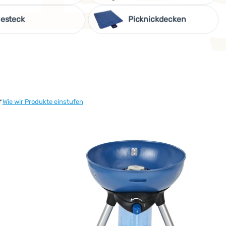
esteck
Picknickdecken
r
Wie wir Produkte einstufen
o konzipiert, dass ihre Lebensdauer maximal verlängert wird un