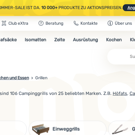
OMMER-SALE IST DA.
10 000+
PRODUKTE ZU AKTIONSPREISEN.
Ang
Club eXtra
Beratung
Kontakte
Über uns
AUSGEWÄHLTE CAMPING- & WANDERAUSRÜSTUNG.
CODE
OUT10
NUTZE
lafsäcke
Isomatten
Zelte
Ausrüstung
Kochen
Kl
OMMER-SALE IST DA.
10 000+
PRODUKTE ZU AKTIONSPREISEN.
Ang
Su
chen und Essen
Grillen
sind 106 Campinggrills von 25 beliebten Marken. Z.B.
Höfats
,
Ca
Einweggrills
G