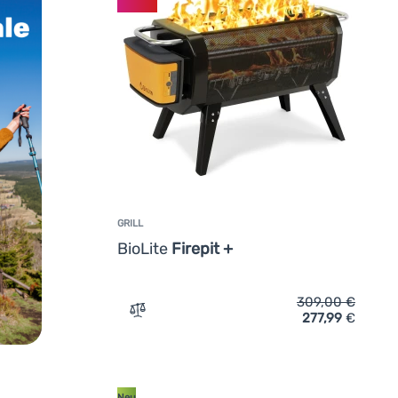
GRILL
BioLite
Firepit +
309,00
€
277,99
€
Zum Vergleich 'Grill BioLite Firepit +' hin
Neu