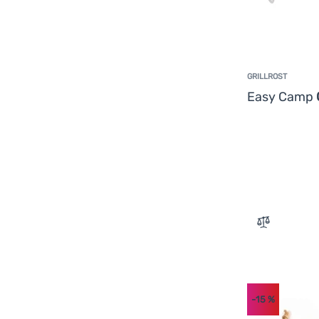
GRILLROST
Easy Camp
Zum Verglei
-15
%