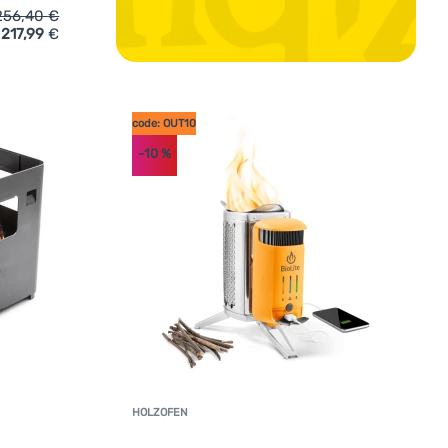
256,40
€
217,99
€
n
unner Devil BBQruiser HT Classic Grid 30' hinzufügen
code: OUT10
-10
%
HOLZOFEN
Kundenbewertun