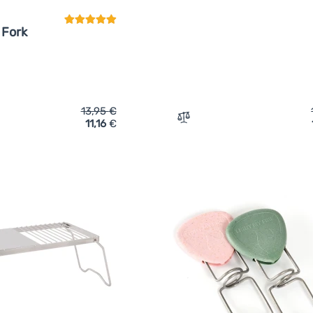
 Fork
13,95
€
11,16
€
ich 'Bratgabel Robens Fire Fork' hinzufügen
Zum Vergleich 'Feuerstell