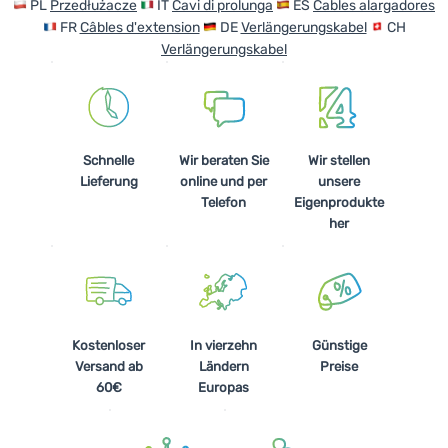
PL
Przedłużacze
IT
Cavi di prolunga
ES
Cables alargadores
FR
Câbles d'extension
DE
Verlängerungskabel
CH
Verlängerungskabel
Schnelle
Wir beraten Sie
Wir stellen
Lieferung
online und per
unsere
Telefon
Eigenprodukte
her
Kostenloser
In vierzehn
Günstige
Versand ab
Ländern
Preise
60€
Europas