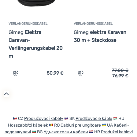
VERLÄNGERUNGSKABEL
VERLÄNGERUNGSKABEL
Gimeg
Elektra
Gimeg
elektra Karavan
Caravan-
30 m + Steckdose
Verlängerungskabel 20
m
77,00
€
50,99
€
76,99
€
Zum Vergleich 'Verlängerungskabel Gimeg Elektra Carav
Zum Vergleich 'Verlänger
CZ
Prodlužovací kabely
SK
Predlžovacie káble
HU
Hosszabbító kábelek
RO
Cabluri prelungitoare
UA
Кабелі-
подовжувачі
BG
Удължителни кабели
HR
Produžni kablovi