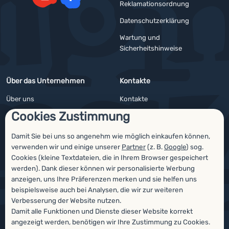
Reklamationsordnung
YouTube
Facebook
Datenschutzerklärung
Wartung und
Sicherheitshinweise
Über das Unternehmen
Kontakte
Über uns
Kontakte
Cookies Zustimmung
Impressum
Angebote für Firmen und Vereine
4camping4nature
Newsletter
Damit Sie bei uns so angenehm wie möglich einkaufen können,
verwenden wir und einige unserer
Partner
(z. B.
Google
) sog.
Unsere Tester
Cookies (kleine Textdateien, die in Ihrem Browser gespeichert
werden). Dank dieser können wir personalisierte Werbung
anzeigen, uns Ihre Präferenzen merken und sie helfen uns
beispielsweise auch bei Analysen, die wir zur weiteren
Auszeichnungen
Verbesserung der Website nutzen.
Damit alle Funktionen und Dienste dieser Website korrekt
angezeigt werden, benötigen wir Ihre Zustimmung zu Cookies.