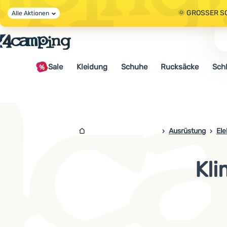
🌞 GROSSER S
Alle Aktionen
🤫 - 10 % AUF 
Sale
Kleidung
Schuhe
Rucksäcke
Sch
🌞 GROSSER S
4camping.at
Ausrüstung
Ele
Kl