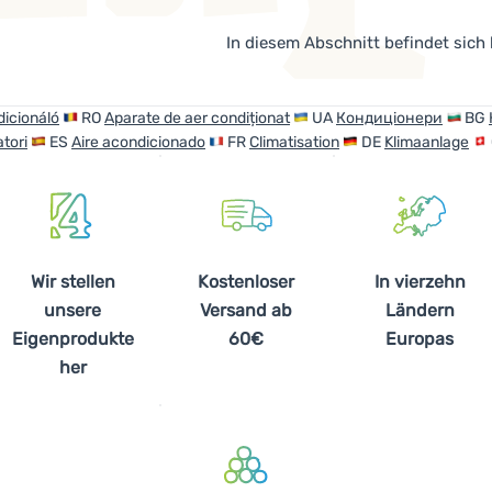
In diesem Abschnitt befindet sich
icionáló
RO
Aparate de aer condiționat
UA
Кондиціонери
BG
tori
ES
Aire acondicionado
FR
Climatisation
DE
Klimaanlage
Wir stellen
Kostenloser
In vierzehn
unsere
Versand ab
Ländern
Eigenprodukte
60€
Europas
her