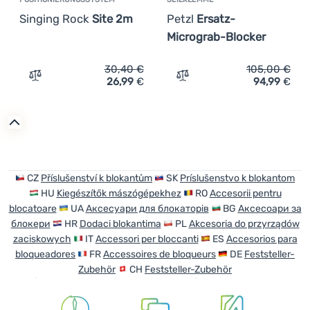
Singing Rock
Site 2m
Petzl
Ersatz-
Micrograb-Blocker
30,40
€
105,00
€
26,99
€
94,99
€
Zum Vergleich 'Positionierungssystem Singing Rock Sit
Zum Vergleich 'Seilklemme
CZ
Příslušenství k blokantům
SK
Príslušenstvo k blokantom
HU
Kiegészítők mászógépekhez
RO
Accesorii pentru
blocatoare
UA
Аксесуари для блокаторів
BG
Аксесоари за
блокери
HR
Dodaci blokantima
PL
Akcesoria do przyrządów
zaciskowych
IT
Accessori per bloccanti
ES
Accesorios para
bloqueadores
FR
Accessoires de bloqueurs
DE
Feststeller-
Zubehör
CH
Feststeller-Zubehör