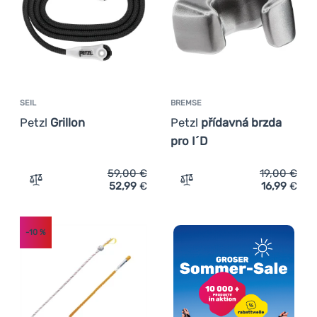
Anmelden /
Registrieren
SEIL
BREMSE
Petzl
Grillon
Petzl
přídavná brzda
pro I´D
59,00
€
19,00
€
52,99
€
16,99
€
Zum Vergleich 'Seil Petzl Grillon' hinzufügen
Zum Vergleich 'Bremse Pet
-10
%