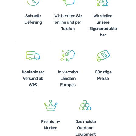
Schnelle
Wir beraten Sie
Wir stellen
Lieferung
online und per
unsere
Telefon
Eigenprodukte
her
Kostenloser
In vierzehn
Günstige
Versand ab
Ländern
Preise
60€
Europas
Premium-
Das meiste
Marken
Outdoor-
Equipment