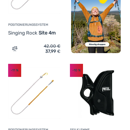
POSITIONIERUNGSSYSTEM
Singing Rock
Site 4m
42,00
€
37,99
€
Zum Vergleich 'Positionierungssystem Singing Rock Sit
-11
%
-10
%
POSITIONIERUNGSSYSTEM
SEILKLEMME