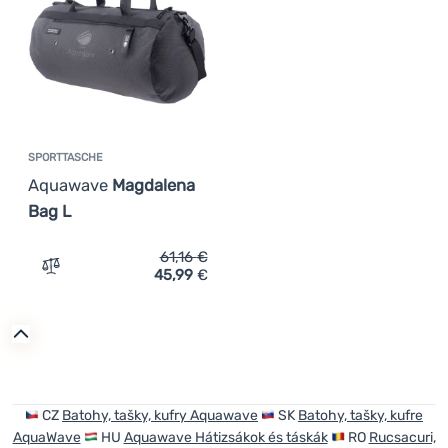
Anmelden /
Registrieren
SPORTTASCHE
Aquawave
Magdalena
Bag L
61,16
€
45,99
€
Zum Vergleich 'Sporttasche Aquawave Magdalena Bag L'
CZ
Batohy, tašky, kufry Aquawave
SK
Batohy, tašky, kufre
AquaWave
HU
Aquawave Hátizsákok és táskák
RO
Rucsacuri,