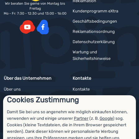
Reklamation
Wir beraten Sie gerne von Montag bis
Freitag
Kundenprogramm eXtra
Mo - Fr: 7:30 - 12:30 und 13:00 - 16:00
Geschäftsbedingungen
Reklamationsordnung
YouTube
Facebook
Datenschutzerklärung
Wartung und
Sicherheitshinweise
Über das Unternehmen
Kontakte
Über uns
Kontakte
Cookies Zustimmung
Impressum
Angebote für Firmen und Vereine
4camping4nature
Newsletter
Damit Sie bei uns so angenehm wie möglich einkaufen können,
verwenden wir und einige unserer
Partner
(z. B.
Google
) sog.
Unsere Tester
Cookies (kleine Textdateien, die in Ihrem Browser gespeichert
werden). Dank dieser können wir personalisierte Werbung
anzeigen, uns Ihre Präferenzen merken und sie helfen uns