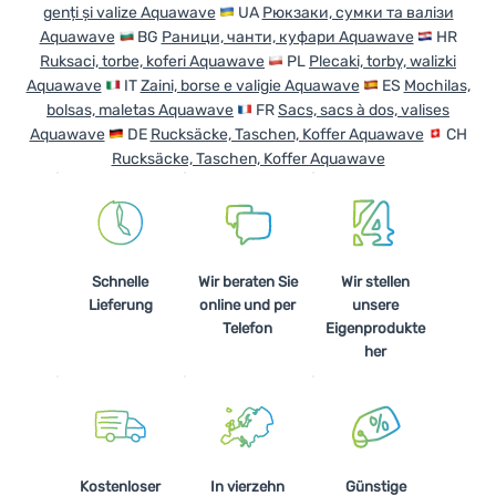
genți și valize Aquawave
UA
Рюкзаки, сумки та валізи
Aquawave
BG
Раници, чанти, куфари Aquawave
HR
Ruksaci, torbe, koferi Aquawave
PL
Plecaki, torby, walizki
Aquawave
IT
Zaini, borse e valigie Aquawave
ES
Mochilas,
bolsas, maletas Aquawave
FR
Sacs, sacs à dos, valises
Aquawave
DE
Rucksäcke, Taschen, Koffer Aquawave
CH
Rucksäcke, Taschen, Koffer Aquawave
Schnelle
Wir beraten Sie
Wir stellen
Lieferung
online und per
unsere
Telefon
Eigenprodukte
her
Kostenloser
In vierzehn
Günstige