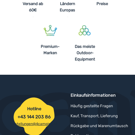
Versand ab
Ländern
Preise
60€
Europas
Premium-
Das meiste
Marken
Outdoor-
Equipment
Einkaufsinformationen
Häufig gestellte Fragen
Hotline
Kauf, Transport, Lieferung
+43 144 203 86
bestellungen@4camping.at
Rückgabe und Warenumtausch