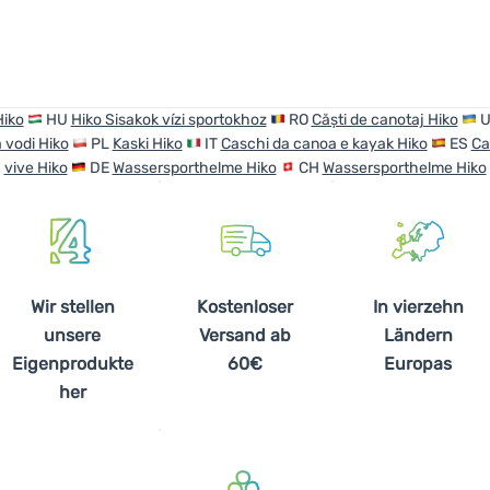
iko
HU
Hiko Sisakok vízi sportokhoz
RO
Căști de canotaj Hiko
 vodi Hiko
PL
Kaski Hiko
IT
Caschi da canoa e kayak Hiko
ES
Ca
vive Hiko
DE
Wassersporthelme Hiko
CH
Wassersporthelme Hiko
Wir stellen
Kostenloser
In vierzehn
unsere
Versand ab
Ländern
Eigenprodukte
60€
Europas
her