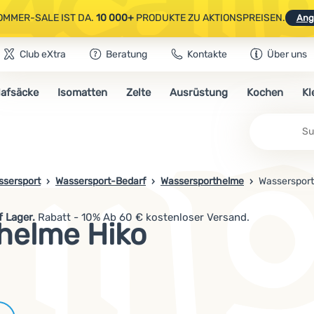
OMMER-SALE IST DA.
10 000+
PRODUKTE ZU AKTIONSPREISEN.
Ang
Club eXtra
Beratung
Kontakte
Über uns
AUSGEWÄHLTE CAMPING- & WANDERAUSRÜSTUNG.
CODE
OUT10
NUTZE
lafsäcke
Isomatten
Zelte
Ausrüstung
Kochen
Kl
OMMER-SALE IST DA.
10 000+
PRODUKTE ZU AKTIONSPREISEN.
Ang
Su
ssersport
Wassersport-Bedarf
Wassersporthelme
Wassersport
 Lager.
Rabatt - 10% Ab 60 € kostenloser Versand.
helme Hiko
Marken