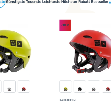
 Produkte
Günstigste
Teuerste
Leichteste
Höchster Rabatt
Bestseller
W
-10
%
KAJAKHELM
Kundenbewertung
K