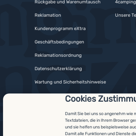
Rückgabe und Warenumtausch
4camping
Reklamation
Unsere Te
Kundenprogramm eXtra
Geschäftsbedingungen
Reklamationsordnung
Datenschutzerklärung
Wartung und Sicherheitshinweise
Cookies Zustimm
Damit Sie bei uns so angenehm wie 
Auszeichnungen
Textdateien, die in Ihrem Browser g
und sie helfen uns beispielsweise au
Damit alle Funktionen und Dienste di