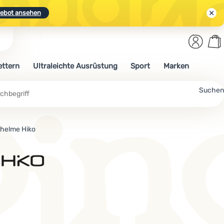
ebot ansehen
Benut
Wa
N.
Entdecken
Anmelden
War
ettern
Ultraleichte Ausrüstung
Sport
Marken
ebot ansehen
che
Suchen
helme Hiko