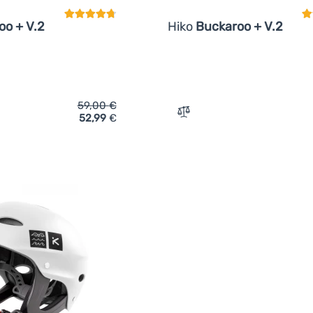
oo + V.2
Hiko
Buckaroo + V.2
59,00
€
52,99
€
ich 'Kajakhelm Hiko Buckaroo + V.2' hinzufügen
Zum Vergleich 'Kajakhelm 