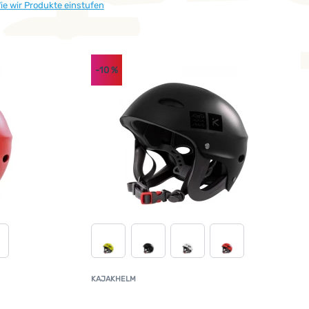
ie wir Produkte einstufen
-10
%
KAJAKHELM
undenbewertung
Kundenbewertun