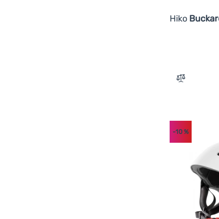
Hiko
Buckar
Zum Vergle
-10
%