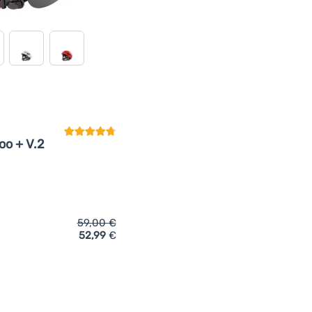
Kundenbewertung
oo + V.2
59,00
€
52,99
€
ich 'Kajakhelm Hiko Buckaroo + V.2' hinzufügen