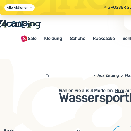
🌞 GROSSER S
Alle Aktionen
🤫 - 10 % AUF 
Sale
Kleidung
Schuhe
Rucksäcke
Sch
🌞 GROSSER S
4camping.at
Ausrüstung
Wa
Wählen Sie aus
4
Modellen.
Hiko
auf
Wassersport
Filterung nach Parametern und 
Preis