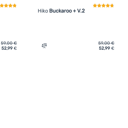
Hiko
Buckaroo + V.2
59,00
€
59,00
€
52,99
€
52,99
€
Hiko Buckaroo + V.2' hinzufügen
Zum Vergleich 'Kajakhelm Hiko Buckaroo 