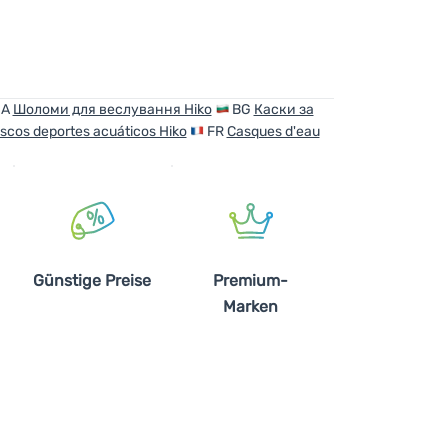
UA
Шоломи для веслування Hiko
BG
Каски за
scos deportes acuáticos Hiko
FR
Casques d'eau
Günstige Preise
Premium-
Marken