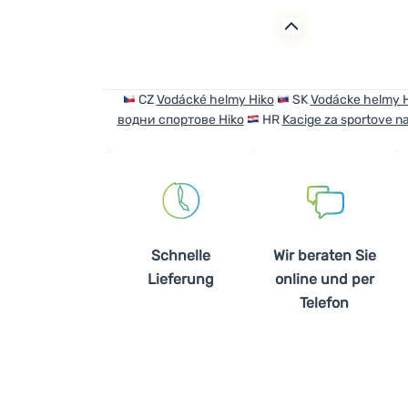
CZ
Vodácké helmy Hiko
SK
Vodácke helmy H
водни спортове Hiko
HR
Kacige za sportove na
Schnelle
Wir beraten Sie
Lieferung
online und per
Telefon