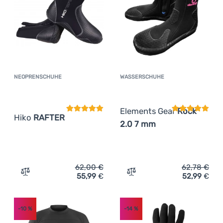
NEOPRENSCHUHE
WASSERSCHUHE
Kundenbewertung
Kundenbewer
Elements Gear
Rock
Hiko
RAFTER
2.0 7 mm
62,00
€
62,78
€
55,99
€
52,99
€
Zum Vergleich 'Neoprenschuhe Hiko RAFTER' hinzufüge
Zum Vergleich 'Wassersch
-10
%
-14
%