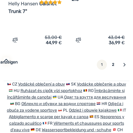
Helly Hansen
Calshot
Trunk 7"
53,00
€
43,04
€
44,99
€
36,99
€
Zum Vergleich 'Herrenshorts Helly Hansen Calshot Trunk
Zum Vergleich 'Wassersch
 anzeigen
weiter
1
2
CZ
Vodácké oblečení a obuv
SK
Vodácke oblečenie a obuv
HU
Ruházat és cipők vízi sportokhoz
RO
Îmbrăcăminte și
încălțăminte de canotaj
UA
Одяг та взуття для веслування
BG
Облекло и обувки за водни спортове
HR
Odjeća i
obuća za vodene sportove
PL
Odzież i obuwie kajakowe
IT
Abbigliamento e scarpe per kayak e canoa
ES
Neoprenos y
calzado acuático
FR
Vêtements et chaussures pour sports
d'eau vive
DE
Wassersportbekleidung und -schuhe
CH