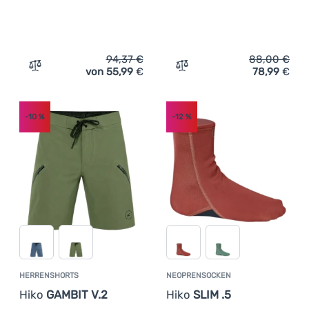
Anmelden /
Registrieren
94,37
€
88,00
€
von 55,99
€
78,99
€
Zum Vergleich 'Herren-Funktionsshirt Elements Gear Orc
Zum Vergleich 'Paddeljack
-10
%
-12
%
HERRENSHORTS
NEOPRENSOCKEN
Hiko
GAMBIT V.2
Hiko
SLIM .5