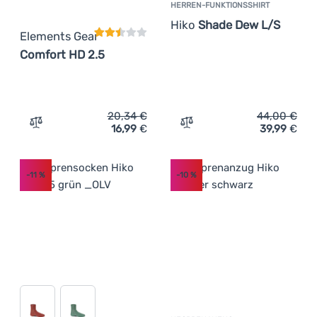
HERREN-FUNKTIONSSHIRT
Hiko
Shade Dew L/S
Elements Gear
Comfort HD 2.5
20,34
€
44,00
€
16,99
€
39,99
€
Zum Vergleich 'Neoprensocken Elements Gear Comfort H
Zum Vergleich 'Herren-Fu
-11
%
-10
%