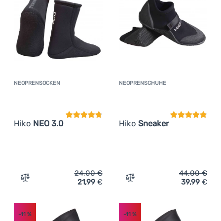
NEOPRENSOCKEN
NEOPRENSCHUHE
Kundenbewertung
Kundenbewer
Hiko
NEO 3.0
Hiko
Sneaker
24,00
€
44,00
€
21,99
€
39,99
€
Zum Vergleich 'Neoprensocken Hiko NEO 3.0' hinzufüge
Zum Vergleich 'Neoprensc
-11
%
-11
%