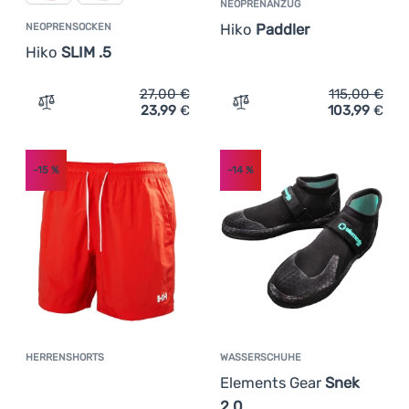
NEOPRENANZUG
Hiko
Paddler
NEOPRENSOCKEN
Hiko
SLIM .5
27,00
€
115,00
€
23,99
€
103,99
€
Zum Vergleich 'Neoprensocken Hiko SLIM .5' hinzufügen
Zum Vergleich 'Neoprenan
-15
%
-14
%
HERRENSHORTS
WASSERSCHUHE
Kundenbewertung
Elements Gear
Snek
2.0