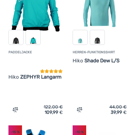
PADDELJACKE
HERREN-FUNKTIONSSHIRT
Kundenbewertung
Hiko
Shade Dew L/S
Hiko
ZEPHYR Langarm
122,00
€
44,00
€
109,99
€
39,99
€
Zum Vergleich 'Paddeljacke Hiko ZEPHYR Langarm' hinz
Zum Vergleich 'Herren-Fu
-15
%
-10
%