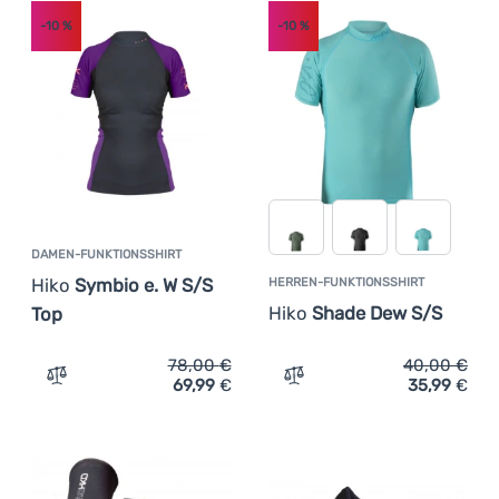
-10
%
-10
%
DAMEN-FUNKTIONSSHIRT
Hiko
Symbio e. W S/S
HERREN-FUNKTIONSSHIRT
Hiko
Shade Dew S/S
Top
78,00
€
40,00
€
69,99
€
35,99
€
Zum Vergleich 'Damen-Funktionsshirt Hiko Symbio e. W 
Zum Vergleich 'Herren-Fu