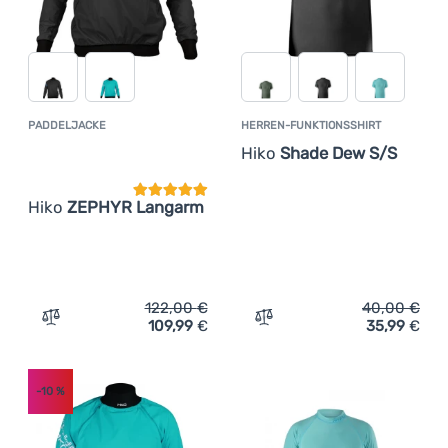
PADDELJACKE
HERREN-FUNKTIONSSHIRT
Kundenbewertung
Hiko
Shade Dew S/S
Hiko
ZEPHYR Langarm
122,00
€
40,00
€
109,99
€
35,99
€
Zum Vergleich 'Paddeljacke Hiko ZEPHYR Langarm' hinz
Zum Vergleich 'Herren-Fu
-10
%