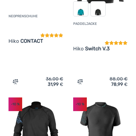
NEOPRENSCHUHE
Kundenbewertung
PADDELJACKE
Kundenbewer
Hiko
CONTACT
Hiko
Switch V.3
36,00
€
88,00
€
31,99
€
78,99
€
Zum Vergleich 'Neoprenschuhe Hiko CONTACT' hinzufüg
Zum Vergleich 'Paddeljack
-10
%
-10
%