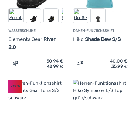
WASSERSCHUHE
DAMEN-FUNKTIONSSHIRT
Elements Gear
River
Hiko
Shade Dew S/S
2.0
50,94
€
40,00
€
42,99
€
35,99
€
Zum Vergleich 'Wasserschuhe Elements Gear River 2.0' 
Zum Vergleich 'Damen-Fun
-39
%