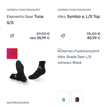
HERREN-FUNKTIONSSHIRT
HERREN-FUNKTIONSSHIRT
Elements Gear
Tuna
Hiko
Symbio e. L/S Top
S/S
59,03
€
95,00
€
von 35,99
€
85,99
€
Zum Vergleich 'Herren-Funktionsshirt Elements Gear Tu
Zum Vergleich 'Herren-Fun
-16
%
NEOPRENSOCKEN
Kundenbewertung