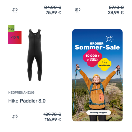
84,00
€
27,18
€
75,99
€
23,99
€
Zum Vergleich 'Herrenshorts Hiko GAMBIT V.2' hinzufüg
Zum Vergleich 'Neoprenso
Neu
-10
%
NEOPRENANZUG
Hiko
Paddler 3.0
129,78
€
116,99
€
Zum Vergleich 'Neoprenanzug Hiko Paddler 3.0' hinzufü