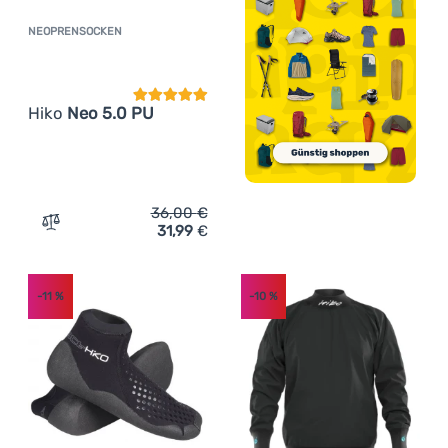
NEOPRENSOCKEN
Kundenbewertung
Hiko
Neo 5.0 PU
36,00
€
31,99
€
Zum Vergleich 'Neoprensocken Hiko Neo 5.0 PU' hinzuf
-11
%
-10
%