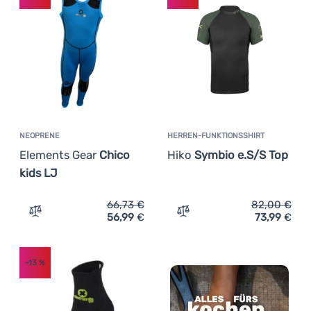
NEOPRENE
HERREN-FUNKTIONSSHIRT
Elements Gear
Chico
Hiko
Symbio e.S/S Top
kids LJ
66,73
€
82,00
€
56,99
€
73,99
€
Zum Vergleich 'Neoprene Elements Gear Chico kids LJ' 
Zum Vergleich 'Herren-Fun
-13
%