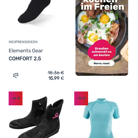
NEOPRENSOCKEN
Elements Gear
COMFORT 2.5
18,36
€
15,99
€
Zum Vergleich 'Neoprensocken Elements Gear COMFORT 
-16
%
-10
%