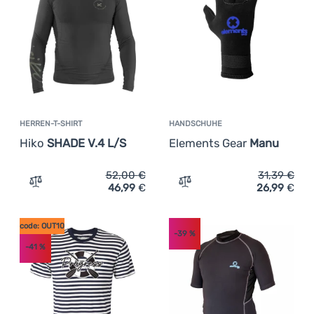
HERREN-T-SHIRT
HANDSCHUHE
Hiko
SHADE V.4 L/S
Elements Gear
Manu
52,00
€
31,39
€
46,99
€
26,99
€
Zum Vergleich 'Herren-T-Shirt Hiko SHADE V.4 L/S' hinz
Zum Vergleich 'Handschuh
code: OUT10
-39
%
-41
%