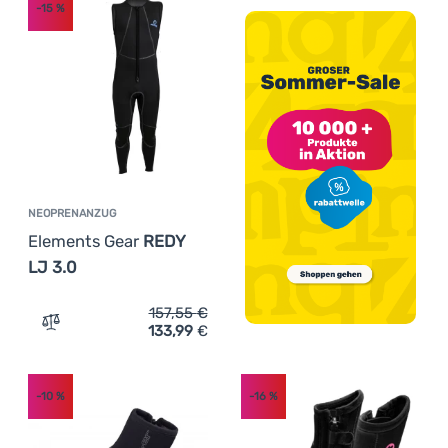
-15
%
NEOPRENANZUG
Elements Gear
REDY
LJ 3.0
157,55
€
133,99
€
Zum Vergleich 'Neoprenanzug Elements Gear REDY LJ 3.
-10
%
-16
%