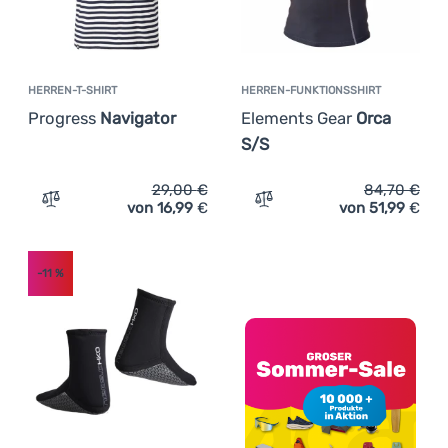
HERREN-T-SHIRT
HERREN-FUNKTIONSSHIRT
Progress
Navigator
Elements Gear
Orca
S/S
29,00
€
84,70
€
von 16,99
€
von 51,99
€
Zum Vergleich 'Herren-T-Shirt Progress Navigator' hinz
Zum Vergleich 'Herren-Fun
-11
%